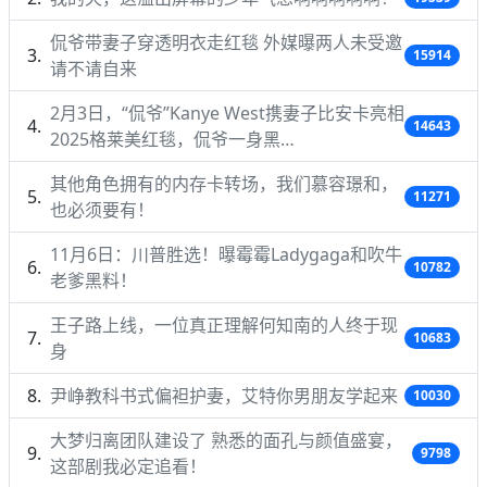
侃爷带妻子穿透明衣走红毯 外媒曝两人未受邀
15914
请不请自来
2月3日，“侃爷”Kanye West携妻子比安卡亮相
14643
2025格莱美红毯，侃爷一身黑…
其他角色拥有的内存卡转场，我们慕容璟和，
11271
也必须要有！
11月6日：川普胜选！曝霉霉Ladygaga和吹牛
10782
老爹黑料！
王子路上线，一位真正理解何知南的人终于现
10683
身
尹峥教科书式偏袒护妻，艾特你男朋友学起来
10030
大梦归离团队建设了 熟悉的面孔与颜值盛宴，
9798
这部剧我必定追看！