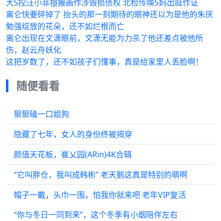
大S控汪小菲擅搬画作涉毁损债权 北检传唤S妈出庭作证
离仑快要碎掉了 抬头的那一刻期待的眼神还以为是他的朱厌
勉强绽放的花朵，还不如烂根而亡
离仑出现在文潇眼前，文潇无能为力杀了他还差点被他所
伤，赵云舟妖化
这把岁数了，还不如孩子们懂事，真是给家里人丢脸啊！
随便看看
狠狠磕一口姐狗
隐藏了七年，女人的身份终被揭穿
颜值天花板，崔乂园(ARin)4K合辑
“它叫胖仓，我叫成韩彬” 老天鹅这真是特别的萌啊
帽子一戴，头巾一围，怕我你就来吧 老年VIP复活
“你与冬日一同到来”，这个冬季有小烟陪伴左右