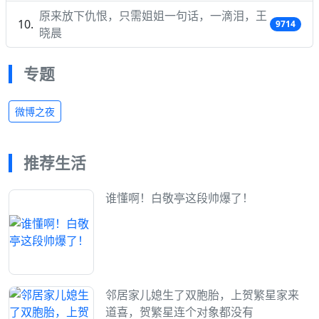
原来放下仇恨，只需姐姐一句话，一滴泪，王
9714
晓晨
专题
微博之夜
推荐生活
谁懂啊！白敬亭这段帅爆了！
邻居家儿媳生了双胞胎，上贺繁星家来
道喜，贺繁星连个对象都没有