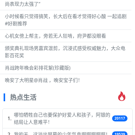
尚表现力太强了”
小时候看只觉得搞笑，长大后在看才觉得好心酸 一起追剧
#好剧推荐
心机女傍上帮主，旁若无人狂啃，府尹都没眼看
颁奖典礼现场男嘉宾混剪，沉浸式感受权威魅力，大众电
影百花奖
肖战跨年晚会彩排花絮(珍藏版)
晚安了大明星@肖战 ，晚安宝子们！
热点生活
哪怕牺牲自己也要保护好爱人和孩子，阿银的
20117
结局让人意难平！
我的天，这溢出屏幕的少年气息啊啊啊啊啊！
19539