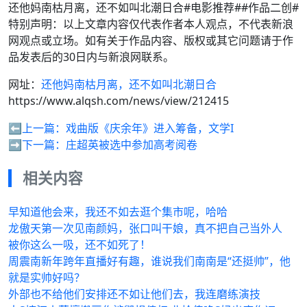
还他妈南枯月离，还不如叫北潮日合#电影推荐##作品二创#
特别声明：以上文章内容仅代表作者本人观点，不代表新浪
网观点或立场。如有关于作品内容、版权或其它问题请于作
品发表后的30日内与新浪网联系。
网址：
还他妈南枯月离，还不如叫北潮日合
https://www.alqsh.com/news/view/212415
⬅️上一篇：
戏曲版《庆余年》进入筹备，文学I
➡️下一篇：
庄超英被选中参加高考阅卷
相关内容
早知道他会来，我还不如去逛个集市呢，哈哈
龙傲天第一次见南颜妈，张口叫干娘，真不把自己当外人
被你这么一吸，还不如死了！
周震南新年跨年直播好有趣，谁说我们南南是“还挺帅”，他
就是实帅好吗？
外部也不给他们安排还不如让他们去，我连磨练演技