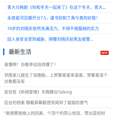
青大与韩剧《你和冬天一起来了》在这个冬天，青大陪你一起度过
永夜星河豆瓣开分7.5，虞书欣和丁禹兮真的好搭！
74岁的刘晓庆依然充满活力，不得不佩服她的实力
因人身安全受到威胁，网曝刘晓庆前男友报警…
最新生活
谁懂啊！白敬亭这段帅爆了！
邻居家儿媳生了双胞胎，上贺繁星家来道喜，贺繁星连个
对象都没有
张信哲《听闻爱情》天赐舞台Talking
后台的杨紫 隔着屏幕都感觉闻到了姐姐的香气
“奥德赛首映上的四美，个顶个的赏心悦目，赞达亚的时