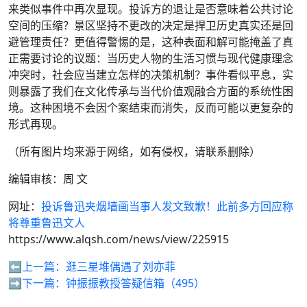
来类似事件中再次显现。投诉方的退让是否意味着公共讨论
空间的压缩？景区坚持不更改的决定是捍卫历史真实还是回
避管理责任？更值得警惕的是，这种表面和解可能掩盖了真
正需要讨论的议题：当历史人物的生活习惯与现代健康理念
冲突时，社会应当建立怎样的决策机制？事件看似平息，实
则暴露了我们在文化传承与当代价值观融合方面的系统性困
境。这种困境不会因个案结束而消失，反而可能以更复杂的
形式再现。
（所有图片均来源于网络，如有侵权，请联系删除）
编辑审核：周 文
网址：
投诉鲁迅夹烟墙画当事人发文致歉！此前多方回应称
将尊重鲁迅文人
https://www.alqsh.com/news/view/225915
⬅️上一篇：
逛三星堆偶遇了刘亦菲
➡️下一篇：
钟振振教授答疑信箱（495）