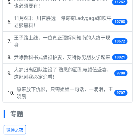
11262
也必须要有！
11月6日：川普胜选！曝霉霉Ladygaga和吹牛
10768
老爹黑料！
王子路上线，一位真正理解何知南的人终于现
10672
身
尹峥教科书式偏袒护妻，艾特你男朋友学起来
10021
大梦归离团队建设了 熟悉的面孔与颜值盛宴，
9788
这部剧我必定追看！
原来放下仇恨，只需姐姐一句话，一滴泪，王
9707
晓晨
专题
微博之夜