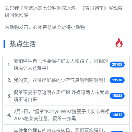
丢只鞋子就遭冰冻七分钟砸成冰渣，《雪国列车》展现阶
级固化残酷
为动物发声，心怀善意温柔对待小动物
热点生活
哪怕牺牲自己也要保护好爱人和孩子，阿银的
20108
结局让人意难平！
我的天，这溢出屏幕的少年气息啊啊啊啊啊！
19530
侃爷带妻子穿透明衣走红毯 外媒曝两人未受邀
15888
请不请自来
2月3日，“侃爷”Kanye West携妻子比安卡亮相
14612
2025格莱美红毯，侃爷一身黑…
其他角色拥有的内存卡转场，我们慕容璟和，