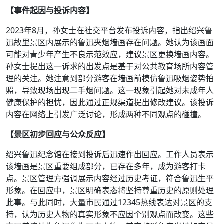
【事件起因与投诉内容】
2023年8月，孙女士在社交平台发布投诉内容，指出绍兴鲁
迅故里景区内展示的鲁迅夹烟墙画存在问题。她认为该画面
可能对青少年产生不良示范效应，建议景区更换墙画内容。
孙女士提出这一诉求的出发点是基于对公共教育场所内容管
理的关注。她注意到部分游客在墙画前模仿鲁迅吸烟姿势拍
照，导致现场出现二手烟问题。这一现象引起她对未成年人
健康保护的担忧，因此通过正规渠道提出修改建议。该投诉
内容在网络上引发广泛讨论，形成两种不同观点的碰撞。
【景区初步回应与公众反应】
绍兴鲁迅纪念馆在接到投诉后迅速作出回应。工作人员表示
该墙画是景区重要组成部分，已存在多年，成为游客打卡
点。景区管理方强调展示内容经过历史考证，符合鲁迅生平
形象。在回应中，景区明确表态将坚持尊重历史的原则处理
此事。与此同时，大量市民通过12345热线表达对景区的支
持，认为历史人物的真实形象不应因个别观点而改变。这些