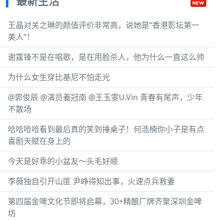
最新生活
王晶对关之琳的颜值评价非常高，说她是“香港影坛第一
美人”！
谢霆锋不是在唱歌，是在用脸杀人，他为什么一直这么帅
为什么女生穿比基尼不怕走光
@郭俊辰 @演员姜冠南 @王玉雯U.Vin 青春有尾声，少年
不散场
哈哈哈哈看到最后真的笑到捶桌子！何浩楠你小子是有点
喜剧天赋在身上的
今天是好乖的小盆友～头毛好顺
李薇独自引开山匪 尹峥得知出事，火速点兵救妻
第四届金啤文化节即将启幕，30+精酿厂牌齐聚深圳金啤
坊