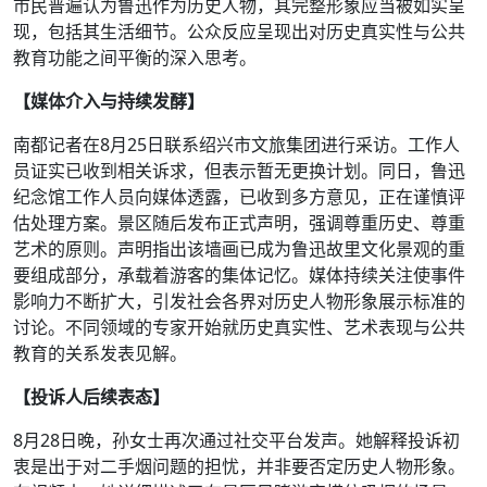
市民普遍认为鲁迅作为历史人物，其完整形象应当被如实呈
现，包括其生活细节。公众反应呈现出对历史真实性与公共
教育功能之间平衡的深入思考。
【媒体介入与持续发酵】
南都记者在8月25日联系绍兴市文旅集团进行采访。工作人
员证实已收到相关诉求，但表示暂无更换计划。同日，鲁迅
纪念馆工作人员向媒体透露，已收到多方意见，正在谨慎评
估处理方案。景区随后发布正式声明，强调尊重历史、尊重
艺术的原则。声明指出该墙画已成为鲁迅故里文化景观的重
要组成部分，承载着游客的集体记忆。媒体持续关注使事件
影响力不断扩大，引发社会各界对历史人物形象展示标准的
讨论。不同领域的专家开始就历史真实性、艺术表现与公共
教育的关系发表见解。
【投诉人后续表态】
8月28日晚，孙女士再次通过社交平台发声。她解释投诉初
衷是出于对二手烟问题的担忧，并非要否定历史人物形象。