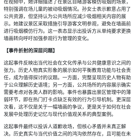
在视频中，她详细描述了在景区目睹游客模仿吸烟的场景，
特别强调在场儿童的被动吸烟情况。孙女士表示歉意占用了
公共资源，但坚持认为公共场所应减少吸烟相关内容的展
示。她建议景区采取措施引导游客文明参观，避免在墙画前
进行吸烟模仿行为。这一表态显示出投诉方从单纯要求更换
墙画转向呼吁加强参观行为管理的变化。
【事件折射的深层问题】
这起事件反映出当代社会在文化传承与公共健康意识之间的
张力。历史人物真实形象的展示如何平衡教育功能与社会责
任，成为值得探讨的议题。一方面，完整呈现历史人物有助
于公众理解历史语境；另一方面，公共场所的内容展示确实
需要考虑对各类人群的影响。事件也暴露出景区管理中的薄
弱环节，即在热门打卡点缺乏有效的行为引导机制。更深层
次看，这不仅是关于一幅墙画的争议，更是关于如何在社会
发展中处理历史记忆与现代价值观关系的典型案例。
这起事件最终以投诉人道歉收场，但核心矛盾并未真正解
决。历史真实与当代价值之间的鸿沟依然存在，且可能在未