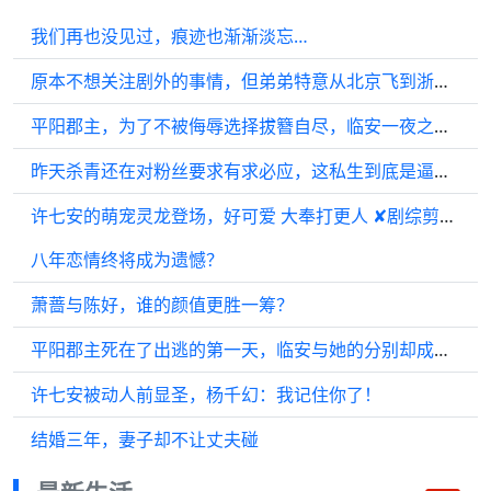
我们再也没见过，痕迹也渐渐淡忘…
原本不想关注剧外的事情，但弟弟特意从北京飞到浙江与哥哥一起跨年……
平阳郡主，为了不被侮辱选择拔簪自尽，临安一夜之间长大
昨天杀青还在对粉丝要求有求必应，这私生到底是逼他了
许七安的萌宠灵龙登场，好可爱 大奉打更人 ✘剧综剪刀手
八年恋情终将成为遗憾？
萧蔷与陈好，谁的颜值更胜一筹？
平阳郡主死在了出逃的第一天，临安与她的分别却成了永别
许七安被动人前显圣，杨千幻：我记住你了！
结婚三年，妻子却不让丈夫碰