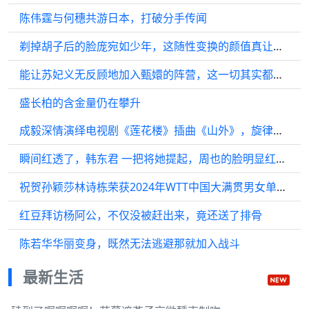
陈伟霆与何穗共游日本，打破分手传闻
剃掉胡子后的脸庞宛如少年，这随性变换的颜值真让人羡慕?
能让苏妃义无反顾地加入甄嬛的阵营，这一切其实都有迹可循
盛长柏的含金量仍在攀升
成毅深情演绎电视剧《莲花楼》插曲《山外》，旋律动听，极具治愈力！
瞬间红透了，韩东君 一把将她提起，周也的脸明显红了起来…
祝贺孙颖莎林诗栋荣获2024年WTT中国大满贯男女单打冠军，现场气氛热烈
红豆拜访杨阿公，不仅没被赶出来，竟还送了排骨
陈若华华丽变身，既然无法逃避那就加入战斗
最新生活