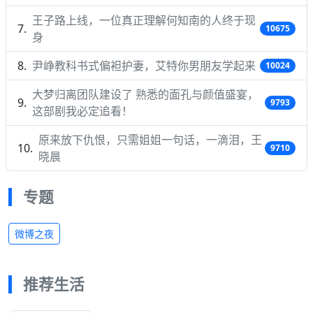
王子路上线，一位真正理解何知南的人终于现
10675
身
尹峥教科书式偏袒护妻，艾特你男朋友学起来
10024
大梦归离团队建设了 熟悉的面孔与颜值盛宴，
9793
这部剧我必定追看！
原来放下仇恨，只需姐姐一句话，一滴泪，王
9710
晓晨
专题
微博之夜
推荐生活