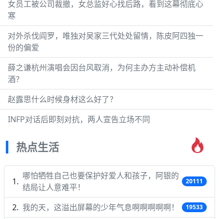
女员工被公司裁撤，女总监好心找后路，看到这幕彻底心
寒
对外杀伐阎罗，唯独对吴家三代处处留情，陈皮阿四独一
份的偏爱
薛之谦杭州演唱会因台风取消，为何主办方主动补偿机
酒？
赵露思什么时候身材这么好了？
INFP对话后即刻对抗，两人宣告立场不同
热点生活
哪怕牺牲自己也要保护好爱人和孩子，阿银的
20111
结局让人意难平！
我的天，这溢出屏幕的少年气息啊啊啊啊啊！
19533