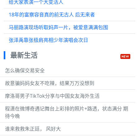
给大家表演一个大变活人
18年的富察容音真的前无古人 后无来者
马丽路演现场听取妈声一片，被爱意满满包围
张泽禹靠张极肩亮相少年演唱会次日
最新生活
怎么确保交易安全
故意骗妈妈女友不吃辣，结果万万没想到
摩洛哥男子TikTok分享与中国女友海外生活
程潇在微博奇遇记舞台上彩排的照片+路透，状态满分 期
待今晚
谁来救救朱正廷， 风好大