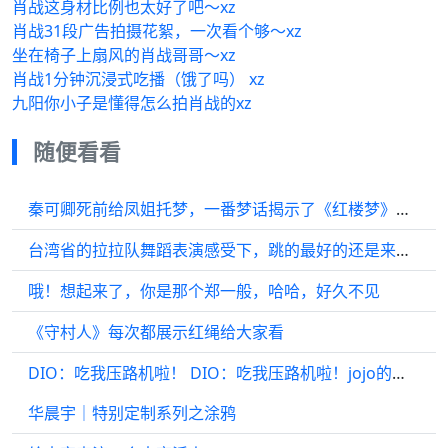
肖战这身材比例也太好了吧～xz
肖战31段广告拍摄花絮，一次看个够～xz
坐在椅子上扇风的肖战哥哥～xz
肖战1分钟沉浸式吃播（饿了吗） xz
九阳你小子是懂得怎么拍肖战的xz
随便看看
秦可卿死前给凤姐托梦，一番梦话揭示了《红楼梦》结局
台湾省的拉拉队舞蹈表演感受下，跳的最好的还是来自韩国的妹子
哦！想起来了，你是那个郑一般，哈哈，好久不见
《守村人》每次都展示红绳给大家看
DIO：吃我压路机啦！ DIO：吃我压路机啦！jojo的奇妙冒险 日语配音 声优都是怪物 DIO
华晨宇｜特别定制系列之涂鸦