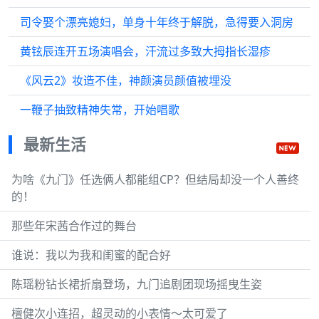
司令娶个漂亮媳妇，单身十年终于解脱，急得要入洞房
黄铉辰连开五场演唱会，汗流过多致大拇指长湿疹
《风云2》妆造不佳，神颜演员颜值被埋没
一鞭子抽致精神失常，开始唱歌
最新生活
为啥《九门》任选俩人都能组CP？但结局却没一个人善终
的！
那些年宋茜合作过的舞台
谁说：我以为我和闺蜜的配合好
陈瑶粉钻长裙折扇登场，九门追剧团现场摇曳生姿
檀健次小连招，超灵动的小表情～太可爱了