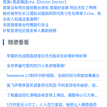
章昊×垫底辣孩cha《Doctor Doctor》
章昊没有明天直拍舞台来啦 章昊好会跳 帅出天际了啊啊
粉丝竟然在长江国际对面拍到四代练习生在跳单人cha，有
没有人知道这是谁啊？
宋雨琦章昊合作舞蹈引关注
朴智旻退伍后首发单人舞蹈视频
随便看看
早期的肖战简直就是白月光般存在好萌好帅好乖
全世界最可爱的四只小老虎萌晕辣！
Seedance 2.5制作30秒视频，冻结时间与倒放效果展示
笛飞声帮李莲花调查师兄死因 不料发现惊天秘密，惊呆了
丁程鑫加冠礼演唱会收官场上海站，摆脱地心引力单人机位
5万村民无人打工，人人百万富翁，秘密让人细思极恐