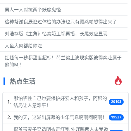
男人一人对抗两个妖魔鬼怪！
这种帮谢良辰逃过体检的办法也只有顾燕帧想得出来了
刘浩存版《主角》忆秦娥卫视再播，长尾效应显现
大鱼大肉都给你吃
红毯每一秒都甜度超标！荷兰弟上演现实版彼得奔赴属于
他的MJ！
热点生活
哪怕牺牲自己也要保护好爱人和孩子，阿银的
20103
结局让人意难平！
我的天，这溢出屏幕的少年气息啊啊啊啊啊！
19527
侃爷带妻子穿透明衣走红毯 外媒曝两人未受邀