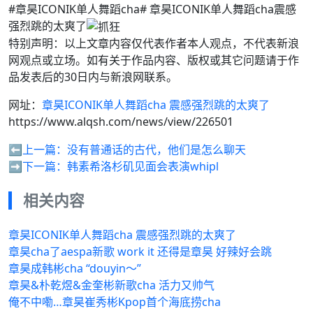
#章昊ICONIK单人舞蹈cha# 章昊ICONIK单人舞蹈cha震感
强烈跳的太爽了
特别声明：以上文章内容仅代表作者本人观点，不代表新浪
网观点或立场。如有关于作品内容、版权或其它问题请于作
品发表后的30日内与新浪网联系。
网址：
章昊ICONIK单人舞蹈cha 震感强烈跳的太爽了
https://www.alqsh.com/news/view/226501
⬅️上一篇：
没有普通话的古代，他们是怎么聊天
➡️下一篇：
韩素希洛杉矶见面会表演whipl
相关内容
章昊ICONIK单人舞蹈cha 震感强烈跳的太爽了
章昊cha了aespa新歌 work it 还得是章昊 好辣好会跳
章昊成韩彬cha “douyin～”
章昊&朴乾煜&金奎彬新歌cha 活力又帅气
俺不中嘞…章昊崔秀彬Kpop首个海底捞cha