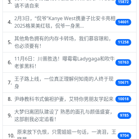
15872
请不请自来
2月3日，“侃爷”Kanye West携妻子比安卡亮相
14601
2025格莱美红毯，侃爷一身黑…
其他角色拥有的内存卡转场，我们慕容璟和，
11258
也必须要有！
11月6日：川普胜选！曝霉霉Ladygaga和吹牛
10763
老爹黑料！
王子路上线，一位真正理解何知南的人终于现
10671
身
尹峥教科书式偏袒护妻，艾特你男朋友学起来
10018
大梦归离团队建设了 熟悉的面孔与颜值盛宴，
9785
这部剧我必定追看！
原来放下仇恨，只需姐姐一句话，一滴泪，王
9704