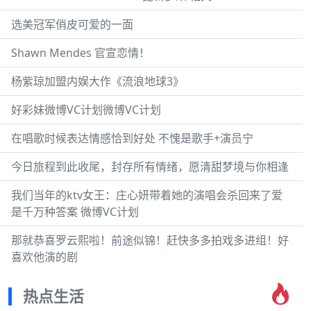
选美冠军俏皮可爱的一面
Shawn Mendes 官宣恋情！
杨紫琼加盟内娱大作《流浪地球3》
好彩妹微博VC计划微博VC计划
在唱歌时候表达情感恰到好处 不愧是歌手+演员宁
今日旅程到此收尾，封存所有情绪，愿清甜梦境与你相逢
我们当年的ktv女王：庄心妍带着她的演唱会杀回来了爱
是千万种答案 微博VC计划
那就恭喜罗云熙啦！前途似锦！赶快多多拍戏多进组！好
喜欢他演的剧
热点生活