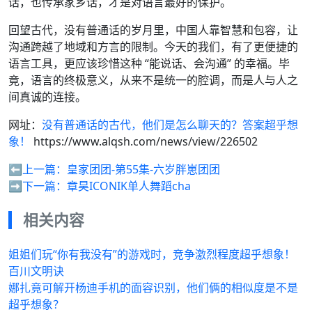
话，也传承家乡话，才是对语言最好的保护。
回望古代，没有普通话的岁月里，中国人靠智慧和包容，让
沟通跨越了地域和方言的限制。今天的我们，有了更便捷的
语言工具，更应该珍惜这种 “能说话、会沟通” 的幸福。毕
竟，语言的终极意义，从来不是统一的腔调，而是人与人之
间真诚的连接。
网址：
没有普通话的古代，他们是怎么聊天的？答案超乎想
象！
https://www.alqsh.com/news/view/226502
⬅️上一篇：
皇家团团-第55集-六岁胖崽团团
➡️下一篇：
章昊ICONIK单人舞蹈cha
相关内容
姐姐们玩“你有我没有”的游戏时，竞争激烈程度超乎想象！
百川文明诀
娜扎竟可解开杨迪手机的面容识别，他们俩的相似度是不是
超乎想象？