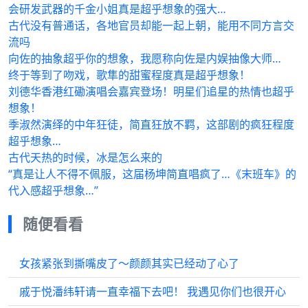
会研发武器的千金小姐真是超乎想象的强大…
古代没有普通话，各地官员却能一起上朝，能用不同方言交
流吗
向佐的抽象超乎你的想象，我愿称向佐是内娱抽像大师…
终于等到了吻戏，歌隼的甜蜜程度真是超乎想象！
刘德华香港红磡演唱会嘉宾登场！明星们追星的热情也超乎
想象！
季淑然演绎的中年狂徒，简直狂放不羁，这部剧的疯狂程度
超乎想象…
古代天热的时候，冰是怎么来的
“真是让人不得不佩服，这届杨坤简直唱疯了…《末班车》的
代入感超乎想象…”
随便看看
女孩紧张到撕嘴皮了～颜颜其实已经动了心了
戚于悦潘纬轩请一直幸福下去吧！ 我遇见你们也很开心