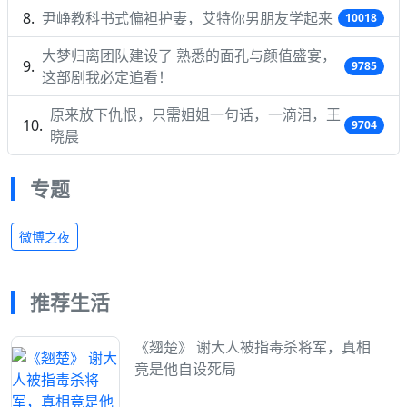
尹峥教科书式偏袒护妻，艾特你男朋友学起来
10018
大梦归离团队建设了 熟悉的面孔与颜值盛宴，
9785
这部剧我必定追看！
原来放下仇恨，只需姐姐一句话，一滴泪，王
9704
晓晨
专题
微博之夜
推荐生活
《翘楚》 谢大人被指毒杀将军，真相
竟是他自设死局