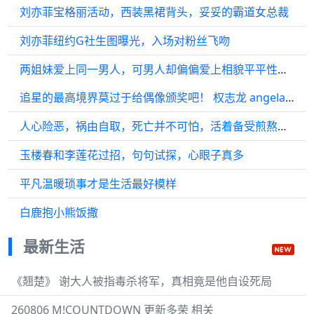
刘亦菲宝格丽活动，西装黑裙背头，妥妥的霸道女总裁
刘亦菲纽约G社生图曝光，入场对粉丝飞吻
两姐妹爱上同一男人，可男人却偏偏爱上相貌平平性格泼辣的妹妹
追星的最高境界莫过于给偶像颁奖吧！ 权志龙 angelababy
人心险恶，祸由自取，死亡并不可怕，活着备受煎熬才是对恶人最狠的惩罚
玉楼春和李莲花过招，句句试探，心眼子真多
平凡温暖琐事才是生活最好模样
白鹿抱小熊饭撒
最新生活
《翘楚》 谢大人被指毒杀将军，真相竟是他自设死局
260806 M!COUNTDOWN 更新多荣 相关