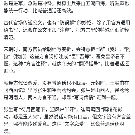
鼓是进军，急鼓是冲锋，就算士兵来自五湖四海，听鼓声也
能统一行动，比喊普通话还高效。
古代官场传递公文，也有 “防误解” 的妙招。除了用官方通用
语书写，还会在公文里加 “注释”，把方言里的特殊词汇解释
清楚。
宋朝时，南方官员给朝廷写奏折，会特意把 “侬”（我）、“阿
拉”（我们）这些方言词标注成 “臣”“吾等”，避免皇帝看不
懂。这种 “方言注释”，就像今天的 “翻译括号”，比普通话还
贴心。
就连古代谈恋爱，没有普通话也不耽误。元朝时，王实甫在
《西厢记》里写张生和崔莺莺约会，张生是山西人，崔莺莺
是河南人，两人方言不通，却靠 “写诗传情” 走到一起。
张生写 “待月西厢下，迎风户半开”，崔莺莺回 “隔墙花影
动，疑是玉人来”，虽然说话可能有口音，但文字没有方言差
异，照样能传递爱意。这种 “文字恋爱”，比说普通话还浪
漫。