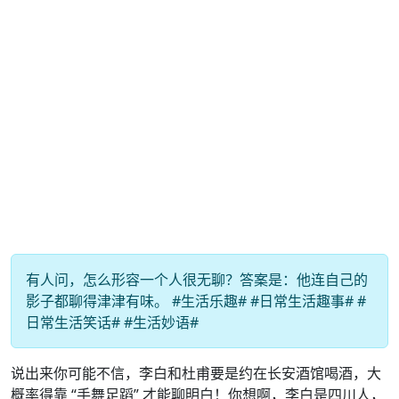
有人问，怎么形容一个人很无聊？答案是：他连自己的
影子都聊得津津有味。 #生活乐趣# #日常生活趣事# #
日常生活笑话# #生活妙语#
说出来你可能不信，李白和杜甫要是约在长安酒馆喝酒，大
概率得靠 “手舞足蹈” 才能聊明白！你想啊，李白是四川人，