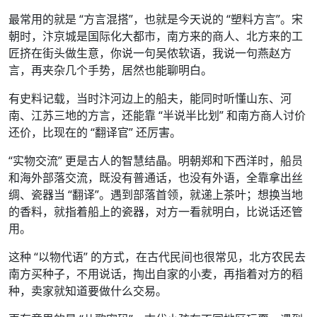
最常用的就是 “方言混搭”，也就是今天说的 “塑料方言”。宋
朝时，汴京城是国际化大都市，南方来的商人、北方来的工
匠挤在街头做生意，你说一句吴侬软语，我说一句燕赵方
言，再夹杂几个手势，居然也能聊明白。
有史料记载，当时汴河边上的船夫，能同时听懂山东、河
南、江苏三地的方言，还能靠 “半说半比划” 和南方商人讨价
还价，比现在的 “翻译官” 还厉害。
“实物交流” 更是古人的智慧结晶。明朝郑和下西洋时，船员
和海外部落交流，既没有普通话，也没有外语，全靠拿出丝
绸、瓷器当 “翻译”。遇到部落首领，就递上茶叶；想换当地
的香料，就指着船上的瓷器，对方一看就明白，比说话还管
用。
这种 “以物代语” 的方式，在古代民间也很常见，北方农民去
南方买种子，不用说话，掏出自家的小麦，再指着对方的稻
种，卖家就知道要做什么交易。