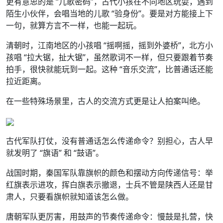
更有意思的是 “儿歌密码”，古代小孩在不同地区玩耍，遇到
陌生小伙伴，会唱当地的儿歌 “验身份”。要是对方能接上下
一句，就算方言不一样，也能一起玩。
清朝时，江南地区的小孩唱 “摇啊摇，摇到外婆桥”，北方小
孩唱 “拉大锯，扯大锯”，虽然歌词不一样，但只要跟着节奏
拍手，很快就能玩到一起。这种 “音乐交流”，比普通话还能
拉近距离。
在一些特殊场景里，古人的交流方式更是让人拍案叫绝。
古代军队打仗，没有普通话怎么传递命令？别担心，古人早
就发明了 “旗语” 和 “鼓语”。
战国时期，秦国军队靠旗帜的颜色和摆动方向传递信号：举
红旗表示进攻，挥白旗表示撤退，士兵不管是陕西人还是甘
肃人，只要看旗帜就知道该怎么做。
唐朝军队更厉害，用鼓声的节奏传递命令：慢鼓是扎营，快