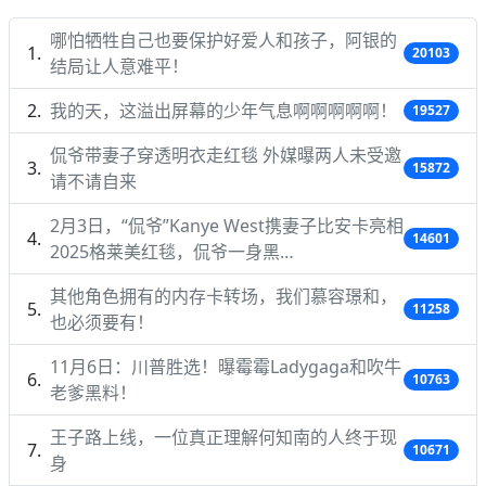
哪怕牺牲自己也要保护好爱人和孩子，阿银的
20103
结局让人意难平！
我的天，这溢出屏幕的少年气息啊啊啊啊啊！
19527
侃爷带妻子穿透明衣走红毯 外媒曝两人未受邀
15872
请不请自来
2月3日，“侃爷”Kanye West携妻子比安卡亮相
14601
2025格莱美红毯，侃爷一身黑…
其他角色拥有的内存卡转场，我们慕容璟和，
11258
也必须要有！
11月6日：川普胜选！曝霉霉Ladygaga和吹牛
10763
老爹黑料！
王子路上线，一位真正理解何知南的人终于现
10671
身