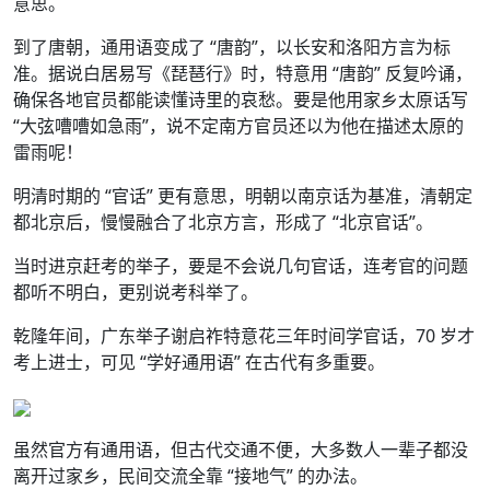
意思。
到了唐朝，通用语变成了 “唐韵”，以长安和洛阳方言为标
准。据说白居易写《琵琶行》时，特意用 “唐韵” 反复吟诵，
确保各地官员都能读懂诗里的哀愁。要是他用家乡太原话写
“大弦嘈嘈如急雨”，说不定南方官员还以为他在描述太原的
雷雨呢！
明清时期的 “官话” 更有意思，明朝以南京话为基准，清朝定
都北京后，慢慢融合了北京方言，形成了 “北京官话”。
当时进京赶考的举子，要是不会说几句官话，连考官的问题
都听不明白，更别说考科举了。
乾隆年间，广东举子谢启祚特意花三年时间学官话，70 岁才
考上进士，可见 “学好通用语” 在古代有多重要。
虽然官方有通用语，但古代交通不便，大多数人一辈子都没
离开过家乡，民间交流全靠 “接地气” 的办法。