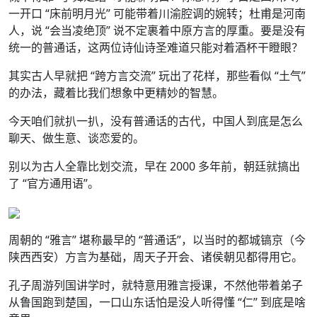
一开口 “床前明月光” 可能带着川渝腔调的婉转；杜甫是河南
人，说 “会当凌绝顶” 说不定裹着中原方言的厚重。要是没有
统一的普通话，这两位诗仙诗圣难道只能对着酒杯干瞪眼？
其实古人早就把 “跨方言交流” 玩出了花样，那些看似 “土气”
的办法，藏着比我们想象中更精妙的智慧。
今天咱们就扒一扒，没有普通话的古代，中国人到底是怎么
聊天、做生意、谈恋爱的。
别以为古人全靠比划交流，早在 2000 多年前，朝廷就搞出
了 “官方通用语”。
周朝的 “雅言” 堪称最早的 “普通话”，以当时的都城镐京（今
陕西西安）方言为基础，周天子开会、诸侯朝见都得用它。
孔子周游列国讲学时，就特意用雅言授课，不然他带着弟子
从鲁国跑到楚国，一口山东话怕是没人听得懂 “仁” 到底是啥