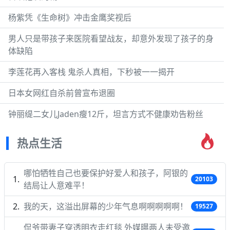
杨紫凭《生命树》冲击金鹰奖视后
男人只是带孩子来医院看望战友，却意外发现了孩子的身
体缺陷
李莲花再入客栈 鬼杀人真相，下秒被一一揭开
日本女网红自杀前曾宣布退圈
钟丽缇二女儿Jaden瘦12斤，坦言方式不健康劝告粉丝
热点生活
哪怕牺牲自己也要保护好爱人和孩子，阿银的
20103
结局让人意难平！
我的天，这溢出屏幕的少年气息啊啊啊啊啊！
19527
侃爷带妻子穿透明衣走红毯 外媒曝两人未受邀