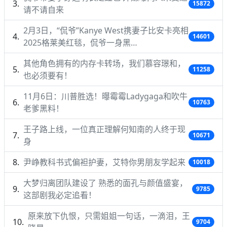
15872
请不请自来
2月3日，“侃爷”Kanye West携妻子比安卡亮相
14601
2025格莱美红毯，侃爷一身黑…
其他角色拥有的内存卡转场，我们慕容璟和，
11258
也必须要有！
11月6日：川普胜选！曝霉霉Ladygaga和吹牛
10763
老爹黑料！
王子路上线，一位真正理解何知南的人终于现
10671
身
尹峥教科书式偏袒护妻，艾特你男朋友学起来
10018
大梦归离团队建设了 熟悉的面孔与颜值盛宴，
9785
这部剧我必定追看！
原来放下仇恨，只需姐姐一句话，一滴泪，王
9704