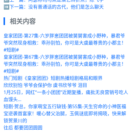
➡️下一篇：
没有普通话的古代，他们是怎么聊天
相关内容
皇家团团-第27集-六岁胖崽团团被舅舅害成小野种，暴君爷
爷突然现身相救：乖孙别怕，你可是大虞最尊贵的小郡主！
#短剧#
皇家团团-第67集-六岁胖崽团团被舅舅害成小野种，暴君爷
爷突然现身相救：乖孙别怕，你可是大虞最尊贵的小郡主！
#短剧#
热门短剧《皇家团团》短剧热播短剧格局和眼界
欣欣别怕 爷爷会保护你 虞书欣爷爷 泪目
1月25日，网红“一条小团团”近期复播，痛批无良营销号吃人
血馒头…
短剧·贺总，你家萌宝五行缺钱-第55集-天生穷命的小神医福
宝逆袭首富家！暖心替父治腿，玉佩谜底即将揭晓，快来解
锁贺景川的
往后 都要团团圆圆