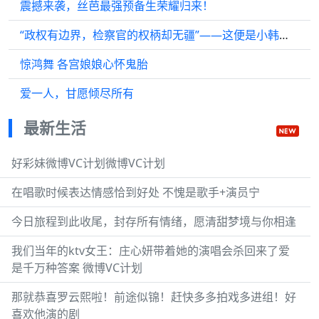
震撼来袭，丝芭最强预备生荣耀归来！
“政权有边界，检察官的权柄却无疆”——这便是小韩检察官所立之地！
惊鸿舞 各宫娘娘心怀鬼胎
爱一人，甘愿倾尽所有
最新生活
好彩妹微博VC计划微博VC计划
在唱歌时候表达情感恰到好处 不愧是歌手+演员宁
今日旅程到此收尾，封存所有情绪，愿清甜梦境与你相逢
我们当年的ktv女王：庄心妍带着她的演唱会杀回来了爱
是千万种答案 微博VC计划
那就恭喜罗云熙啦！前途似锦！赶快多多拍戏多进组！好
喜欢他演的剧