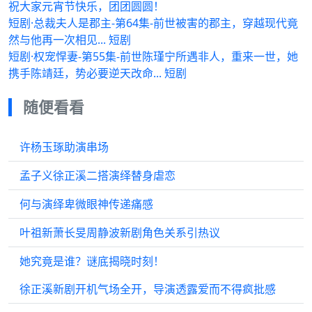
祝大家元宵节快乐，团团圆圆！
短剧·总裁夫人是郡主-第64集-前世被害的郡主，穿越现代竟
然与他再一次相见... 短剧
短剧·权宠悍妻-第55集-前世陈瑾宁所遇非人，重来一世，她
携手陈靖廷，势必要逆天改命... 短剧
随便看看
许杨玉琢助演串场
孟子义徐正溪二搭演绎替身虐恋
何与演绎卑微眼神传递痛感
叶祖新萧长旻周静波新剧角色关系引热议
她究竟是谁？谜底揭晓时刻！
徐正溪新剧开机气场全开，导演透露爱而不得疯批感