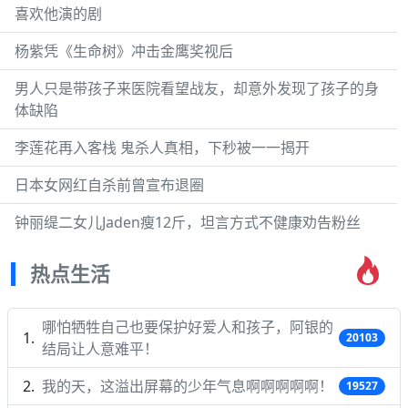
喜欢他演的剧
杨紫凭《生命树》冲击金鹰奖视后
男人只是带孩子来医院看望战友，却意外发现了孩子的身
体缺陷
李莲花再入客栈 鬼杀人真相，下秒被一一揭开
日本女网红自杀前曾宣布退圈
钟丽缇二女儿Jaden瘦12斤，坦言方式不健康劝告粉丝
热点生活
哪怕牺牲自己也要保护好爱人和孩子，阿银的
20103
结局让人意难平！
我的天，这溢出屏幕的少年气息啊啊啊啊啊！
19527