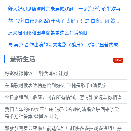
舒太妃初见甄嬛时并未展露欢颜，一见浣碧便心生欢喜
熬了7年白夜追凶2终于动了 太好了！是 白夜追凶 鲨回来了！ 白夜破晓 潘粤明
原来周雨彤和田嘉瑞弟弟这么有话题聊！
与 吴京 合作出演的功夫电影《狼牙》取得了显著的成功…
最新生活
好彩妹微博VC计划微博VC计划
在唱歌时候表达情感恰到好处 不愧是歌手+演员宁
今日旅程到此收尾，封存所有情绪，愿清甜梦境与你相逢
我们当年的ktv女王：庄心妍带着她的演唱会杀回来了爱
是千万种答案 微博VC计划
那就恭喜罗云熙啦！前途似锦！赶快多多拍戏多进组！好