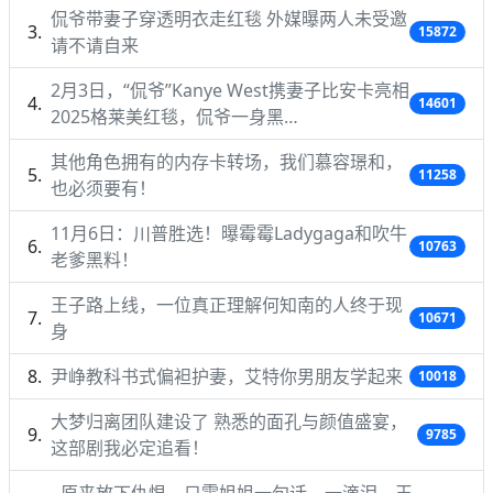
侃爷带妻子穿透明衣走红毯 外媒曝两人未受邀
15872
请不请自来
2月3日，“侃爷”Kanye West携妻子比安卡亮相
14601
2025格莱美红毯，侃爷一身黑…
其他角色拥有的内存卡转场，我们慕容璟和，
11258
也必须要有！
11月6日：川普胜选！曝霉霉Ladygaga和吹牛
10763
老爹黑料！
王子路上线，一位真正理解何知南的人终于现
10671
身
尹峥教科书式偏袒护妻，艾特你男朋友学起来
10018
大梦归离团队建设了 熟悉的面孔与颜值盛宴，
9785
这部剧我必定追看！
原来放下仇恨，只需姐姐一句话，一滴泪，王