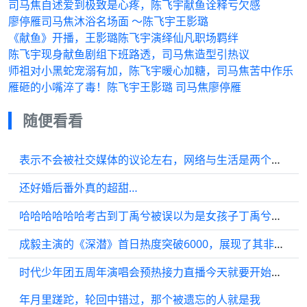
司马焦自述爱到极致是心疼，陈飞宇献鱼诠释亏欠感
廖停雁司马焦沐浴名场面 ～陈飞宇王影璐
《献鱼》开播，王影璐陈飞宇演绎仙凡职场羁绊
陈飞宇现身献鱼剧组下班路透，司马焦造型引热议
师祖对小黑蛇宠溺有加，陈飞宇暖心加糖，司马焦苦中作乐
雁砸的小嘴淬了毒！陈飞宇王影璐 司马焦廖停雁
随便看看
表示不会被社交媒体的议论左右，网络与生活是两个截然不同的领域，综艺 采访
还好婚后番外真的超甜…
哈哈哈哈哈哈考古到丁禹兮被误以为是女孩子丁禹兮：我当然是男孩子啊！
成毅主演的《深潜》首日热度突破6000，展现了其非凡的实力
时代少年团五周年演唱会预热接力直播今天就要开始了…
年月里蹉跎，轮回中错过，那个被遗忘的人就是我