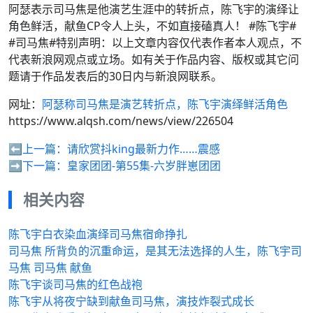
阿瑟表示司马焦是他演艺生涯中的转折点，陈飞宇的演绎让
角色鲜活，献鱼CP令人上头，不如直接磕真人！ #陈飞宇#
#司马焦#特别声明：以上文章内容仅代表作者本人观点，不
代表新浪网观点或立场。如有关于作品内容、版权或其它问
题请于作品发表后的30日内与新浪网联系。
网址：
阿瑟称司马焦是演艺转折点，陈飞宇演绎鲜活角色
https://www.alqsh.com/news/view/226504
⬅️上一篇：
请欣赏抖king最新力作……震感
➡️下一篇：
皇家团团-第55集-六岁胖崽团团
相关内容
陈飞宇白衣染血演绎司马焦宿命挣扎
司马焦 所背负的沉重命运，是其无法选择的人生，陈飞宇司
马焦 司马焦 献鱼
陈飞宇谈司马焦的红色战袍
陈飞宇从将夜宁缺到献鱼司马焦，演技炸裂式成长