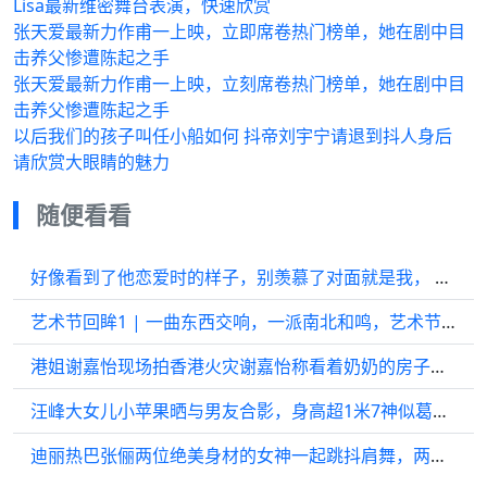
Lisa最新维密舞台表演，快速欣赏
张天爱最新力作甫一上映，立即席卷热门榜单，她在剧中目
击养父惨遭陈起之手
张天爱最新力作甫一上映，立刻席卷热门榜单，她在剧中目
击养父惨遭陈起之手
以后我们的孩子叫任小船如何 抖帝刘宇宁请退到抖人身后
请欣赏大眼睛的魅力
随便看看
好像看到了他恋爱时的样子，别羡慕了对面就是我， 他就是甜系男友
艺术节回眸1 | 一曲东西交响，一派南北和鸣，艺术节成为上海文化金名片
港姐谢嘉怡现场拍香港火灾谢嘉怡称看着奶奶的房子被烧光
汪峰大女儿小苹果晒与男友合影，身高超1米7神似葛荟婕
迪丽热巴张俪两位绝美身材的女神一起跳抖肩舞，两人同框的画面好赏心悦目