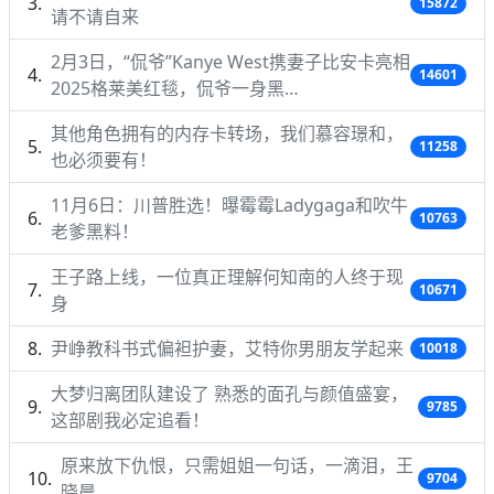
15872
请不请自来
2月3日，“侃爷”Kanye West携妻子比安卡亮相
14601
2025格莱美红毯，侃爷一身黑…
其他角色拥有的内存卡转场，我们慕容璟和，
11258
也必须要有！
11月6日：川普胜选！曝霉霉Ladygaga和吹牛
10763
老爹黑料！
王子路上线，一位真正理解何知南的人终于现
10671
身
尹峥教科书式偏袒护妻，艾特你男朋友学起来
10018
大梦归离团队建设了 熟悉的面孔与颜值盛宴，
9785
这部剧我必定追看！
原来放下仇恨，只需姐姐一句话，一滴泪，王
9704
晓晨