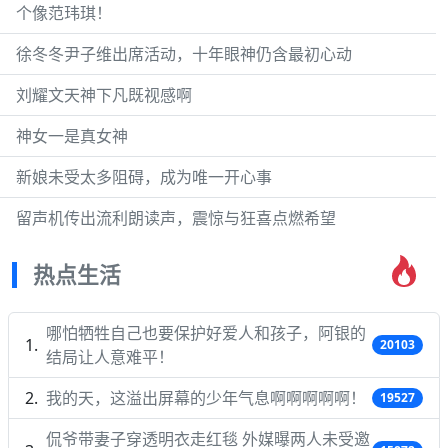
个像范玮琪！
徐冬冬尹子维出席活动，十年眼神仍含最初心动
刘耀文天神下凡既视感啊
神女一是真女神
新娘未受太多阻碍，成为唯一开心事
留声机传出流利朗读声，震惊与狂喜点燃希望
热点生活
哪怕牺牲自己也要保护好爱人和孩子，阿银的
20103
结局让人意难平！
我的天，这溢出屏幕的少年气息啊啊啊啊啊！
19527
侃爷带妻子穿透明衣走红毯 外媒曝两人未受邀