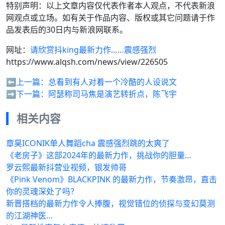
特别声明：以上文章内容仅代表作者本人观点，不代表新浪
网观点或立场。如有关于作品内容、版权或其它问题请于作
品发表后的30日内与新浪网联系。
网址：
请欣赏抖king最新力作……震感强烈
https://www.alqsh.com/news/view/226505
⬅️上一篇：
总看到有人对着一个冷酷的人设说文
➡️下一篇：
阿瑟称司马焦是演艺转折点，陈飞宇
相关内容
章昊ICONIK单人舞蹈cha 震感强烈跳的太爽了
《老房子》这部2024年的最新力作，挑战你的胆量…
罗云熙最新抖营业视频，银发帅哥
《Pink Venom》BLACKPINK 的最新力作，节奏激昂，直击
你的灵魂深处了吗？
新晋搭档的最新力作令人捧腹，视觉错位的侦探与变幻莫测
的江湖神医…