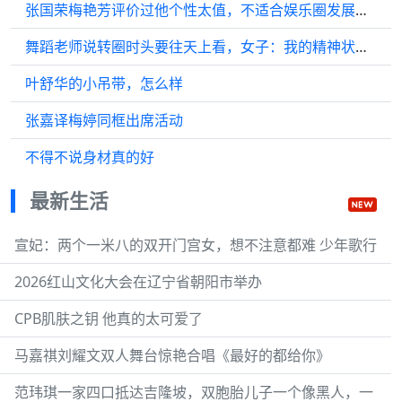
张国荣梅艳芳评价过他个性太值，不适合娱乐圈发展，不会阿谀奉承
舞蹈老师说转圈时头要往天上看，女子：我的精神状态我be like！
叶舒华的小吊带，怎么样
张嘉译梅婷同框出席活动
不得不说身材真的好
最新生活
宣妃：两个一米八的双开门宫女，想不注意都难 少年歌行
2026红山文化大会在辽宁省朝阳市举办
CPB肌肤之钥 他真的太可爱了
马嘉祺刘耀文双人舞台惊艳合唱《最好的都给你》
范玮琪一家四口抵达吉隆坡，双胞胎儿子一个像黑人，一