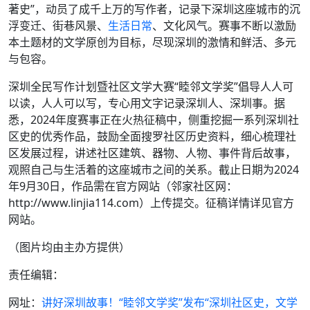
著史”，动员了成千上万的写作者，记录下深圳这座城市的沉
浮变迁、街巷风景、
生活日常
、文化风气。赛事不断以激励
本土题材的文学原创为目标，尽现深圳的激情和鲜活、多元
与包容。
深圳全民写作计划暨社区文学大赛“睦邻文学奖”倡导人人可
以读，人人可以写，专心用文字记录深圳人、深圳事。据
悉，2024年度赛事正在火热征稿中，侧重挖掘一系列深圳社
区史的优秀作品，鼓励全面搜罗社区历史资料，细心梳理社
区发展过程，讲述社区建筑、器物、人物、事件背后故事，
观照自己与生活着的这座城市之间的关系。截止日期为2024
年9月30日，作品需在官方网站（邻家社区网：
http://www.linjia114.com）上传提交。征稿详情详见官方
网站。
（图片均由主办方提供）
责任编辑：
网址：
讲好深圳故事！“睦邻文学奖”发布“深圳社区史，文学