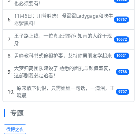
也必须要有！
11月6日：川普胜选！曝霉霉Ladygaga和吹牛
10767
老爹黑料！
王子路上线，一位真正理解何知南的人终于现
10672
身
尹峥教科书式偏袒护妻，艾特你男朋友学起来
10021
大梦归离团队建设了 熟悉的面孔与颜值盛宴，
9788
这部剧我必定追看！
原来放下仇恨，只需姐姐一句话，一滴泪，王
9707
晓晨
专题
微博之夜