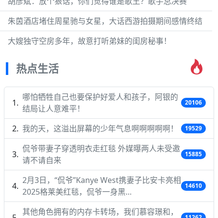
胡彦斌：放个狠话，你们觉得谁是歌王？歌手总决赛
朱茵酒店堵住周星驰与女星，大话西游拍摄期间感情终结
大嫂独守空房多年，故意打听弟妹的闺房秘事！
热点生活
哪怕牺牲自己也要保护好爱人和孩子，阿银的
20106
结局让人意难平！
我的天，这溢出屏幕的少年气息啊啊啊啊啊！
19529
侃爷带妻子穿透明衣走红毯 外媒曝两人未受邀
15885
请不请自来
2月3日，“侃爷”Kanye West携妻子比安卡亮相
14610
2025格莱美红毯，侃爷一身黑…
其他角色拥有的内存卡转场，我们慕容璟和，
11262