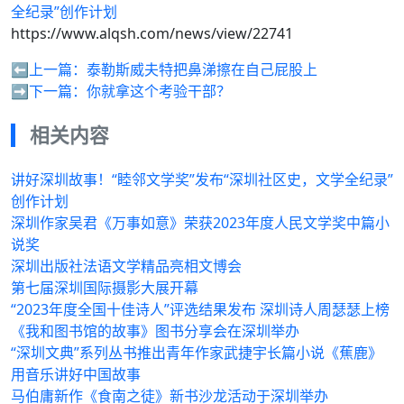
全纪录”创作计划
https://www.alqsh.com/news/view/22741
⬅️上一篇：
泰勒斯威夫特把鼻涕擦在自己屁股上
➡️下一篇：
你就拿这个考验干部？
相关内容
讲好深圳故事！“睦邻文学奖”发布“深圳社区史，文学全纪录”
创作计划
深圳作家吴君《万事如意》荣获2023年度人民文学奖中篇小
说奖
深圳出版社法语文学精品亮相文博会
第七届深圳国际摄影大展开幕
“2023年度全国十佳诗人”评选结果发布 深圳诗人周瑟瑟上榜
《我和图书馆的故事》图书分享会在深圳举办
“深圳文典”系列丛书推出青年作家武捷宇长篇小说《蕉鹿》
用音乐讲好中国故事
马伯庸新作《食南之徒》新书沙龙活动于深圳举办