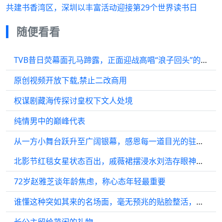
共建书香湾区，深圳以丰富活动迎接第29个世界读书日
随便看看
TVB昔日荧幕面孔马蹄露，正面迎战高唱“浪子回头”的张敬轩，爽感拉满！
原创视频开放下载,禁止二改商用
权谋剧藏海传探讨皇权下文人处境
纯情男中的巅峰代表
从一方小舞台跃升至广阔银幕，感恩每一道目光的驻留，誓以诚意回应所有期许
北影节红毯女星状态百出，戚薇裙摆浸水刘浩存眼神放空
72岁赵雅芝谈年龄焦虑，称心态年轻最重要
谁懂这种突如其来的名场面，毫无预兆的贴脸整活，两个人同框跳舞画面好甜