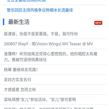
长公主留给范闲的礼物
管乐回应主持风格争议称细水长流最佳
最新生活
姬谭音，你是不是爱慕我，不是，我可怜你
260807 WayV - 鸢(Vision Wings) MV Teaser @ MV
谁懂啊！听完结尾总觉得心里慌慌的，他的唱腔太有魔
力，像被咒语悄悄裹挟住
杨幂 要继续走花路！
走四方实至名归
才感盛夏 忽而立秋
梁咏琪携“女儿”参加活动，“女儿”很可爱啊