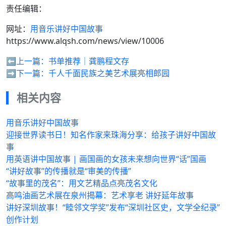
责任编辑：
网址：
用音乐讲好中国故事
https://www.alqsh.com/news/view/10006
⬅️上一篇：
书单推荐｜龚鹏程文存
➡️下一篇：
千人千面民族之美艺术展亮相郎园
相关内容
用音乐讲好中国故事
迎接世界读书日！知名作家来珠海分享：给孩子讲好中国故
事
用英语讲中国故事 | 画国画的女孩未来想向世界“话”国画
“讲好故事”的传播就是“审美的传播”
“故事里的茂名”：用文艺精品点亮茂名文化
高鸣油画艺术展在泉州揭幕：艺术享老 讲好延年故事
讲好深圳故事！“睦邻文学奖”发布“深圳社区史，文学全纪录”
创作计划