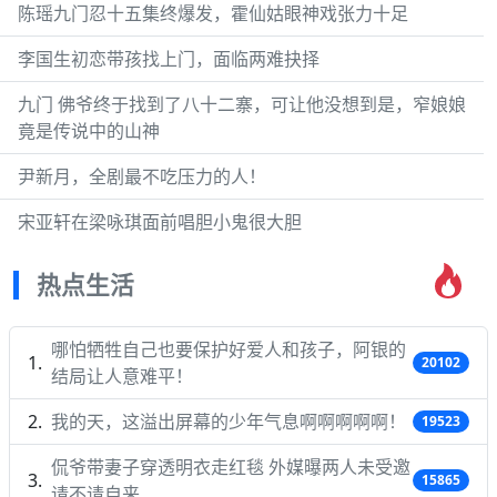
陈瑶九门忍十五集终爆发，霍仙姑眼神戏张力十足
李国生初恋带孩找上门，面临两难抉择
九门 佛爷终于找到了八十二寨，可让他没想到是，窄娘娘
竟是传说中的山神
尹新月，全剧最不吃压力的人！
宋亚轩在梁咏琪面前唱胆小鬼很大胆
热点生活
哪怕牺牲自己也要保护好爱人和孩子，阿银的
20102
结局让人意难平！
我的天，这溢出屏幕的少年气息啊啊啊啊啊！
19523
侃爷带妻子穿透明衣走红毯 外媒曝两人未受邀
15865
请不请自来