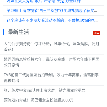
婵妹在大头旁边“放屁”哈哈哈 王楚钦/全红婵
第29届上海电视节“白玉兰绽放”颁奖典礼揭晓了获奖者名单…
这个应该有不少朋友看过动图版的，不敢想现场的氛围得有多尴尬
最新生活
人间仙子刘诗诗：惊才绝艳，风华绝代。沉鱼落雁，闭月
羞花！
姆巴佩暗恋埃丝特六年，靠队友牵线，时隔六年线下见面
公开恋情
TVB前富二代男星友台拍新剧，效力十年离巢，酒驾旧事
再被翻出
张元英发中文ins认领上海大屏，钻光肌宠粉尽显
顶流双向奔赴！姆巴佩女友粉丝超2000万