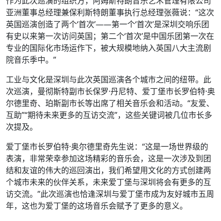
作为此次巡演的组织方，阿姆斯特朗音乐艺术管理有限公司
亚洲董事总经理兼保利斯特朗董事执行总经理张薇说：“这次
英国巡演创造了两个‘首次’——第一个‘首次’是深圳交响乐团
有史以来第一次访问英国；第二个‘首次’是中国乐团第一次在
专业的国际化市场运作下，被大规模地纳入英国八大主流剧
院音乐季中。”
工业与文化是深圳与此次英国巡演各个城市之间的纽带。此
次巡演，曼彻斯特副市长保罗·丹尼特、爱丁堡市长罗伯特·奥
尔德里奇、珀斯副市长等出席了相关音乐会和活动。“友爱、
互助”“期待未来更多的互访交流”，这些关键词被几位市长多
次提及。
爱丁堡市长罗伯特·奥尔德里奇先生说：“这是一场世界级的
表演，非常荣幸参加这场精彩的音乐会，这是一次涉及到团
结和友谊的伟大的巡回演出，我们希望用文化的方式创建两
个城市未来的伙伴关系，未来爱丁堡与深圳将会有更多的互
访交流。”此次巡演也恰逢深圳与爱丁堡市成为友好城市五周
年，这也为爱丁堡的这场音乐会赋予了更多的意义。