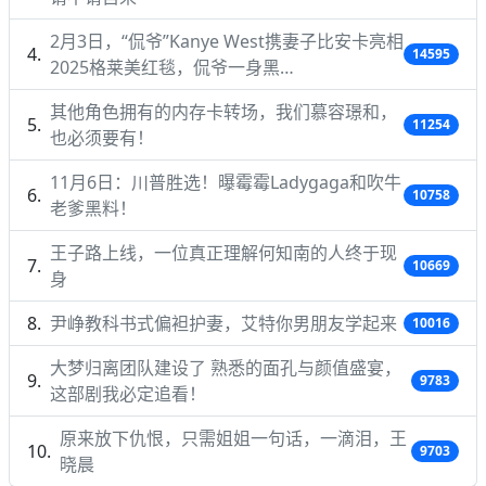
2月3日，“侃爷”Kanye West携妻子比安卡亮相
14595
2025格莱美红毯，侃爷一身黑…
其他角色拥有的内存卡转场，我们慕容璟和，
11254
也必须要有！
11月6日：川普胜选！曝霉霉Ladygaga和吹牛
10758
老爹黑料！
王子路上线，一位真正理解何知南的人终于现
10669
身
尹峥教科书式偏袒护妻，艾特你男朋友学起来
10016
大梦归离团队建设了 熟悉的面孔与颜值盛宴，
9783
这部剧我必定追看！
原来放下仇恨，只需姐姐一句话，一滴泪，王
9703
晓晨