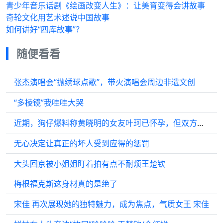
青少年音乐话剧《绘画改变人生》：让美育变得会讲故事
奇轮文化用艺术述说中国故事
如何讲好“四库故事”？
随便看看
张杰演唱会“抛绣球点歌”，带火演唱会周边非遗文创
“多棱镜”我哇哇大哭
近期，狗仔爆料称黄晓明的女友叶珂已怀孕，但双方未能就此达成一致…
无心决定让真正的坏人受到应得的惩罚
大头回京被小姐姐盯着拍有点不耐烦王楚钦
梅根福克斯这身材真的是绝了
宋佳 再次展现她的独特魅力，成为焦点，气质女王 宋佳