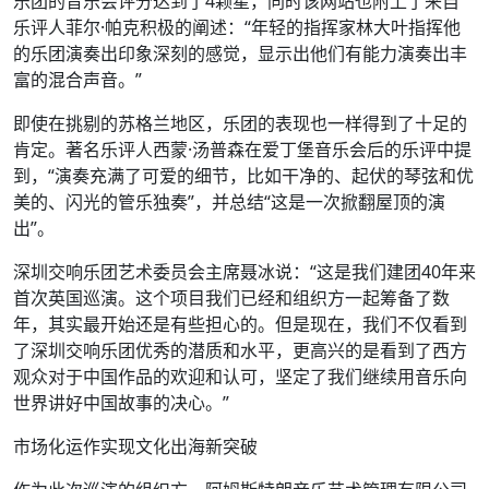
乐团的音乐会评分达到了4颗星，同时该网站也附上了来自
乐评人菲尔·帕克积极的阐述：“年轻的指挥家林大叶指挥他
的乐团演奏出印象深刻的感觉，显示出他们有能力演奏出丰
富的混合声音。”
即使在挑剔的苏格兰地区，乐团的表现也一样得到了十足的
肯定。著名乐评人西蒙·汤普森在爱丁堡音乐会后的乐评中提
到，“演奏充满了可爱的细节，比如干净的、起伏的琴弦和优
美的、闪光的管乐独奏”，并总结“这是一次掀翻屋顶的演
出”。
深圳交响乐团艺术委员会主席聂冰说：“这是我们建团40年来
首次英国巡演。这个项目我们已经和组织方一起筹备了数
年，其实最开始还是有些担心的。但是现在，我们不仅看到
了深圳交响乐团优秀的潜质和水平，更高兴的是看到了西方
观众对于中国作品的欢迎和认可，坚定了我们继续用音乐向
世界讲好中国故事的决心。”
市场化运作实现文化出海新突破