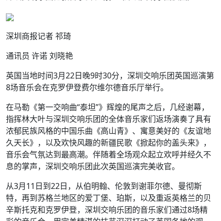
深圳商报记者 祁琦
通讯员 许诺 刘晓艳
英国当地时间3月22日晚9时30分，深圳交响乐团英国巡演第
8场音乐会在克罗伊登费尔维尔德音乐厅举行。
在马勒《第一交响曲“泰坦”》辉煌的尾声之后，几经谢幕，
指挥林大叶与深圳交响乐团的全体音乐家们返场演奏了具有
浓郁民族风格的中国乐曲《高山青》、寓意美好的《友谊地
久天长》，以及欢快风趣的新疆民歌《掀起你的盖头来》，
音乐会气氛达到最高潮。伴随着全场观众起立欢呼并经久不
息的掌声，深圳交响乐团此次英国巡演完美收官。
从3月11日到22日，从伯明翰、伦敦到谢菲尔德、曼彻斯
特，再到苏格兰地区的爱丁堡、珀斯，以及重返英格兰的贝
辛斯托克和克罗伊登，深圳交响乐团的音乐家们通过8场精