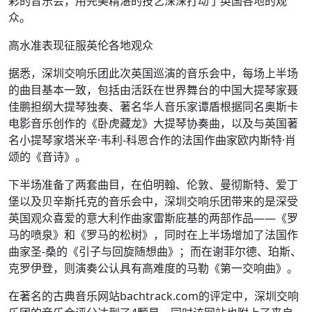
彩的音乐会，用完美精湛的技艺深深打动了英国各地的观
众。
高水准表现征服英伦各地观众
据悉，深圳交响乐团此次英国巡演的音乐会中，每场上半场
的曲目基本一致，包括由活跃在世界舞台的中国大提琴家聂
佳鹏担纲大提琴独奏、著名华人音乐家谭盾根据同名奥斯卡
电影音乐创作的《卧虎藏龙》大提琴协奏曲，以及与英国著
名小提琴家塔米辛·韦利-科恩合作的法国作曲家欧内斯特·肖
颂的《音诗》。
下半场准备了两套曲目，在伯明翰、伦敦、曼彻斯特、爱丁
堡以及贝辛斯托克的音乐会中，深圳交响乐团带来的是深受
英国观众喜爱的意大利作曲家雷斯庇基的两部作品——《罗
马的喷泉》和《罗马的松树》，同时在上半场增加了法国作
曲家圣-桑的《引子与回旋随想曲》；而在谢菲尔德、珀斯、
克罗伊登，则演奏公认具有高难度的马勒《第一交响曲》。
在著名的古典音乐网站bachtrack.com的评定中，深圳交响