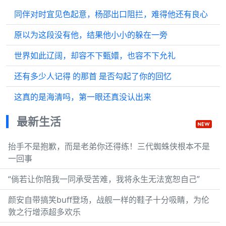
同伴对时宜见色起意，杨邵出口阻拦，难得他还有良心
原以为这段没有他，结果他小小的躲在一旁
世界如此辽阔，却容不下甄嬛，也容不下允礼
还有多少人记得 的那首 是否勾起了你的回忆
这真的是海清吗，第一眼还真没认出来
最新生活
抬手不是抱歉，而是老弟你还得练！三代蜘蛛侠根本不是
一回事
“倘若让你陪我一同承受苦难，我将永生无法宽恕自己”
颜安自带搞笑buff登场，战舰一样的鞋子十分吸睛，为伦
敦之行增添超多欢乐