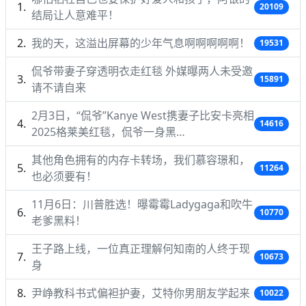
20109
结局让人意难平！
我的天，这溢出屏幕的少年气息啊啊啊啊啊！
19531
侃爷带妻子穿透明衣走红毯 外媒曝两人未受邀
15891
请不请自来
2月3日，“侃爷”Kanye West携妻子比安卡亮相
14616
2025格莱美红毯，侃爷一身黑…
其他角色拥有的内存卡转场，我们慕容璟和，
11264
也必须要有！
11月6日：川普胜选！曝霉霉Ladygaga和吹牛
10770
老爹黑料！
王子路上线，一位真正理解何知南的人终于现
10673
身
尹峥教科书式偏袒护妻，艾特你男朋友学起来
10022