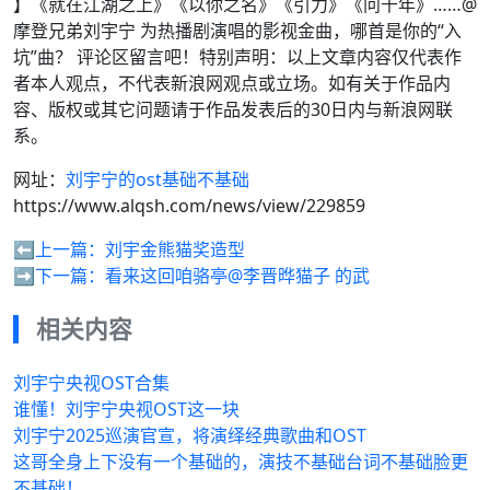
】《就在江湖之上》《以你之名》《引力》《问千年》……@
摩登兄弟刘宇宁 为热播剧演唱的影视金曲，哪首是你的“入
坑”曲？ 评论区留言吧！特别声明：以上文章内容仅代表作
者本人观点，不代表新浪网观点或立场。如有关于作品内
容、版权或其它问题请于作品发表后的30日内与新浪网联
系。
网址：
刘宇宁的ost基础不基础
https://www.alqsh.com/news/view/229859
⬅️上一篇：
刘宇金熊猫奖造型
➡️下一篇：
看来这回咱骆亭@李晋晔猫子 的武
相关内容
刘宇宁央视OST合集
谁懂！刘宇宁央视OST这一块
刘宇宁2025巡演官宣，将演绎经典歌曲和OST
这哥全身上下没有一个基础的，演技不基础台词不基础脸更
不基础！