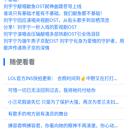
刘宇宁献唱献鱼OST弑神曲踏苍穹上线
谁说只有基础才能有不基础，我们献鱼都不基础！
刘宇宁回应演唱央视剧OST，从街头歌手到双栖顶流
分享！刘宇宁一秒入戏的影视剧OST
刘宇宁演唱会压轴献唱多部热剧OST引全场泪目
刘宇宁为端午燕子京配OST 刘宇宁化身为爱情的守护者，用
歌声传递燕子京的深情
随便看看
LOL官方INS快拍更新： 合照时间到✌️中野又在打打闹闹了呀
可惜一切已无法回到过去，我将她托付给你
小兰花假装失忆 只是为了保护大强，再次为苍兰夫妇泪崩
有歌手的地方就有演员的舞台
拂容君啊拂容君，你看向她的眼神不再清澈，你心动了…