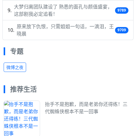
大梦归离团队建设了 熟悉的面孔与颜值盛宴，
9789
这部剧我必定追看！
原来放下仇恨，只需姐姐一句话，一滴泪，王
9709
晓晨
专题
微博之夜
推荐生活
抬手不是抱歉，而是老弟你还得练！三
代蜘蛛侠根本不是一回事