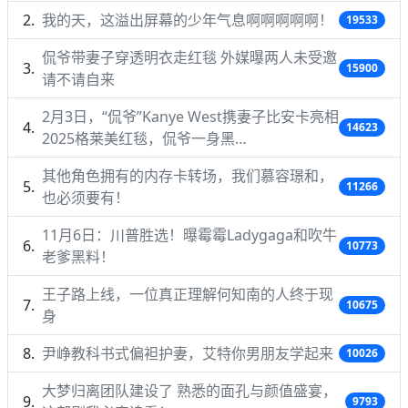
我的天，这溢出屏幕的少年气息啊啊啊啊啊！
19533
侃爷带妻子穿透明衣走红毯 外媒曝两人未受邀
15900
请不请自来
2月3日，“侃爷”Kanye West携妻子比安卡亮相
14623
2025格莱美红毯，侃爷一身黑…
其他角色拥有的内存卡转场，我们慕容璟和，
11266
也必须要有！
11月6日：川普胜选！曝霉霉Ladygaga和吹牛
10773
老爹黑料！
王子路上线，一位真正理解何知南的人终于现
10675
身
尹峥教科书式偏袒护妻，艾特你男朋友学起来
10026
大梦归离团队建设了 熟悉的面孔与颜值盛宴，
9793