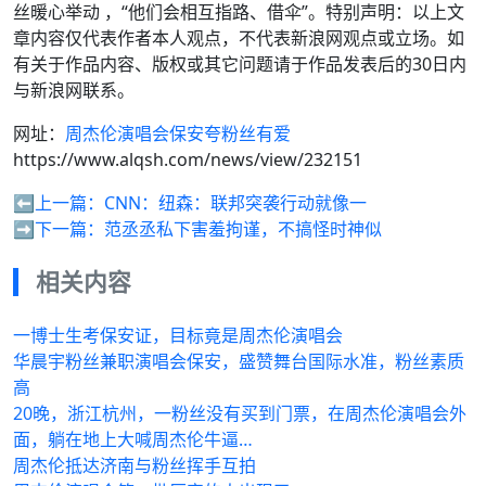
丝暖心举动 ，“他们会相互指路、借伞”。特别声明：以上文
章内容仅代表作者本人观点，不代表新浪网观点或立场。如
有关于作品内容、版权或其它问题请于作品发表后的30日内
与新浪网联系。
网址：
周杰伦演唱会保安夸粉丝有爱
https://www.alqsh.com/news/view/232151
⬅️上一篇：
CNN：纽森：联邦突袭行动就像一
➡️下一篇：
范丞丞私下害羞拘谨，不搞怪时神似
相关内容
一博士生考保安证，目标竟是周杰伦演唱会
华晨宇粉丝兼职演唱会保安，盛赞舞台国际水准，粉丝素质
高
20晚，浙江杭州，一粉丝没有买到门票，在周杰伦演唱会外
面，躺在地上大喊周杰伦牛逼…
周杰伦抵达济南与粉丝挥手互拍