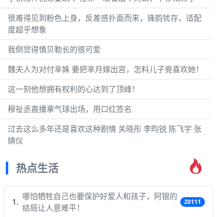
很难得见到粉色上身，反差感扑面而来，锋韵犹存，适配
度超乎想象
我倒觉得慎贝勒长的很可爱
魏夫人为对付芈姝 要把芈月嫁出宫，怎料儿子竟喜欢她！
这一刻他想拥有权利的心达到了顶峰！
穆祉丞直播拿气球出场，用口红签名
过去这么多年还是喜欢这种剧情 关晓彤 李昀锐 陈飞宇 张
婧仪
热点生活
哪怕牺牲自己也要保护好爱人和孩子，阿银的
20111
结局让人意难平！