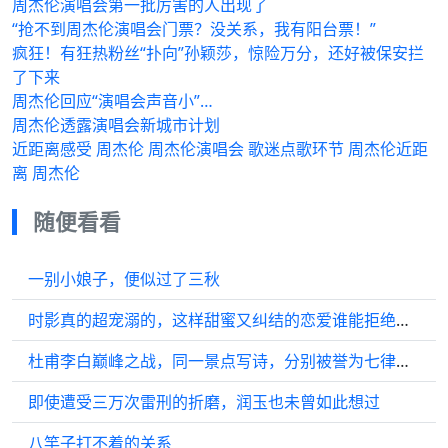
周杰伦演唱会第一批厉害的人出现了
“抢不到周杰伦演唱会门票？没关系，我有阳台票！”
疯狂！有狂热粉丝“扑向”孙颖莎，惊险万分，还好被保安拦
了下来
周杰伦回应“演唱会声音小”…
周杰伦透露演唱会新城市计划
近距离感受 周杰伦 周杰伦演唱会 歌迷点歌环节 周杰伦近距
离 周杰伦
随便看看
一别小娘子，便似过了三秋
时影真的超宠溺的，这样甜蜜又纠结的恋爱谁能拒绝呢？
杜甫李白巅峰之战，同一景点写诗，分别被誉为七律第一、七绝第一
即使遭受三万次雷刑的折磨，润玉也未曾如此想过
八竿子打不着的关系