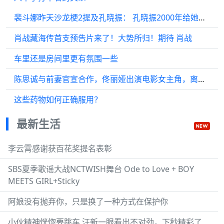
裴斗娜昨天沙龙梗2提及孔晓振： 孔晓振2000年给她做的钥匙扣，她现在还在用…
肖战藏海传首支预告片来了！大势所归！期待 肖战
车里还是房间里更有氛围一些
陈思诚与前妻官宣合作，佟丽娅出演电影女主角，离婚3年还是好友
这些药物如何正确服用？
最新生活
李云霄感谢获百花奖提名表彰
SBS夏季歌谣大战NCTWISH舞台 Ode to Love + BOY
MEETS GIRL+Sticky
阿娘没有抛弃你，只是换了一种方式在保护你
小伙精神恍惚要跳车 汪新一眼看出不对劲，下秒精彩了