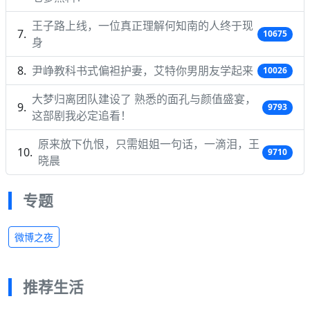
王子路上线，一位真正理解何知南的人终于现
10675
身
尹峥教科书式偏袒护妻，艾特你男朋友学起来
10026
大梦归离团队建设了 熟悉的面孔与颜值盛宴，
9793
这部剧我必定追看！
原来放下仇恨，只需姐姐一句话，一滴泪，王
9710
晓晨
专题
微博之夜
推荐生活