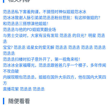
范丞丞私下害羞拘谨，不搞怪时神似姐姐范冰冰
范冰冰致谢人脉引弟弟范丞丞粉丝怒批：有这样做姐的？
和范丞丞三搭想演他姐姐！
范丞丞与他的PD姐姐笑翻全场
与男士交谈时，大家有没有发现 范丞丞 的目光？明星 范丞
丞
宝宝? 范丞丞 追星女的爱无解 范丞丞 范丞丞 范丞丞 范丞丞
范丞丞
范丞丞扫楼时扣子意外开了，第一视角来啦！
范冰冰全家福曝光，范丞丞跟爸爸几乎一个模子，多年传闻
不攻自破
内娱现眼包范丞丞，姐姐在国外大杀四方，他在国内大笑四
方
直播花絮 范丞丞 范丞丞
随便看看