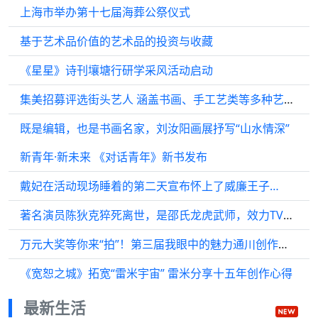
上海市举办第十七届海葬公祭仪式
基于艺术品价值的艺术品的投资与收藏
《星星》诗刊壤塘行研学采风活动启动
集美招募评选街头艺人 涵盖书画、手工艺类等多种艺术形式
既是编辑，也是书画名家，刘汝阳画展抒写“山水情深”
新青年·新未来 《对话青年》新书发布
戴妃在活动现场睡着的第二天宣布怀上了威廉王子…
著名演员陈狄克猝死离世，是邵氏龙虎武师，效力TVB长达45年
万元大奖等你来“拍”！第三届我眼中的魅力通川创作大赛正式启动
《宽恕之城》拓宽“雷米宇宙” 雷米分享十五年创作心得
最新生活