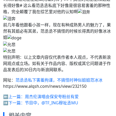
长得好像# 这么看范丞丞私底下好像是很容易害羞的那种性
格，完全颠覆了我在综艺里对他的认知啊
前几年看他跟看小孩一样，现在有种成熟男人的魅力了，果
然有其姐必有其弟，范丞丞不搞怪的时候长得真的好像冰冰
姐
特别声明：以上文章内容仅代表作者本人观点，不代表新浪
网观点或立场。如有关于作品内容、版权或其它问题请于作
品发表后的30日内与新浪网联系。
网址：
范丞丞私下害羞拘谨，不搞怪时神似姐姐范冰冰
https://www.alqsh.com/news/view/232150
⬅️上一篇：
周杰伦演唱会保安夸粉丝有爱
➡️下一篇：
节目中，@TF_ING穆祉丞MU
相关内容