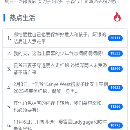
钱三一@郭俊辰 实力护妈的样子霸气十足派派先粉为敬
热点生活
哪怕牺牲自己也要保护好爱人和孩子，阿银的
20111
结局让人意难平！
我的天，这溢出屏幕的少年气息啊啊啊啊啊！
19533
侃爷带妻子穿透明衣走红毯 外媒曝两人未受邀
15899
请不请自来
2月3日，“侃爷”Kanye West携妻子比安卡亮相
14622
2025格莱美红毯，侃爷一身黑…
其他角色拥有的内存卡转场，我们慕容璟和，
11266
也必须要有！
11月6日：川普胜选！曝霉霉Ladygaga和吹牛
10773
老爹黑料！