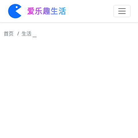
爱乐趣生活
首页
生活
范丞丞私下害羞拘谨，不搞怪时神似姐姐范冰