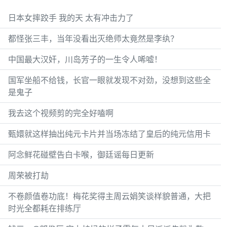
日本女摔跤手 我的天 太有冲击力了
都怪张三丰，当年没看出灭绝师太竟然是李纨？
中国最大汉奸，川岛芳子的一生令人唏嘘！
国军坐船不给钱，长官一眼就发现不对劲，没想到这些全
是鬼子
我去这个视频剪的完全好嗑啊
甄嬛就这样抽出纯元卡片并当场冻结了皇后的纯元信用卡
阿念鲜花碰壁告白卡喉，御廷谣每日更新
周荣被打劫
不卷颜值卷功底！梅花奖得主周云娟笑谈样貌普通，大把
时光全都耗在排练厅