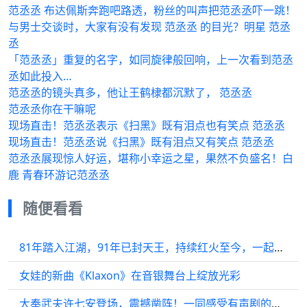
范丞丞 布达佩斯奔跑吧路透，粉丝的叫声把范丞丞吓一跳！
与男士交谈时，大家有没有发现 范丞丞 的目光？明星 范丞
丞
「范丞丞」重复的名字，如同旋律般回响，上一次看到范丞
丞如此投入…
范丞丞的镜头真多，他让王鹤棣都沉默了， 范丞丞
范丞丞你在干嘛呢
现场直击！范丞丞表示《扫黑》既有泪点也有笑点 范丞丞
现场直击！范丞丞说《扫黑》既有泪点又有笑点 范丞丞
范丞丞展现惊人好运，堪称小幸运之星，果然不负盛名！白
鹿 青春环游记范丞丞
随便看看
81年踏入江湖，91年已封天王，持续红火至今，一起来品鉴他的歌声如何
女娃的新曲《Klaxon》在音银舞台上绽放光彩
大奉武夫许七安登场，震撼凿阵！一同感受有声剧的热血澎湃