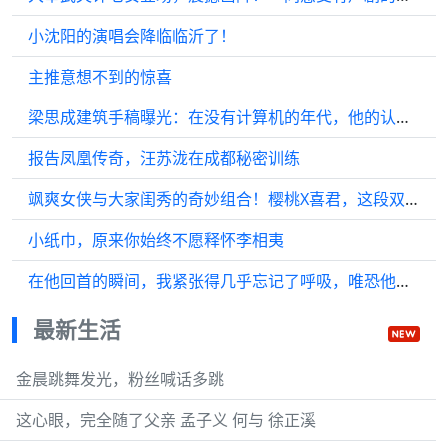
小沈阳的演唱会降临临沂了！
主推意想不到的惊喜
梁思成建筑手稿曝光：在没有计算机的年代，他的认真细致令人敬佩
报告凤凰传奇，汪苏泷在成都秘密训练
飒爽女侠与大家闺秀的奇妙组合！樱桃X喜君，这段双向奔赴的友情真是太甜了！
小纸巾，原来你始终不愿释怀李相夷
在他回首的瞬间，我紧张得几乎忘记了呼吸，唯恐他会不小心触碰到我.
最新生活
金晨跳舞发光，粉丝喊话多跳
这心眼，完全随了父亲 孟子义 何与 徐正溪