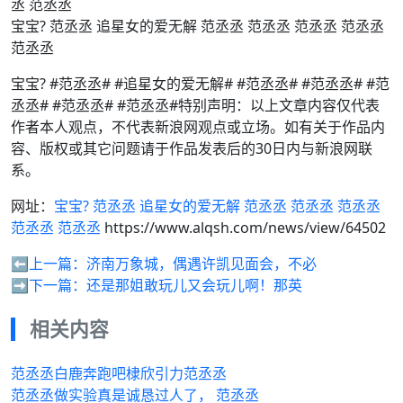
宝宝? 范丞丞 追星女的爱无解 范丞丞 范丞丞 范丞丞 范丞丞
范丞丞
宝宝? #范丞丞# #追星女的爱无解# #范丞丞# #范丞丞# #范
丞丞# #范丞丞# #范丞丞#特别声明：以上文章内容仅代表
作者本人观点，不代表新浪网观点或立场。如有关于作品内
容、版权或其它问题请于作品发表后的30日内与新浪网联
系。
网址：
宝宝? 范丞丞 追星女的爱无解 范丞丞 范丞丞 范丞丞
范丞丞 范丞丞
https://www.alqsh.com/news/view/64502
⬅️上一篇：
济南万象城，偶遇许凯见面会，不必
➡️下一篇：
还是那姐敢玩儿又会玩儿啊！那英
相关内容
范丞丞白鹿奔跑吧棣欣引力范丞丞
范丞丞做实验真是诚恳过人了， 范丞丞