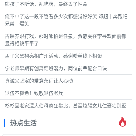
熊孩子不听话，乱吃药，最终丢了性命
俺不中了这一段不管看多少次都感觉好好笑 邓超｜奔跑吧
兄弟｜爆笑
古装养眼打戏，那时哪怕是任泉，贾静雯在李寻欢面前都
显得相貌平平了
孟子义黑裙亮相广州活动，感谢粉丝线下相聚
宁老师早期有创舞蹈班潜力，两位前辈配合口诀
真诚又坚定的爱意永远让人心动
退伍不褪色！致敬退伍老兵
杉杉回老家遭大伯母疯狂攀比，甚至炫耀女儿住豪宅别墅
热点生活