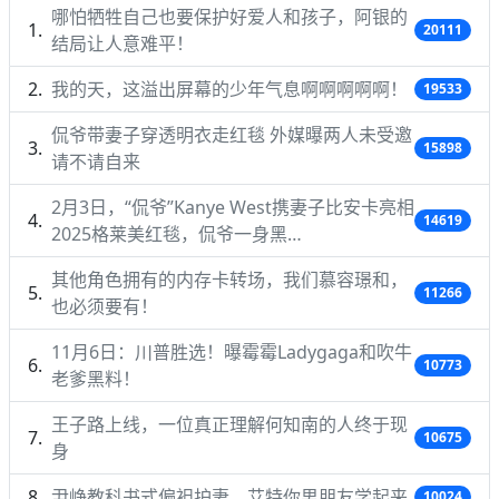
哪怕牺牲自己也要保护好爱人和孩子，阿银的
20111
结局让人意难平！
我的天，这溢出屏幕的少年气息啊啊啊啊啊！
19533
侃爷带妻子穿透明衣走红毯 外媒曝两人未受邀
15898
请不请自来
2月3日，“侃爷”Kanye West携妻子比安卡亮相
14619
2025格莱美红毯，侃爷一身黑…
其他角色拥有的内存卡转场，我们慕容璟和，
11266
也必须要有！
11月6日：川普胜选！曝霉霉Ladygaga和吹牛
10773
老爹黑料！
王子路上线，一位真正理解何知南的人终于现
10675
身
尹峥教科书式偏袒护妻，艾特你男朋友学起来
10024