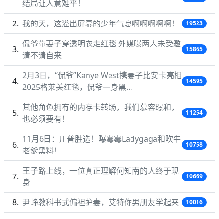
结局让人意难平！
我的天，这溢出屏幕的少年气息啊啊啊啊啊！
19523
侃爷带妻子穿透明衣走红毯 外媒曝两人未受邀
15865
请不请自来
2月3日，“侃爷”Kanye West携妻子比安卡亮相
14595
2025格莱美红毯，侃爷一身黑…
其他角色拥有的内存卡转场，我们慕容璟和，
11254
也必须要有！
11月6日：川普胜选！曝霉霉Ladygaga和吹牛
10758
老爹黑料！
王子路上线，一位真正理解何知南的人终于现
10669
身
尹峥教科书式偏袒护妻，艾特你男朋友学起来
10016