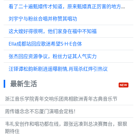
看了二十遍甄嬛传才知道，原来甄嬛真正厉害的地方，就是灵魂实现了雌雄同体
刘宇宁与粉丝合唱并称赞其唱功
这大嫂好得很啊，他们家身在福中不知福
Ella成都站回应歌迷希望S·H·E合体
张杰回应资源争议，粉丝力证其人气实力
汪铎谭松韵新剧逍遥曝剧情,肖瑶杀红烨引热议
最新生活
浙江音乐学院青年交响乐团亮相欧洲青年古典音乐节
周传雄念念不忘厦门演唱会定档！
韦礼安创作和唱功都在线，跟张远凑到总决赛舞台，狠狠
期待住