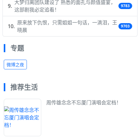
大梦归离团队建设了 熟悉的面孔与颜值盛宴，
9783
这部剧我必定追看！
原来放下仇恨，只需姐姐一句话，一滴泪，王
9703
晓晨
专题
微博之夜
推荐生活
周传雄念念不忘厦门演唱会定档！