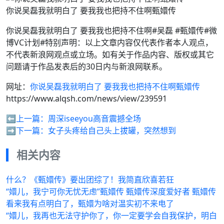
你说吴磊我就明白了 要我我也把持不住啊甄嬛传
你说吴磊我就明白了 要我我也把持不住啊#吴磊 #甄嬛传#微
博VC计划#特别声明：以上文章内容仅代表作者本人观点，
不代表新浪网观点或立场。如有关于作品内容、版权或其它
问题请于作品发表后的30日内与新浪网联系。
网址：
你说吴磊我就明白了 要我我也把持不住啊甄嬛传
https://www.alqsh.com/news/view/239591
⬅️上一篇：
周深iseeyou高音震撼全场
➡️下一篇：
女子头疼给自己头上拔罐，突然想到
相关内容
什么？《甄嬛传》要出团综了！我简直欣喜若狂
“嬛儿，我宁可你无忧无虑”甄嬛传 甄嬛传深度爱好者 甄嬛传
看来我有点明白了，甄嬛为啥对温实初不来电了
“嬛儿，我再也无法守护你了，你一定要学会自我保护，明白