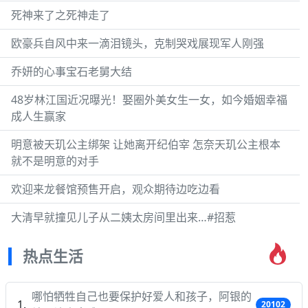
死神来了之死神走了
欧豪兵自风中来一滴泪镜头，克制哭戏展现军人刚强
乔妍的心事宝石老舅大结
48岁林江国近况曝光！娶圈外美女生一女，如今婚姻幸福
成人生赢家
明意被天玑公主绑架 让她离开纪伯宰 怎奈天玑公主根本
就不是明意的对手
欢迎来龙餐馆预售开启，观众期待边吃边看
大清早就撞见儿子从二姨太房间里出来…#招惹
热点生活
哪怕牺牲自己也要保护好爱人和孩子，阿银的
20102