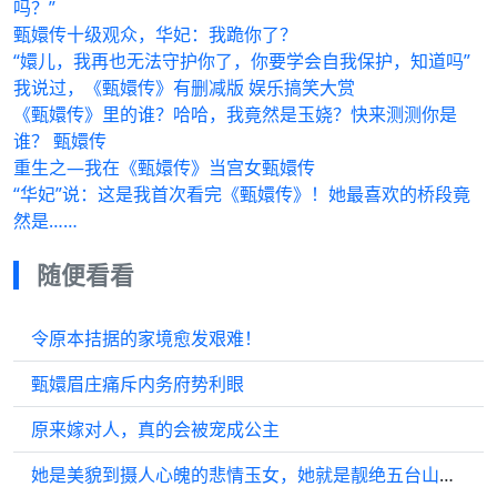
吗？”
甄嬛传十级观众，华妃：我跪你了？
“嬛儿，我再也无法守护你了，你要学会自我保护，知道吗”
我说过，《甄嬛传》有删减版 娱乐搞笑大赏
《甄嬛传》里的谁？哈哈，我竟然是玉娆？快来测测你是
谁？ 甄嬛传
重生之—我在《甄嬛传》当宫女甄嬛传
“华妃”说：这是我首次看完《甄嬛传》！她最喜欢的桥段竟
然是……
随便看看
令原本拮据的家境愈发艰难！
甄嬛眉庄痛斥内务府势利眼
原来嫁对人，真的会被宠成公主
她是美貌到摄人心魄的悲情玉女，她就是靓绝五台山清纯靓丽的“春十三娘”