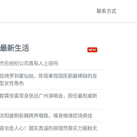
联系方式
最新生活
杰伦经纪公司真有人上班吗
岳绮罗到霍仙姑，陈瑶拿捏国民剧最稀缺的反
型女性角色
智霖惊喜现身张远广州演唱会，担任最权威新
沈阳披荆斩棘跨界唱跳，嗓音情绪控场俱佳
容治愈人心！踏实真诚的郝熠然靠实力圈粉无