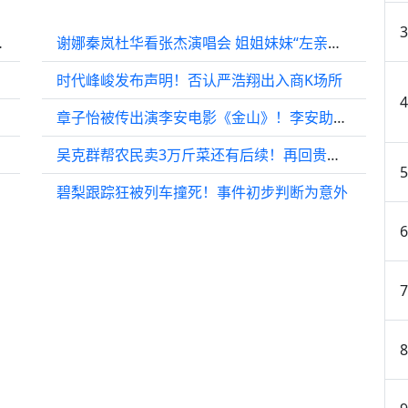
，完全没有大妈味
谢娜秦岚杜华看张杰演唱会 姐姐妹妹“左亲亲右亲亲”
时代峰峻发布声明！否认严浩翔出入商K场所
章子怡被传出演李安电影《金山》！李安助理出面回应
吴克群帮农民卖3万斤菜还有后续！再回贵阳偷偷看望菜农被一眼认出
碧梨跟踪狂被列车撞死！事件初步判断为意外