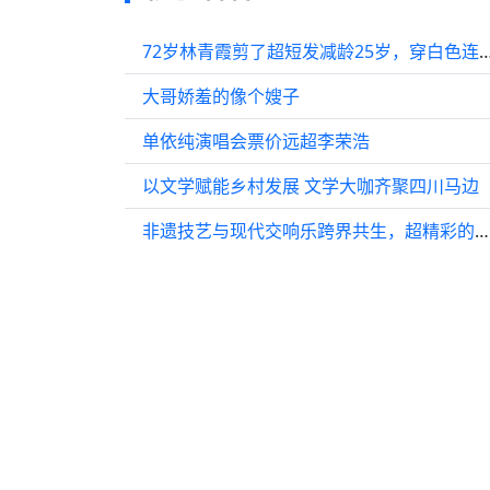
72岁林青霞剪了超短发减龄25岁，穿白色连衣裙
大哥娇羞的像个嫂子
单依纯演唱会票价远超李荣浩
以文学赋能乡村发展 文学大咖齐聚四川马边
非遗技艺与现代交响乐跨界共生，超精彩的文化盛宴不容错过