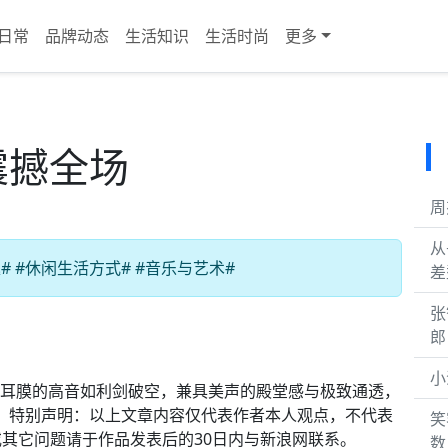
日常
品牌动态
生活知识
生活时尚
更多
音震撼全场
周
从
 #休闲生活方式# #音乐与艺术#
差
张
郎
小
那穿透耳膜的高音如利剑破空，兼具美声的殿堂感与极致通透，
￼！特别声明：以上文章内容仅代表作者本人观点，不代表
笑
其它问题请于作品发表后的30日内与新浪网联系。
数