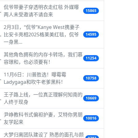
侃爷带妻子穿透明衣走红毯 外媒曝
15865
两人未受邀请不请自来
2月3日，“侃爷”Kanye West携妻子
比安卡亮相2025格莱美红毯，侃爷
14595
一身黑…
其他角色拥有的内存卡转场，我们慕
11254
容璟和，也必须要有！
11月6日：川普胜选！曝霉霉
10758
Ladygaga和吹牛老爹黑料！
王子路上线，一位真正理解何知南的
10669
人终于现身
尹峥教科书式偏袒护妻，艾特你男朋
10016
友学起来
大梦归离团队建设了 熟悉的面孔与颜