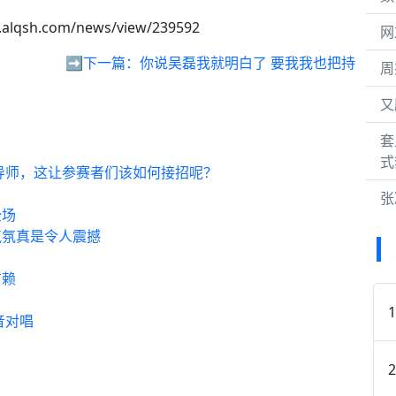
.alqsh.com/news/view/239592
网
➡️下一篇：
你说吴磊我就明白了 要我我也把持
周
又
套
式
碎导师，这让参赛者们该如何接招呢？
张
全场
气氛真是令人震撼
信赖
音对唱