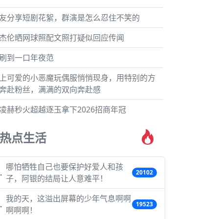
友分享短剧花絮，群演是怎么忍住不笑的
杰伦晒网球照配文照打疑似回应传闻
刷到一口年夜范
上可爱的小恶魔玩偶服悄悄现身，用特别的方
奔赴粉丝，满满的双向奔赴感
凌赫秒火超越逐玉拿下2026招商年冠
热点生活
哪怕牺牲自己也要保护好爱人和孩
20102
子，阿银的结局让人意难平！
我的天，这溢出屏幕的少年气息啊啊
19523
啊啊啊！