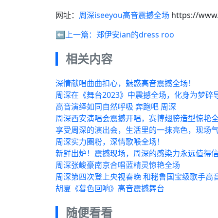
网址：
周深iseeyou高音震撼全场
https://www
⬅️上一篇：
郑伊安ian的dress roo
相关内容
深情献唱曲曲扣心，魅惑高音震撼全场！
周深在《舞台2023》中震撼全场，化身为梦
高音演绎如同自然呼吸 奔跑吧 周深
周深西安演唱会震撼开唱，赛博翅膀造型惊艳
享受周深的演出会，生活里的一抹亮色，现场
周深实力圈粉，深情歌喉全场！
新鲜出炉！震撼现场，周深的感染力永远值得
周深张峻豪南京合唱蓝精灵惊艳全场
周深第四次登上央视春晚 和秘鲁国宝级歌手高
胡夏《暮色回响》高音震撼舞台
随便看看