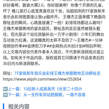
好好看啊，散装大赛2.0，你好甜美啊！你像个开屏的孔雀，
坏了 橹儿是打心底里真喜欢这个妆，站姐拍到的TF家族新年
音乐会彩排图直接让我cp脑炸开。 王橹杰正面单膝下跪面向
穆祉丞的瞬间，心跳直接漏了一拍！彩排现场都这么敢吗？
王橹杰单膝跪地的姿态超苏，穆祉丞的反应虽然被镜头截
住，但光是这个站位就脑补出一万字小剧场！少年们的舞台
互动张力拉满，这波糖真的太猝不及防了～王橹杰#一分钟
视频创作季##金牌剪刀手##全网热点共创计划#特别声明：
以上文章内容仅代表作者本人观点，不代表新浪网观点或立
场。如有关于作品内容、版权或其它问题请于作品发表后的
30日内与新浪网联系。
网址：
TF家族新年音乐会彩排王橹杰单膝跪地互动穆祉丞
https://www.alqsh.com/news/view/252654
⬅️上一篇：
10后新人成昊禹凭《长安二十四计
➡️下一篇：
从一无所有到站稳脚跟，一路不容易
相关内容