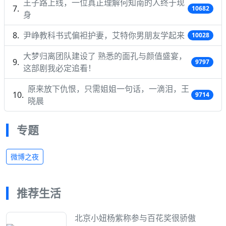
王子路上线，一位真正理解何知南的人终于现
10682
身
尹峥教科书式偏袒护妻，艾特你男朋友学起来
10028
大梦归离团队建设了 熟悉的面孔与颜值盛宴，
9797
这部剧我必定追看！
原来放下仇恨，只需姐姐一句话，一滴泪，王
9714
晓晨
专题
微博之夜
推荐生活
北京小妞杨紫称参与百花奖很骄傲