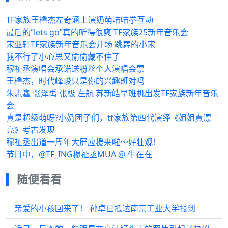
TF家族王橹杰左奇涵上演奶萌喵喵拳互动
最后的“lets go”真的听得很爽 TF家族25新年音乐会
宋亚轩TF家族新年音乐会开场 跳舞的小宋
我不行了小心思又偷偷藏不住了
穆祉丞演唱会承诺送粉丝个人演唱会票
王橹杰，时代峰峻只是你的兴趣班对吗
朱志鑫 张泽禹 张极 左航 苏新皓早班机出发TF家族新年音乐
会
真是超级萌呀?小奶团子们，tf家族第四代演绎《姐姐真漂
亮》考古发现
穆祉丞出道一周年大屏应援来啦～好壮观！
节目中，@TF_ING穆祉丞MUA @-牛在在
随便看看
亲爱的小孩回来了！ 孙卓已抵达南京工业大学报到