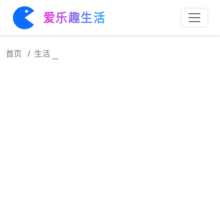
爱乐趣生活
首页
生活
TF家族新年音乐会彩排王橹杰单膝跪地互动