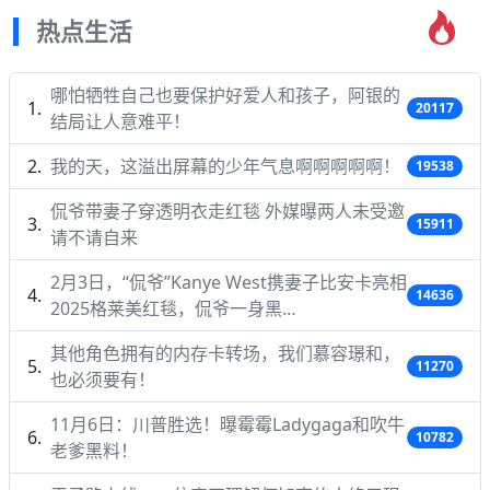
热点生活
哪怕牺牲自己也要保护好爱人和孩子，阿银的
20117
结局让人意难平！
我的天，这溢出屏幕的少年气息啊啊啊啊啊！
19538
侃爷带妻子穿透明衣走红毯 外媒曝两人未受邀
15911
请不请自来
2月3日，“侃爷”Kanye West携妻子比安卡亮相
14636
2025格莱美红毯，侃爷一身黑…
其他角色拥有的内存卡转场，我们慕容璟和，
11270
也必须要有！
11月6日：川普胜选！曝霉霉Ladygaga和吹牛
10782
老爹黑料！