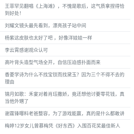
王菲罕见翻唱《上海滩》，不愧是歌后，这气质拿捏得恰
到好处！
刘耀文镜头最先看到，漂亮孩子站中间
杨紫这皮肤也太好了吧 ，好像洋娃娃一样
李云霄感谢观众认可
高叶背头造型气场全开，自信压迫感扑面而来
香菱学诗为什么不找宝钗而找黛玉？因为三个不得不去的
理由
锦月如歌：禾宴对着肖珏撒娇，竟还想他讨要零花钱，真
当他外甥了
谢霆锋曝料老爸整容，为了游戏能赢，真的是什么都敢讲
梅婷12岁女儿曾慕梅凭《好东西》入围百花奖最佳新人