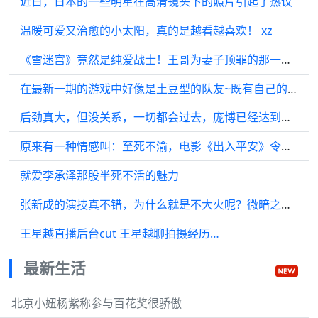
近日，日本的一些明星在高清镜头下的照片引起了热议
温暖可爱又治愈的小太阳，真的是越看越喜欢！ xz
《雪迷宫》竟然是纯爱战士！王哥为妻子顶罪的那一刻，姜迎紫的心都碎了
在最新一期的游戏中好像是土豆型的队友~既有自己的特点…
后劲真大，但没关系，一切都会过去，庞博已经达到了新的高度，庞博
原来有一种情感叫：至死不渝，电影《出入平安》令人深思
就爱李承泽那股半死不活的魅力
张新成的演技真不错，为什么就是不大火呢？微暗之火 张新成
王星越直播后台cut 王星越聊拍摄经历…
最新生活
北京小妞杨紫称参与百花奖很骄傲