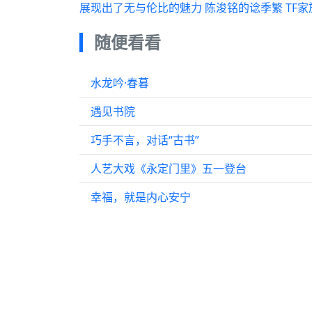
展现出了无与伦比的魅力 陈浚铭的谂季繁 TF家
随便看看
水龙吟·春暮
遇见书院
巧手不言，对话“古书”
人艺大戏《永定门里》五一登台
幸福，就是内心安宁