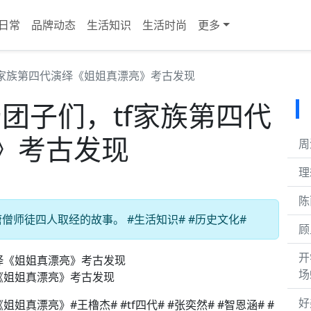
日常
品牌动态
生活知识
生活时尚
更多
f家族第四代演绎《姐姐真漂亮》考古发现
团子们，tf家族第四代
》考古发现
周
理
陈
师徒四人取经的故事。 #生活知识# #历史文化#
顾
开
场
《姐姐真漂亮》考古发现
好
真漂亮》#王橹杰# #tf四代# #张奕然# #智恩涵# #