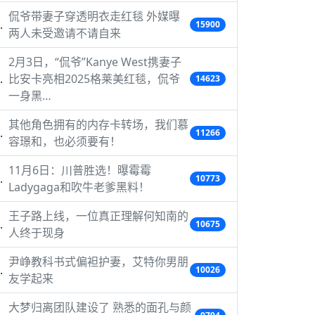
侃爷带妻子穿透明衣走红毯 外媒曝
15900
两人未受邀请不请自来
2月3日，“侃爷”Kanye West携妻子
比安卡亮相2025格莱美红毯，侃爷
14623
一身黑…
其他角色拥有的内存卡转场，我们慕
11266
容璟和，也必须要有！
11月6日：川普胜选！曝霉霉
10773
Ladygaga和吹牛老爹黑料！
王子路上线，一位真正理解何知南的
10675
人终于现身
尹峥教科书式偏袒护妻，艾特你男朋
10026
友学起来
大梦归离团队建设了 熟悉的面孔与颜