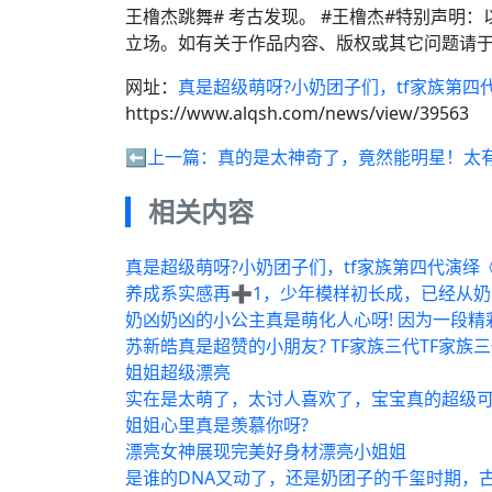
王橹杰跳舞# 考古发现。 #王橹杰#特别声明
立场。如有关于作品内容、版权或其它问题请于
网址：
真是超级萌呀?小奶团子们，tf家族第
https://www.alqsh.com/news/view/39563
⬅️上一篇：
真的是太神奇了，竟然能明星！太
相关内容
真是超级萌呀?小奶团子们，tf家族第四代演绎
养成系实感再➕1，少年模样初长成，已经从奶
奶凶奶凶的小公主真是萌化人心呀! 因为一段精
苏新皓真是超赞的小朋友? TF家族三代TF家族
姐姐超级漂亮
实在是太萌了，太讨人喜欢了，宝宝真的超级可
姐姐心里真是羡慕你呀?
漂亮女神展现完美好身材漂亮小姐姐
是谁的DNA又动了，还是奶团子的千玺时期，