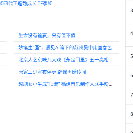
族四代正蓬勃成长 TF家族
生命没有输赢，只有值不值
妙笔生“画”，遇见AI笔下的苏州吴中甪直春色
北京人艺京味儿大戏《永定门里》五一亮相
唐家三少宣布停更 辟谣再婚传闻
越剧女小生成“顶流” 福建音乐制作人联手粉丝创作热门国风歌曲推广越剧