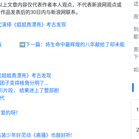
适
：以上文章内容仅代表作者本人观点，不代表新浪网观点或
作品发表后的30日内与新浪网联系。
周
四代演绎《姐姐真漂亮》考古发现
到
都
有
➡️下一篇：
将生命中最辉煌的八年献给了却未能
黑
下
如
《姐姐真漂亮》考古发现
团子变得棱角分明了…
彩片段， 结果迷上了整部剧
三代
爱的呀?
古装少年好灵动《离骚》也敲好听!