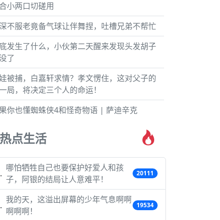
合小两口切磋用
深不服老竟备气球让伴舞捏，吐槽兄弟不帮忙
底发生了什么，小伙第二天醒来发现头发胡子
没了
娃被捕，白嘉轩求情？孝文愣住，这对父子的
一局，将决定三个人的命运！
果你也懂蜘蛛侠4和怪奇物语 | 萨迪辛克
热点生活
哪怕牺牲自己也要保护好爱人和孩
20111
子，阿银的结局让人意难平！
我的天，这溢出屏幕的少年气息啊啊
19534
啊啊啊！