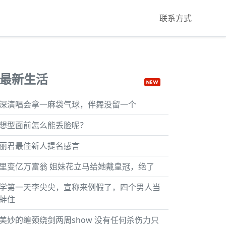
联系方式
最新生活
深演唱会拿一麻袋气球，伴舞没留一个
想型面前怎么能丢脸呢？
丽君最佳新人提名感言
里变亿万富翁 姐妹花立马给她戴皇冠，绝了
学第一天李尖尖，宣称来例假了，四个男人当
蚌住
美妙的缠颈绕剑两周show 没有任何杀伤力只