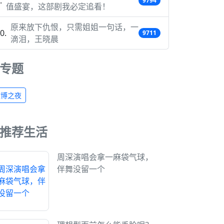
9794
值盛宴，这部剧我必定追看！
原来放下仇恨，只需姐姐一句话，一
9711
滴泪，王晓晨
专题
微博之夜
推荐生活
周深演唱会拿一麻袋气球，
伴舞没留一个