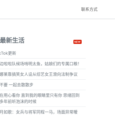
联系方式
最新生活
ikTok更新
边啦啦队候场啃明太鱼，姑娘们的专属口粮！
娜莱靠搞笑女人设从综艺女王滑向法制争议
不要 一起去散散步
在用心看你 直到我的眼睛里只有你 思绪回到
多年前听泡沫的时候
月如歌：女兵与将军同程一马，场面异常暧