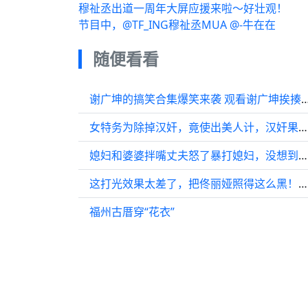
穆祉丞出道一周年大屏应援来啦～好壮观！
节目中，@TF_ING穆祉丞MUA @-牛在在
随便看看
谢广坤的搞笑合集爆笑来袭 观看谢广坤挨
女特务为除掉汉奸，竟使出美人计，汉奸果然上当了
媳妇和婆婆拌嘴丈夫怒了暴打媳妇，没想到媳妇更狠
这打光效果太差了，把佟丽娅照得这么黑！注：根据规则9，去掉了超出的
福州古厝穿“花衣”