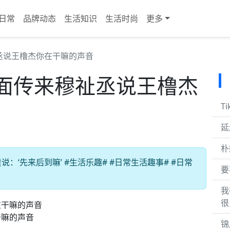
日常
品牌动态
生活知识
生活时尚
更多
丞说王橹杰你在干嘛的声音
面传来穆祉丞说王橹杰
T
延
朴
‘先来后到嘛’ #生活乐趣# #日常生活趣事# #日常
要
我
很
干嘛的声音
锦