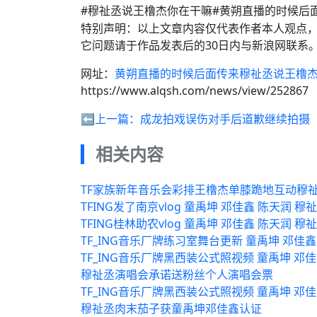
#穆祉丞说王橹杰你在干嘛#黄朔直播的时候后
特别声明：以上文章内容仅代表作者本人观点
它问题请于作品发表后的30日内与新浪网联系
网址：
黄朔直播的时候后面传来穆祉丞说王橹
https://www.alqsh.com/news/view/252867
⬅️上一篇：
成龙拍戏误伤对手后道歉继续拍摄
相关内容
TF家族新年音乐会彩排王橹杰单膝跪地互动穆
TFING发了南京vlog 童禹坤 邓佳鑫 陈天润 穆
TFING桂林助农vlog 童禹坤 邓佳鑫 陈天润 穆
TF_ING音乐厂牌练习室舞台更新 童禹坤 邓佳鑫
TF_ING音乐厂牌黑西装公式照视频 童禹坤 邓佳
穆祉丞演唱会承诺送粉丝个人演唱会票
TF_ING音乐厂牌黑西装公式照视频 童禹坤 邓佳
穆祉丞肉末茄子获童禹坤邓佳鑫认证