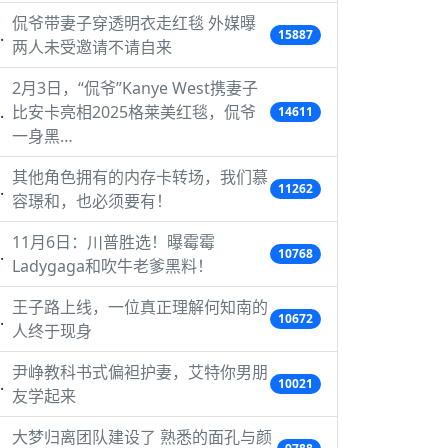
侃爷带妻子穿透明衣走红毯 外媒曝
15887
两人未受邀请不请自来
2月3日，“侃爷”Kanye West携妻子
比安卡亮相2025格莱美红毯，侃爷
14611
一身黑…
其他角色拥有的内存卡转场，我们慕
11262
容璟和，也必须要有！
11月6日：川普胜选！曝霉霉
10768
Ladygaga和吹牛老爹黑料！
王子路上线，一位真正理解何知南的
10672
人终于现身
尹峥教科书式偏袒护妻，艾特你男朋
10021
友学起来
大梦归离团队建设了 熟悉的面孔与颜