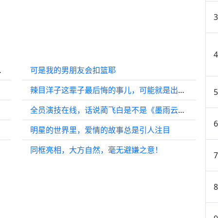
揍的经典片段
可是我的男朋友会扣篮耶
辣目洋子这辈子最后悔的事儿，可能就是出演《六姊妹》中的老六吧
全员演技在线，话说蔺飞白是不是《墨雨云间》中的狂徒一号呀？
明星的世界里，爱情的故事总是引人注目
同框亮相，大方自然，毫无避嫌之意！