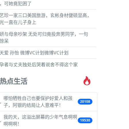
，可她竟犯困了
艺珍一家三口美国旅游，玄彬身材健硕显高，
光一直在儿子身上
妍与母亲吵架 无处可归竟投奔男同学，一句
惊呆
天爱 孙怡 微博VC计划微博VC计划
孕者与丈夫独处后哭着说舍不得这个家
热点生活
哪怕牺牲自己也要保护好爱人和孩
20108
子，阿银的结局让人意难平！
我的天，这溢出屏幕的少年气息啊啊
19530
啊啊啊！