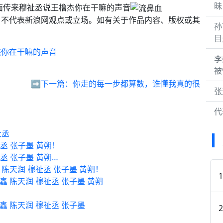
昧
面传来穆祉丞说王橹杰你在干嘛的声音
，不代表新浪网观点或立场。如有关于作品内容、版权或其
孙
。
目
杰你在干嘛的声音
李
被
➡️下一篇：
你走的每一步都算数，谁懂我真的很
张
代
祉丞
祉丞 张子墨 黄朔！
祉丞 张子墨 黄朔…
 陈天润 穆祉丞 张子墨 黄朔！
鑫 陈天润 穆祉丞 张子墨 黄朔
鑫 陈天润 穆祉丞 张子墨