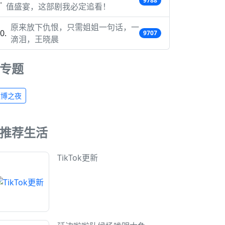
9788
值盛宴，这部剧我必定追看！
原来放下仇恨，只需姐姐一句话，一
9707
滴泪，王晓晨
专题
微博之夜
推荐生活
TikTok更新