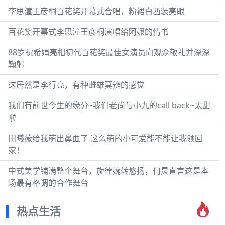
李思潼王彦桐百花奖开幕式合唱，粉裙白西装亮眼
百花奖开幕式李思潼王彦桐演唱给阿嬷的情书
88岁祝希娟亮相初代百花奖最佳女演员向观众敬礼并深深
鞠躬
这居然是李行亮，有种雌雄莫辨的感觉
我们有前世今生的缘分~我们老尚与小九的call back~太甜
啦
田曦薇给我萌出鼻血了 这么萌的小可爱能不能让我领回
家！
中式美学铺满整个舞台，旋律婉转悠扬，何炅直言这是本
场最有格调的合作舞台
热点生活