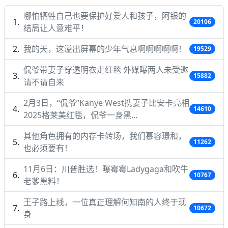
哪怕牺牲自己也要保护好爱人和孩子，阿银的
20106
结局让人意难平！
我的天，这溢出屏幕的少年气息啊啊啊啊啊！
19529
侃爷带妻子穿透明衣走红毯 外媒曝两人未受邀
15882
请不请自来
2月3日，“侃爷”Kanye West携妻子比安卡亮相
14610
2025格莱美红毯，侃爷一身黑…
其他角色拥有的内存卡转场，我们慕容璟和，
11262
也必须要有！
11月6日：川普胜选！曝霉霉Ladygaga和吹牛
10767
老爹黑料！
王子路上线，一位真正理解何知南的人终于现
10672
身