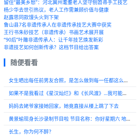
留住“最美乡愁”：河北冀州耄耋老人坚守刨笤帚手工技艺
杨少华去世引热议，老人工作需兼顾价值与健康
赵露思同款馒头火到下架
鲁山县7名非遗传承人在非遗传承技艺大赛中获奖
王行书朱砂技艺（非遗传承）书画艺术展开展
“90后”叶雕非遗传承人：让千年技艺焕发新彩
非遗技艺如何创新传承？这档节目给出答案
随便看看
女生晒出每任前男友合照，是怎么做到每一任都这么帅的 .
如果不是我看过《星汉灿烂》和《长风渡》...我可能就信了...
妈妈去姥爷家接她回家，她竟直接从楼上跳了下去
黄景瑜现身长沙录制节目啦 节目名称：你好星期六 地点：长沙
长生，你为何不醉？