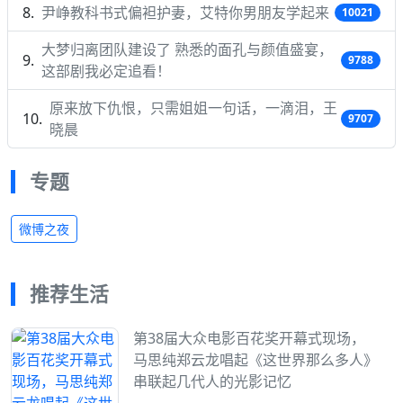
尹峥教科书式偏袒护妻，艾特你男朋友学起来
10021
大梦归离团队建设了 熟悉的面孔与颜值盛宴，
9788
这部剧我必定追看！
原来放下仇恨，只需姐姐一句话，一滴泪，王
9707
晓晨
专题
微博之夜
推荐生活
第38届大众电影百花奖开幕式现场，
马思纯郑云龙唱起《这世界那么多人》
串联起几代人的光影记忆