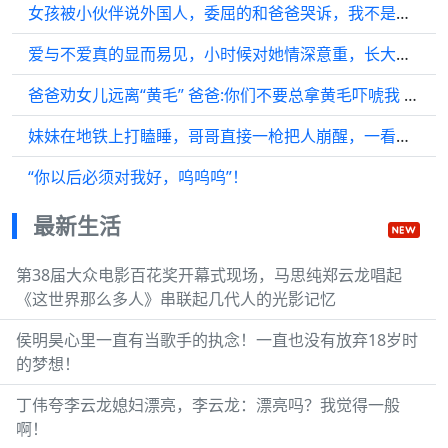
女孩被小伙伴说外国人，委屈的和爸爸哭诉，我不是外国人，我爸爸是中国人…
爱与不爱真的显而易见，小时候对她情深意重，长大后落魄时连门都不肯开
爸爸劝女儿远离“黄毛” 爸爸:你们不要总拿黄毛吓唬我 最终还是我最了解她
妹妹在地铁上打瞌睡，哥哥直接一枪把人崩醒，一看就是亲兄妹！. ！
“你以后必须对我好，呜呜呜”！
最新生活
第38届大众电影百花奖开幕式现场，马思纯郑云龙唱起
《这世界那么多人》串联起几代人的光影记忆
侯明昊心里一直有当歌手的执念！一直也没有放弃18岁时
的梦想！
丁伟夸李云龙媳妇漂亮，李云龙：漂亮吗？我觉得一般
啊！