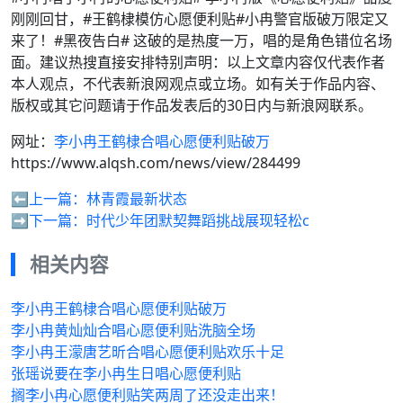
刚刚回甘，#王鹤棣模仿心愿便利贴#小冉警官版破万限定又
来了！#黑夜告白# 这破的是热度一万，唱的是角色错位名场
面。建议热搜直接安排特别声明：以上文章内容仅代表作者
本人观点，不代表新浪网观点或立场。如有关于作品内容、
版权或其它问题请于作品发表后的30日内与新浪网联系。
网址：
李小冉王鹤棣合唱心愿便利贴破万
https://www.alqsh.com/news/view/284499
⬅️上一篇：
林青霞最新状态
➡️下一篇：
时代少年团默契舞蹈挑战展现轻松c
相关内容
李小冉王鹤棣合唱心愿便利贴破万
李小冉黄灿灿合唱心愿便利贴洗脑全场
李小冉王濛唐艺昕合唱心愿便利贴欢乐十足
张瑶说要在李小冉生日唱心愿便利贴
搁李小冉心愿便利贴笑两周了还没走出来！