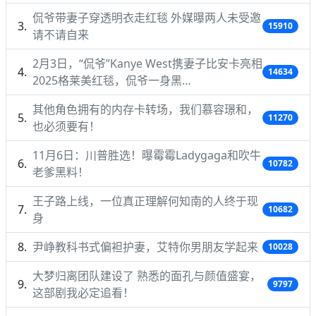
侃爷带妻子穿透明衣走红毯 外媒曝两人未受邀
15910
请不请自来
2月3日，“侃爷”Kanye West携妻子比安卡亮相
14634
2025格莱美红毯，侃爷一身黑…
其他角色拥有的内存卡转场，我们慕容璟和，
11270
也必须要有！
11月6日：川普胜选！曝霉霉Ladygaga和吹牛
10782
老爹黑料！
王子路上线，一位真正理解何知南的人终于现
10682
身
尹峥教科书式偏袒护妻，艾特你男朋友学起来
10028
大梦归离团队建设了 熟悉的面孔与颜值盛宴，
9797
这部剧我必定追看！