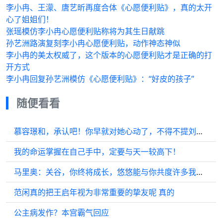
李小冉、王濛、唐艺昕再度合体《心愿便利贴》，真的太开
心了姐姐们！
张瑶模仿李小冉心愿便利贴称将为其生日献跳
孙艺洲路演复刻李小冉心愿便利贴，动作神态神似
李小冉的美太权威了，这个版本的心愿便利贴才是正确的打
开方式
李小冉回复孙艺洲模仿《心愿便利贴》：“好皮的孩子”
随便看看
慕容璟和，承认吧！你早就对她心动了，不得不提刘学义身上的苏感真是绝了
我的命运掌握在自己手中，定要与天一较高下！
马里奥：关谷，你终将成长，悠悠能与你共度许多我无法参与的时光…
范闲真的把王启年视为非常重要的挚友呢 真的
公主病发作？本宫霸气回应