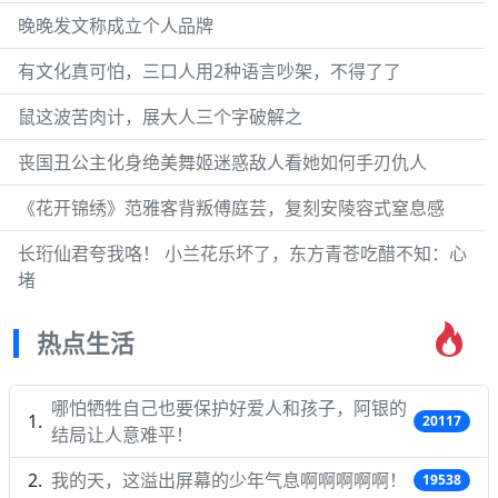
晚晚发文称成立个人品牌
有文化真可怕，三口人用2种语言吵架，不得了了
鼠这波苦肉计，展大人三个字破解之
丧国丑公主化身绝美舞姬迷惑敌人看她如何手刃仇人
《花开锦绣》范雅客背叛傅庭芸，复刻安陵容式窒息感
长珩仙君夸我咯！ 小兰花乐坏了，东方青苍吃醋不知：心
堵
热点生活
哪怕牺牲自己也要保护好爱人和孩子，阿银的
20117
结局让人意难平！
我的天，这溢出屏幕的少年气息啊啊啊啊啊！
19538