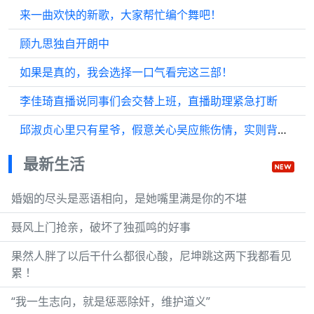
来一曲欢快的新歌，大家帮忙编个舞吧！
顾九思独自开朗中
如果是真的，我会选择一口气看完这三部！
李佳琦直播说同事们会交替上班，直播助理紧急打断
邱淑贞心里只有星爷，假意关心吴应熊伤情，实则背后藏刀
最新生活
婚姻的尽头是恶语相向，是她嘴里满是你的不堪
聂风上门抢亲，破坏了独孤鸣的好事
果然人胖了以后干什么都很心酸，尼坤跳这两下我都看见
累 ！
“我一生志向，就是惩恶除奸，维护道义”