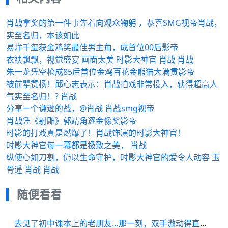
肖战拿奖的第一件事先着向观众鞠躬 ​，恭喜SMG视帝肖战，
实至名归，本该如此
易烊千玺获金鸡奖最佳男主角，成首位00后影帝
衣袂飘飘，视觉盛宴 画面太美 时影大神官 肖战 肖战
朱一龙凭空枪成85后首位金鸡百花金熊猫大满贯影帝
被前辈赞扬！邱心志表示：肖战拍戏非常投入，获得超高人
气实至名归！? 肖战
分享一个谦逊的战，@肖战 肖战smg视帝
肖战凭《射雕》郭靖角逐金像奖影帝
时影的打戏真是燃爆了！肖战饰演的时影大神官！
时影大神官每一幕都是极致之美， 肖战
纵使心如刀割，仍以生命守护，时影大神官的爱令人动容 玉
骨遥 肖战 肖战
随便看看
去见了初中课本上的老朋友…那一刻，双手激动得直发抖…刘洲成