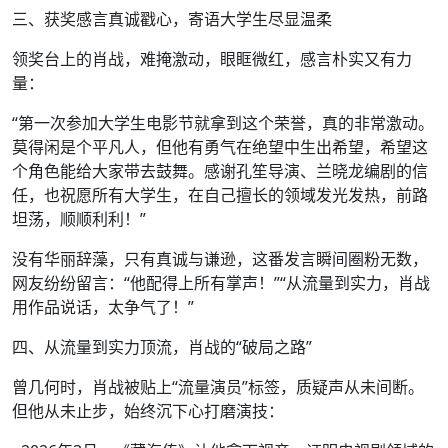
三、获奖感言真诚戳心，寄语大学生尽显温柔
领奖台上的肖战，难掩激动，眼眶微红，感言朴实又有力
量：
“第一次参加大学生电影节就拿到这个荣誉，真的非常激动。
莫得闲是个平凡人，但他有勇气在绝望中生出希望，希望这
个角色能给大家带去鼓舞。感谢孔笙导演、兰晓龙编剧的信
任，也祝愿所有大学生，在自己擅长的领域发光发热，前路
坦荡，顺顺利利！”
没有华丽辞藻，只有真诚与谦逊，这番发言瞬间圈粉无数，
网友纷纷留言：“他配得上所有掌声！”“从流量到实力，肖战
用作品说话，太争气了！”
四、从流量到实力顶流，肖战的“破局之路”
曾几何时，肖战被贴上“流量演员”标签，质疑声从未间断。
但他从未止步，始终沉下心打磨演技：