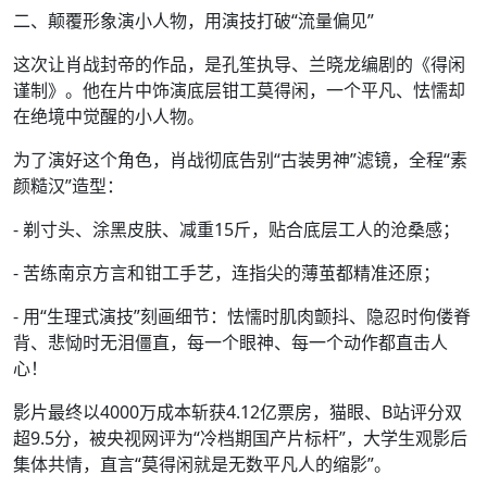
二、颠覆形象演小人物，用演技打破“流量偏见”
这次让肖战封帝的作品，是孔笙执导、兰晓龙编剧的《得闲
谨制》。他在片中饰演底层钳工莫得闲，一个平凡、怯懦却
在绝境中觉醒的小人物。
为了演好这个角色，肖战彻底告别“古装男神”滤镜，全程“素
颜糙汉”造型：
- 剃寸头、涂黑皮肤、减重15斤，贴合底层工人的沧桑感；
- 苦练南京方言和钳工手艺，连指尖的薄茧都精准还原；
- 用“生理式演技”刻画细节：怯懦时肌肉颤抖、隐忍时佝偻脊
背、悲恸时无泪僵直，每一个眼神、每一个动作都直击人
心！
影片最终以4000万成本斩获4.12亿票房，猫眼、B站评分双
超9.5分，被央视网评为“冷档期国产片标杆”，大学生观影后
集体共情，直言“莫得闲就是无数平凡人的缩影”。