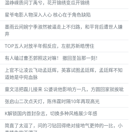
温峥嵘质问丁禹兮，花开锦绣变瓜开锦绣
星爷电影人物深入人心 核心在于角色缺陷
墨雨云间婉宁季淑然被逼走上不归路，和平背后遭世人嫌
弃
TOP五人对放半年假反应，左航苏新皓愣住
有人磕过曹丕郭照这对嘛！ 撤回圣旨那一刻！
上官不让凌云飞动孟廷辉，英寡试图孟廷辉，孟廷辉不知
道她是中宛血脉
童文洁把磊儿接来 公婆说他影响方一凡，方圆回家就挨呲
张启山二次点天灯，陈伟霆时隔10年再现高光
K解锁国内首封杂志，切换多种风格展少年感
简直了太逗了，问的刁钻回得绝对接地气更帅的一比，小