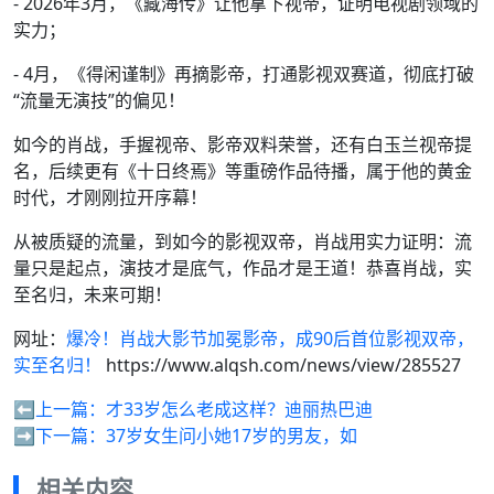
- 2026年3月，《藏海传》让他拿下视帝，证明电视剧领域的
实力；
- 4月，《得闲谨制》再摘影帝，打通影视双赛道，彻底打破
“流量无演技”的偏见！
如今的肖战，手握视帝、影帝双料荣誉，还有白玉兰视帝提
名，后续更有《十日终焉》等重磅作品待播，属于他的黄金
时代，才刚刚拉开序幕！
从被质疑的流量，到如今的影视双帝，肖战用实力证明：流
量只是起点，演技才是底气，作品才是王道！恭喜肖战，实
至名归，未来可期！
网址：
爆冷！肖战大影节加冕影帝，成90后首位影视双帝，
实至名归！
https://www.alqsh.com/news/view/285527
⬅️上一篇：
才33岁怎么老成这样？迪丽热巴迪
➡️下一篇：
37岁女生问小她17岁的男友，如
相关内容