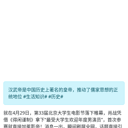
汉武帝是中国历史上著名的皇帝，推动了儒家思想的正
统地位 #生活知识# #历史#
就在4月29日，第33届北京大学生电影节落下帷幕，肖战凭
借《得闲谨制》拿下“最受大学生欢迎年度男演员”，首次参
赛就直接加冕影帝！消息一出，瞬间刷屏全网，话题直接引