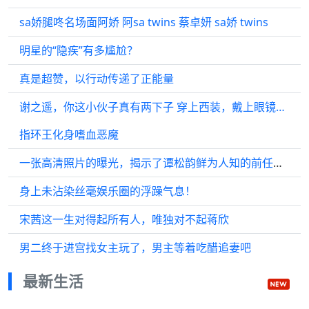
sa娇腿咚名场面阿娇 阿sa twins 蔡卓妍 sa娇 twins
明星的“隐疾”有多尴尬？
真是超赞，以行动传递了正能量
谢之遥，你这小伙子真有两下子 穿上西装，戴上眼镜…
指环王化身嗜血恶魔
一张高清照片的曝光，揭示了谭松韵鲜为人知的前任，原来她曾对他深情十年
身上未沾染丝毫娱乐圈的浮躁气息！
宋茜这一生对得起所有人，唯独对不起蒋欣
男二终于进宫找女主玩了，男主等着吃醋追妻吧
最新生活