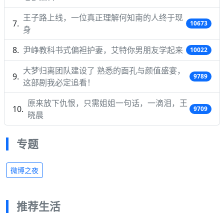
王子路上线，一位真正理解何知南的人终于现
10673
身
尹峥教科书式偏袒护妻，艾特你男朋友学起来
10022
大梦归离团队建设了 熟悉的面孔与颜值盛宴，
9789
这部剧我必定追看！
原来放下仇恨，只需姐姐一句话，一滴泪，王
9709
晓晨
专题
微博之夜
推荐生活