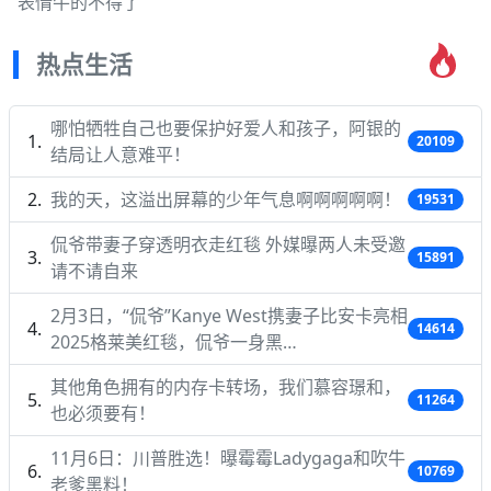
表情牛的不得了
热点生活
哪怕牺牲自己也要保护好爱人和孩子，阿银的
20109
结局让人意难平！
我的天，这溢出屏幕的少年气息啊啊啊啊啊！
19531
侃爷带妻子穿透明衣走红毯 外媒曝两人未受邀
15891
请不请自来
2月3日，“侃爷”Kanye West携妻子比安卡亮相
14614
2025格莱美红毯，侃爷一身黑…
其他角色拥有的内存卡转场，我们慕容璟和，
11264
也必须要有！
11月6日：川普胜选！曝霉霉Ladygaga和吹牛
10769
老爹黑料！