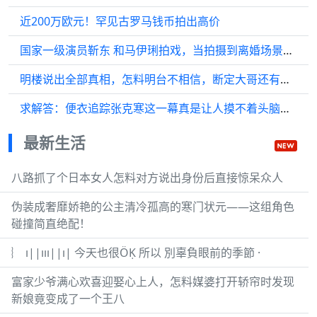
近200万欧元！罕见古罗马钱币拍出高价
国家一级演员靳东 和马伊琍拍戏，当拍摄到离婚场景时，马伊琍太过投入…
明楼说出全部真相，怎料明台不相信，断定大哥还有个身份
求解答：便衣追踪张克寒这一幕真是让人摸不着头脑！我是刑警围堵罪犯惊险度
最新生活
八路抓了个日本女人怎料对方说出身份后直接惊呆众人
伪装成奢靡娇艳的公主清冷孤高的寒门状元——这组角色
碰撞简直绝配！
︴ ı||ııı||ı| 今天也很ÖḲ 所以 別辜負眼前的季節 ·
富家少爷满心欢喜迎娶心上人，怎料媒婆打开轿帘时发现
新娘竟变成了一个王八