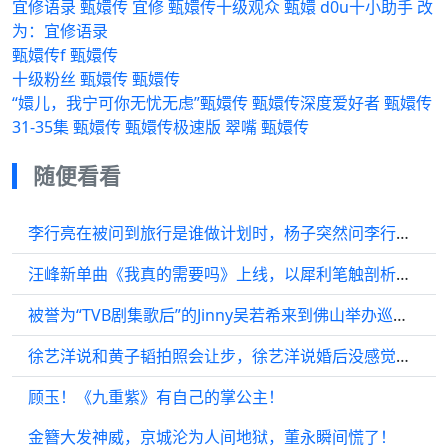
宜修语录 甄嬛传 宜修 甄嬛传十级观众 甄嬛 d0u十小助手 改
为：宜修语录
甄嬛传f 甄嬛传
十级粉丝 甄嬛传 甄嬛传
“嬛儿，我宁可你无忧无虑”甄嬛传 甄嬛传深度爱好者 甄嬛传
31-35集 甄嬛传 甄嬛传极速版 翠嘴 甄嬛传
随便看看
李行亮在被问到旅行是谁做计划时，杨子突然问李行亮你结婚了…
汪峰新单曲《我真的需要吗》上线，以犀利笔触剖析当下，引发深思
被誉为“TVB剧集歌后”的Jinny吴若希来到佛山举办巡回音乐会…
徐艺洋说和黄子韬拍照会让步，徐艺洋说婚后没感觉太多变化
顾玉！《九重紫》有自己的掌公主！
金簪大发神威，京城沦为人间地狱，董永瞬间慌了！