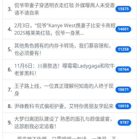
侃爷带妻子穿透明衣走红毯 外媒曝两人未受邀
15875
请不请自来
2月3日，“侃爷”Kanye West携妻子比安卡亮相
14601
2025格莱美红毯，侃爷一身黑…
其他角色拥有的内存卡转场，我们慕容璟和，
11258
也必须要有！
11月6日：川普胜选！曝霉霉Ladygaga和吹牛
10764
老爹黑料！
王子路上线，一位真正理解何知南的人终于现
10671
身
尹峥教科书式偏袒护妻，艾特你男朋友学起来
10018
大梦归离团队建设了 熟悉的面孔与颜值盛宴，
9787
这部剧我必定追看！
原来放下仇恨，只需姐姐一句话，一滴泪，王