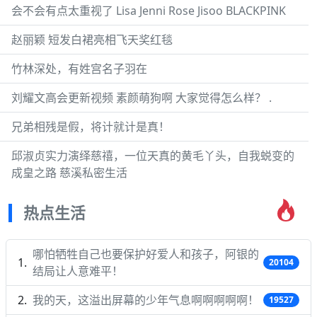
会不会有点太重视了 Lisa Jenni Rose Jisoo BLACKPINK
赵丽颖 短发白裙亮相飞天奖红毯
竹林深处，有姓宫名子羽在
刘耀文高会更新视频 素颜萌狗啊 大家觉得怎么样？ .
兄弟相残是假，将计就计是真！
邱淑贞实力演绎慈禧，一位天真的黄毛丫头，自我蜕变的
成皇之路 慈溪私密生活
热点生活
哪怕牺牲自己也要保护好爱人和孩子，阿银的
20104
结局让人意难平！
我的天，这溢出屏幕的少年气息啊啊啊啊啊！
19527