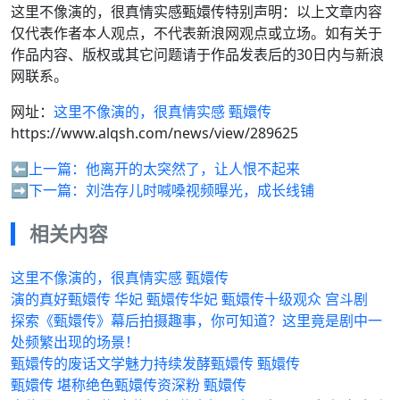
这里不像演的，很真情实感甄嬛传特别声明：以上文章内容
仅代表作者本人观点，不代表新浪网观点或立场。如有关于
作品内容、版权或其它问题请于作品发表后的30日内与新浪
网联系。
网址：
这里不像演的，很真情实感 甄嬛传
https://www.alqsh.com/news/view/289625
⬅️上一篇：
他离开的太突然了，让人恨不起来
➡️下一篇：
刘浩存儿时喊嗓视频曝光，成长线铺
相关内容
这里不像演的，很真情实感 甄嬛传
演的真好甄嬛传 华妃 甄嬛传华妃 甄嬛传十级观众 宫斗剧
探索《甄嬛传》幕后拍摄趣事，你可知道？这里竟是剧中一
处频繁出现的场景！
甄嬛传的废话文学魅力持续发酵甄嬛传 甄嬛传
甄嬛传 堪称绝色甄嬛传资深粉 甄嬛传