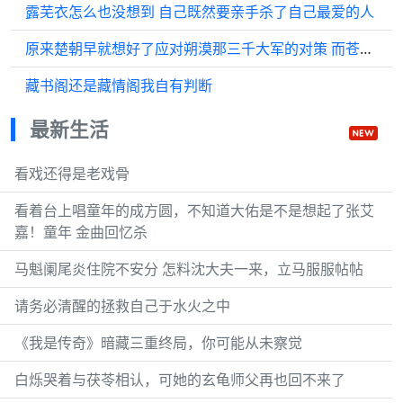
露芜衣怎么也没想到 自己既然要亲手杀了自己最爱的人
原来楚朝早就想好了应对朔漠那三千大军的对策 而苍木寨只八百人，陈都灵
藏书阁还是藏情阁我自有判断
最新生活
看戏还得是老戏骨
看着台上唱童年的成方圆，不知道大佑是不是想起了张艾
嘉！童年 金曲回忆杀
马魁阑尾炎住院不安分 怎料沈大夫一来，立马服服帖帖
请务必清醒的拯救自己于水火之中
《我是传奇》暗藏三重终局，你可能从未察觉
白烁哭着与茯苓相认，可她的玄龟师父再也回不来了