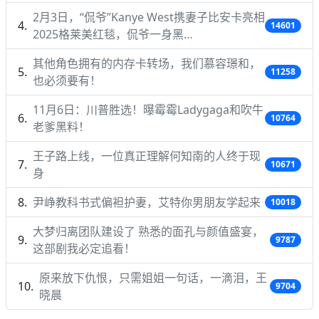
2月3日，“侃爷”Kanye West携妻子比安卡亮相
14601
2025格莱美红毯，侃爷一身黑…
其他角色拥有的内存卡转场，我们慕容璟和，
11258
也必须要有！
11月6日：川普胜选！曝霉霉Ladygaga和吹牛
10764
老爹黑料！
王子路上线，一位真正理解何知南的人终于现
10671
身
尹峥教科书式偏袒护妻，艾特你男朋友学起来
10018
大梦归离团队建设了 熟悉的面孔与颜值盛宴，
9787
这部剧我必定追看！
原来放下仇恨，只需姐姐一句话，一滴泪，王
9704
晓晨