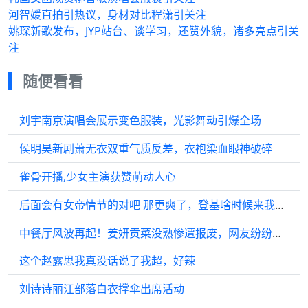
河智媛直拍引热议，身材对比程潇引关注
姚琛新歌发布，JYP站台、谈学习，还赞外貌，诸多亮点引关
注
随便看看
刘宇南京演唱会展示变色服装，光影舞动引爆全场
侯明昊新剧萧无衣双重气质反差，衣袍染血眼神破碎
雀骨开播,少女主演获赞萌动人心
后面会有女帝情节的对吧 那更爽了，登基啥时候来我就问，最想看这段了
中餐厅风波再起！姜妍贡菜没熟惨遭报废，网友纷纷把矛头指向张雅琪
这个赵露思我真没话说了我超，好辣
刘诗诗丽江部落白衣撑伞出席活动