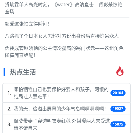
贺峻霖单人高光时刻，《water》高清直击！背影杀惊艳
全场
超爱这张拍立得瞬间！
八路抓了个日本女人怎料对方说出身份后直接惊呆众人
伪装成奢靡娇艳的公主清冷孤高的寒门状元——这组角色
碰撞简直绝配！
热点生活
哪怕牺牲自己也要保护好爱人和孩子，阿银的
20104
结局让人意难平！
我的天，这溢出屏幕的少年气息啊啊啊啊啊！
19527
侃爷带妻子穿透明衣走红毯 外媒曝两人未受邀
15875
请不请自来