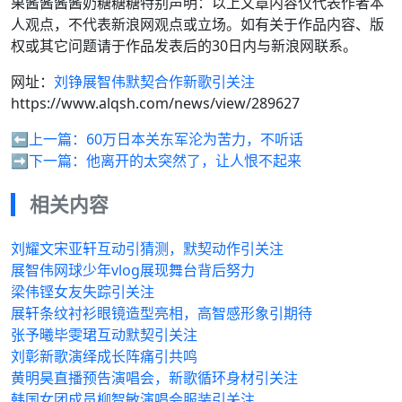
果酱酱酱酱奶糖糖糖特别声明：以上文章内容仅代表作者本
人观点，不代表新浪网观点或立场。如有关于作品内容、版
权或其它问题请于作品发表后的30日内与新浪网联系。
网址：
刘铮展智伟默契合作新歌引关注
https://www.alqsh.com/news/view/289627
⬅️上一篇：
60万日本关东军沦为苦力，不听话
➡️下一篇：
他离开的太突然了，让人恨不起来
相关内容
刘耀文宋亚轩互动引猜测，默契动作引关注
展智伟网球少年vlog展现舞台背后努力
梁伟铿女友失踪引关注
展轩条纹衬衫眼镜造型亮相，高智感形象引期待
张予曦毕雯珺互动默契引关注
刘彰新歌演绎成长阵痛引共鸣
黄明昊直播预告演唱会，新歌循环身材引关注
韩国女团成员柳智敏演唱会服装引关注