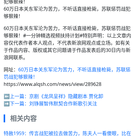
60万日本关东军沦为苦力，不听话直接枪毙，苏联惩罚战犯
够狠辣！
60万日本关东军沦为苦力，不听话直接枪毙，苏联惩罚战犯
够狠辣！#一分钟精选视频扶持计划#特别声明：以上文章内
容仅代表作者本人观点，不代表新浪网观点或立场。如有关
于作品内容、版权或其它问题请于作品发表后的30日内与新
浪网联系。
网址：
60万日本关东军沦为苦力，不听话直接枪毙，苏联惩
罚战犯够狠辣！
https://www.alqsh.com/news/view/289628
⬅️上一篇：
京剧《龙凤呈祥》隐藏剧本 贾化卸
➡️下一篇：
刘铮展智伟默契合作新歌引关注
相关内容
特赦1959：传言战犯被拉去做苦力，陈夫人一看傻眼，比在