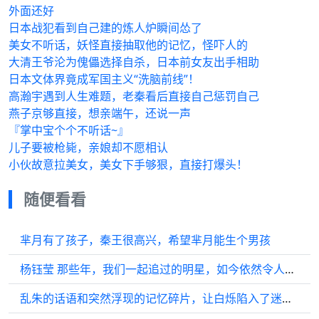
外面还好
日本战犯看到自己建的炼人炉瞬间怂了
美女不听话，妖怪直接抽取他的记忆，怪吓人的
大清王爷沦为傀儡选择自杀，日本前女友出手相助
日本文体界竟成军国主义“洗脑前线”！
高瀚宇遇到人生难题，老秦看后直接自己惩罚自己
燕子京够直接，想亲端午，还说一声
『掌中宝个个不听话~』
儿子要被枪毙，亲娘却不愿相认
小伙故意拉美女，美女下手够狠，直接打爆头！
随便看看
芈月有了孩子，秦王很高兴，希望芈月能生个男孩
杨钰莹 那些年，我们一起追过的明星，如今依然令人怀念
乱朱的话语和突然浮现的记忆碎片，让白烁陷入了迷茫... 刘令姿