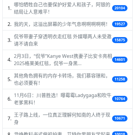
哪怕牺牲自己也要保护好爱人和孩子，阿银的
20104
结局让人意难平！
我的天，这溢出屏幕的少年气息啊啊啊啊啊！
19527
侃爷带妻子穿透明衣走红毯 外媒曝两人未受邀
15875
请不请自来
2月3日，“侃爷”Kanye West携妻子比安卡亮相
14601
2025格莱美红毯，侃爷一身黑…
其他角色拥有的内存卡转场，我们慕容璟和，
11258
也必须要有！
11月6日：川普胜选！曝霉霉Ladygaga和吹牛
10764
老爹黑料！
王子路上线，一位真正理解何知南的人终于现
10671
身
尹峥教科书式偏袒护妻，艾特你男朋友学起来
10018