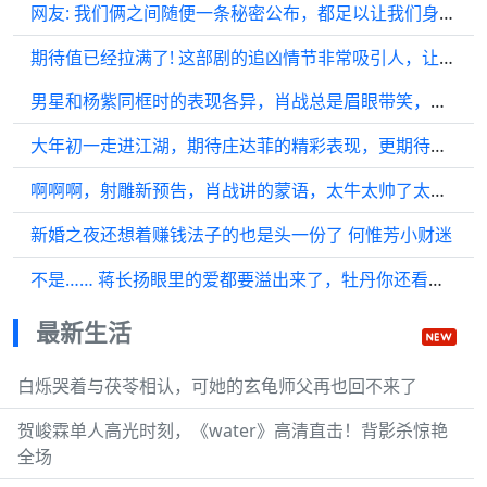
网友: 我们俩之间随便一条秘密公布，都足以让我们身败名裂…
期待值已经拉满了! 这部剧的追凶情节非常吸引人，让人迫不及待想看更多
男星和杨紫同框时的表现各异，肖战总是眉眼带笑，而李现则显得格外特别
大年初一走进江湖，期待庄达菲的精彩表现，更期待她饰演的黄蓉
啊啊啊，射雕新预告，肖战讲的蒙语，太牛太帅了太酷了
新婚之夜还想着赚钱法子的也是头一份了 何惟芳小财迷
不是…… 蒋长扬眼里的爱都要溢出来了，牡丹你还看不出来！
最新生活
白烁哭着与茯苓相认，可她的玄龟师父再也回不来了
贺峻霖单人高光时刻，《water》高清直击！背影杀惊艳
全场