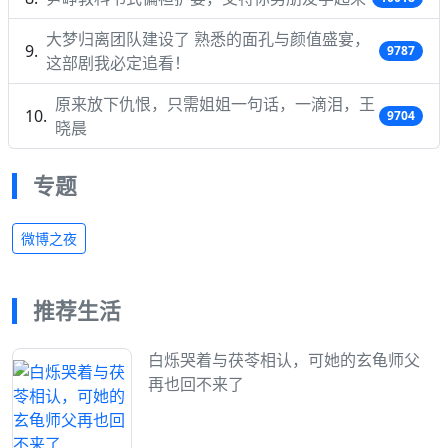
大梦归离团队建设了 熟悉的面孔与颜值盛宴，
9787
这部剧我必定追看！
原来放下仇恨，只需姐姐一句话，一滴泪，王
9704
晓晨
专题
微博之夜
推荐生活
白烁哭着与茯苓相认，可她的玄龟师父
再也回不来了