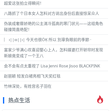
超爱这张拍立得瞬间！
八路抓了个日本女人怎料对方说出身份后直接惊呆众人
伪装成奢靡娇艳的公主清冷孤高的寒门状元——这组角色
碰撞简直绝配！
︴ ı||ııı||ı| 今天也很ÖḲ 所以 別辜負眼前的季節 ·
富家少爷满心欢喜迎娶心上人，怎料媒婆打开轿帘时发现
新娘竟变成了一个王八
会不会有点太重视了 Lisa Jenni Rose Jisoo BLACKPINK
赵丽颖 短发白裙亮相飞天奖红毯
竹林深处，有姓宫名子羽在
热点生活