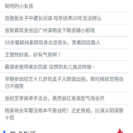
聪明的小女孩
双胞胎女子中藏女间谍 母亲抚养20年无法辨认
张智霖现身张远广州演唱会下跪求婚小剧场
55岁瞿颖纯素颜现身北京街头，笑着回应路人
王楚然好高，好有气质啊 ！
霸道老爸带美女回家 没想到女儿竟这样做···
早期参加综艺十几岁的孟子义颜值出挑，那时候就觉得自
己不搞笑
张柏芝李昊牵手走台，黑西装红发造型气场全开
杨家将全军覆没根本不是战死！正史真相，比演义阴谋狠
十倍