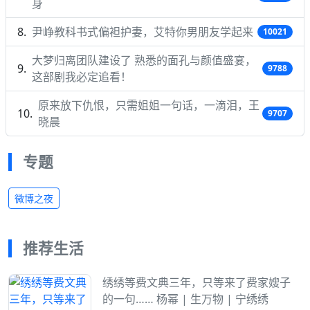
身
尹峥教科书式偏袒护妻，艾特你男朋友学起来
10021
大梦归离团队建设了 熟悉的面孔与颜值盛宴，
9788
这部剧我必定追看！
原来放下仇恨，只需姐姐一句话，一滴泪，王
9707
晓晨
专题
微博之夜
推荐生活
绣绣等费文典三年，只等来了费家嫂子
的一句…… 杨幂 | 生万物 | 宁绣绣