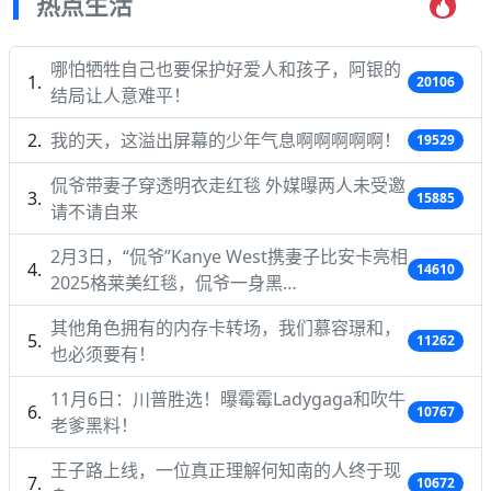
热点生活
哪怕牺牲自己也要保护好爱人和孩子，阿银的
20106
结局让人意难平！
我的天，这溢出屏幕的少年气息啊啊啊啊啊！
19529
侃爷带妻子穿透明衣走红毯 外媒曝两人未受邀
15885
请不请自来
2月3日，“侃爷”Kanye West携妻子比安卡亮相
14610
2025格莱美红毯，侃爷一身黑…
其他角色拥有的内存卡转场，我们慕容璟和，
11262
也必须要有！
11月6日：川普胜选！曝霉霉Ladygaga和吹牛
10767
老爹黑料！
王子路上线，一位真正理解何知南的人终于现
10672