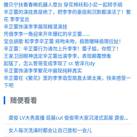
撒贝宁扶着春晚机器人登台 穿花棉袄和小尼一起转手绢
辛芷蕾的演技真是绝了，把李李的委屈和沉默都演活了！繁
花 李李宝总
辛芷蕾饰演李李展现精湛演技
凭借李李一角迎来开年爆红的辛芷蕾……
宝总胡歌 和李李辛芷蕾 将吻未吻，极致暧昧极限拉扯！
辛芷蕾：辛芷蕾行为请勿上升李李！蕾子姐，你慌了！
王家卫因眼神选定辛芷蕾出演李李，表现颠覆想象
起猛了，怎么管哥变成李现了 cr. 管泽元dy
辛芷蕾饰演李李繁花中展现纯粹真实
辛芷蕾在《繁花》里的李李造型简直太飒太美，快来感受一
下吧
随便看看
龚俊 LV大秀直播 逛展cut 俊俊带大家沉浸式逛展 龚俊黄色夹克造型星姐微博
女人每次洗澡时都会让自己放松一会儿