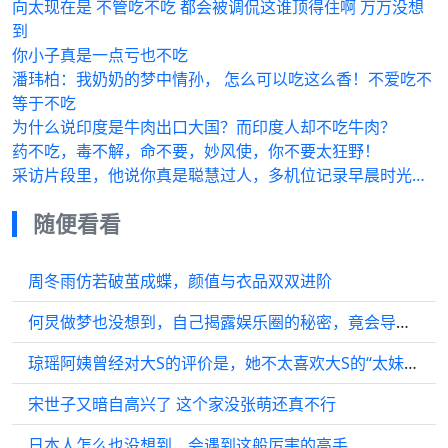
向太现在是 不管吃不吃 都会被调侃这谁顶得住啊 万万没想
到
你小子真是一点亏也不吃
潘玮柏：我奶奶的梦中情孙， 怎么可以吃这么香！不爱吃不
等于不吃
为什么说印度是牛肉出口大国？而印度人却不吃牛肉？
药不吃，毒不解，命不要，妙风使，你不要太狂野！
采访片段里，他说你真是聪慧过人，多机位记录早晨时光…
随便看看
周冬雨仿若破茧成蝶，颜值与衣品双双进阶
何炅做梦也没想到，自己揭露娱乐圈的秘密，竟会导致《快本》停播？
琼瑶阿姨曾经对大S的评价是，她不太喜欢大S的“太妹”风格
宋世子又暗自高兴了 这个家没张萌还真不行
日本人怎么也没想到，会遇到这般厉害的高手