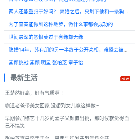
两人还能重归于好吗？ 离婚之后，只剩下他和一条狗相伴
为了查案能做到这种地步，做什么事都会成功的
世间最深的怨恨莫过于有缘却无缘
隐婚14年，苏有朋的另一半终于公开亮相，难怪会被苏有朋吸引…
素颜挑战 素颜 明星 张柏芝 章子怡
最新生活
王楚然好高，好有气质啊 ！
霸道老爸带美女回家 没想到女儿竟这样做···
早期参加综艺十几岁的孟子义颜值出挑，那时候就觉得自
己不搞笑
张柏芝李昊牵手走台，黑西装红发造型气场全开