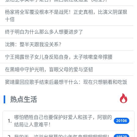
杨家将全军覆没根本不是战死！正史真相，比演义阴谋狠
十倍
终于明白为什么那么多人想要进步了
沈腾：整半天跟我没关系？
宁王揭露世子女儿身反陷自身，太子咳嗽皇帝撑腰
在黑暗中守护光明，盲眼父母的爱与坚韧
窦靖童回应歌手结束后最想干什么：现在只想躺着和吃饭
热点生活
哪怕牺牲自己也要保护好爱人和孩子，阿银的
20106
结局让人意难平！
我的天，这溢出屏幕的少年气息啊啊啊啊啊！
19529