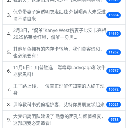
侃爷带妻子穿透明衣走红毯 外媒曝两人未受邀
15884
请不请自来
2月3日，“侃爷”Kanye West携妻子比安卡亮相
14610
2025格莱美红毯，侃爷一身黑…
其他角色拥有的内存卡转场，我们慕容璟和，
11262
也必须要有！
11月6日：川普胜选！曝霉霉Ladygaga和吹牛
10767
老爹黑料！
王子路上线，一位真正理解何知南的人终于现
10672
身
尹峥教科书式偏袒护妻，艾特你男朋友学起来
10021
大梦归离团队建设了 熟悉的面孔与颜值盛宴，
9788
这部剧我必定追看！