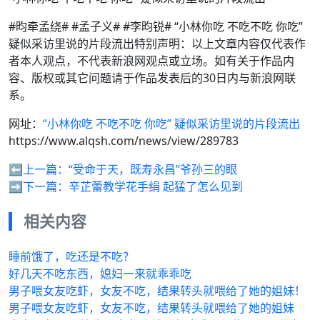
#昀牵孟绕# #孟子义# #李昀锐# “小林你吃 不吃不吃 你吃”
疑似采访里说的片段流出特别声明：以上文章内容仅代表作
者本人观点，不代表新浪网观点或立场。如有关于作品内
容、版权或其它问题请于作品发表后的30日内与新浪网联
系。
网址：
“小林你吃 不吃不吃 你吃” 疑似采访里说的片段流出
https://www.alqsh.com/news/view/289783
⬅️上一篇：
“受命于天，既寿永昌”爷孙三的眼
➡️下一篇：
辛芷蕾教学花手绢 起猛了怎么见到
相关内容
睡前饿了，吃还是不吃？
好几天不吃东西，媳妇一来就乖乖吃
男子喂女友吃虾，女友不吃，结果转头就喂给了她的姐妹！
男子喂女友吃虾，女友不吃，结果转头就喂给了她的姐妹