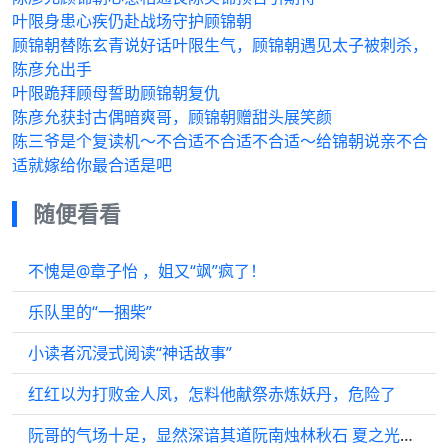
叶限身患心疾仍赴战场守护顾锦朝
顾锦朝替陈玄青说好话叶限生气，顾锦朝遇见太子被刺杀，
陈彦允出手
叶限跪拜顾母誓助顾锦朝复仇
陈彦允获封古偶暗爽哥，顾锦朝赠甜头展笑颜
陈三爷是个复读机～不合适不合适不合适～给锦朝说亲不合
适就嫁给你最合适是吧
随便看看
不愧是@章子怡 ，姐又“飒”疯了！
乐队里的“一捆柴”
小读者沉浸式阅读“神话故事”
红红以为打败金人凤，怎料他献祭赤炼妖丹，危险了
阮哥的气场十足，显然深谙其道阮南烛林秋石 夏之光夏之光