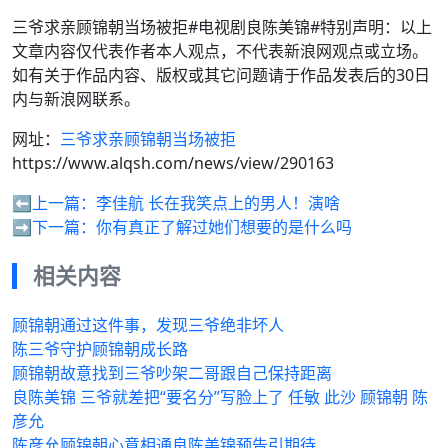
三爷求亲顾锦朝当场被拒#电视剧良陈美锦#特别声明：以上
文章内容仅代表作者本人观点，不代表新浪网观点或立场。
如有关于作品内容、版权或其它问题请于作品发表后的30日
内与新浪网联系。
网址：
三爷求亲顾锦朝当场被拒
https://www.alqsh.com/news/view/290163
⬅️上一篇：
李佳航 长在我笑点上的男人！演啥
➡️下一篇：
你有真正了解过她们想要的是什么吗
相关内容
顾锦朝通过这件事，发现三爷绝非坏人
陈三爷守护顾锦朝成长路
顾锦朝故意找到三爷吵架二哥跟自己保持距离
良陈美锦 三爷就差把“要名分”写脸上了 任敏 此沙 顾锦朝 陈
彦允
陈彦允顾锦朝心意相通良陈美锦预告引期待