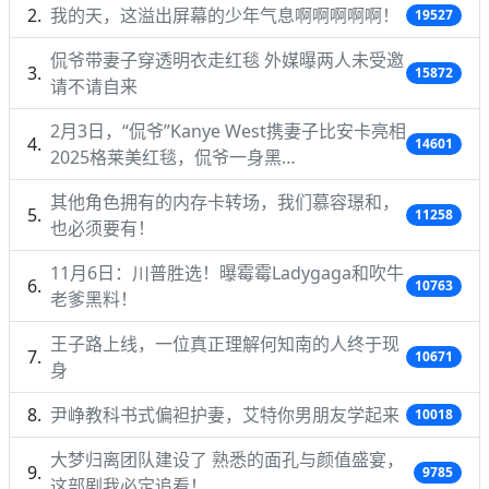
我的天，这溢出屏幕的少年气息啊啊啊啊啊！
19527
侃爷带妻子穿透明衣走红毯 外媒曝两人未受邀
15872
请不请自来
2月3日，“侃爷”Kanye West携妻子比安卡亮相
14601
2025格莱美红毯，侃爷一身黑…
其他角色拥有的内存卡转场，我们慕容璟和，
11258
也必须要有！
11月6日：川普胜选！曝霉霉Ladygaga和吹牛
10763
老爹黑料！
王子路上线，一位真正理解何知南的人终于现
10671
身
尹峥教科书式偏袒护妻，艾特你男朋友学起来
10018
大梦归离团队建设了 熟悉的面孔与颜值盛宴，
9785
这部剧我必定追看！