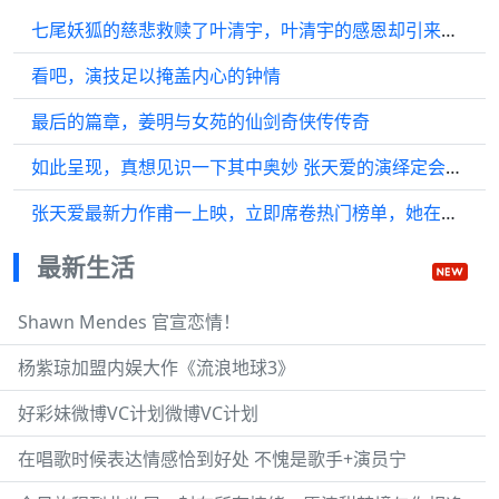
七尾妖狐的慈悲救赎了叶清宇，叶清宇的感恩却引来姐姐叶夕雾的误解
看吧，演技足以掩盖内心的钟情
最后的篇章，姜明与女苑的仙剑奇侠传传奇
如此呈现，真想见识一下其中奥妙 张天爱的演绎定会令人赞叹
张天爱最新力作甫一上映，立即席卷热门榜单，她在剧中目击养父惨遭陈起之手
最新生活
Shawn Mendes 官宣恋情！
杨紫琼加盟内娱大作《流浪地球3》
好彩妹微博VC计划微博VC计划
在唱歌时候表达情感恰到好处 不愧是歌手+演员宁