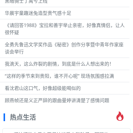
黑暗骑士丁禹兮上线
华晨宇童趣迷兔造型贵气感十足
《请回答1988》宝拉和善宇举止亲密，好像真情侣，让人
很怀疑
全勇先鲁迅文学奖作品《秘密》创作分享暨中青年作家座
谈会举行
我滴天，这么炸裂的剧情，到底是什么人想出来的！
“这样的季节来到贵阳，谁不开心呢” 现场氛围感拉满
看沈君山这口气，好像超级能喝似的
顾燕帧还是义正严辞的跟曲曼婷讲清楚了感情问题
热点生活