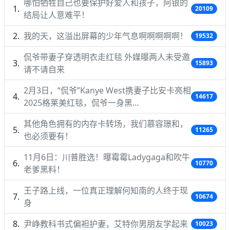
哪怕牺牲自己也要保护好爱人和孩子，阿银的
20109
结局让人意难平！
我的天，这溢出屏幕的少年气息啊啊啊啊啊！
19532
侃爷带妻子穿透明衣走红毯 外媒曝两人未受邀
15893
请不请自来
2月3日，“侃爷”Kanye West携妻子比安卡亮相
14617
2025格莱美红毯，侃爷一身黑…
其他角色拥有的内存卡转场，我们慕容璟和，
11265
也必须要有！
11月6日：川普胜选！曝霉霉Ladygaga和吹牛
10770
老爹黑料！
王子路上线，一位真正理解何知南的人终于现
10674
身
尹峥教科书式偏袒护妻，艾特你男朋友学起来
10023