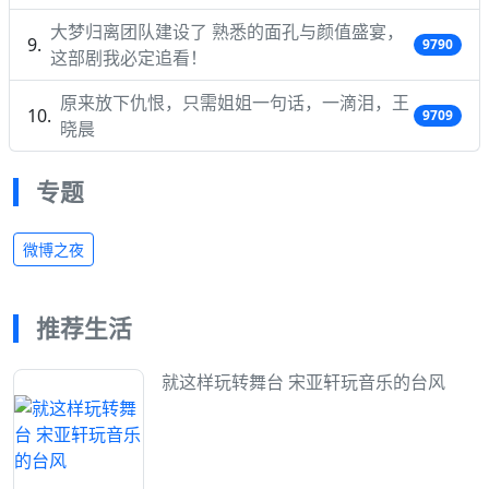
大梦归离团队建设了 熟悉的面孔与颜值盛宴，
9790
这部剧我必定追看！
原来放下仇恨，只需姐姐一句话，一滴泪，王
9709
晓晨
专题
微博之夜
推荐生活
就这样玩转舞台 宋亚轩玩音乐的台风