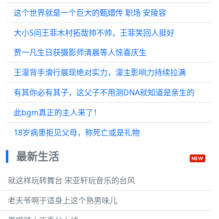
这个世界就是一个巨大的甄嬛传 职场 安陵容
大小S问王菲木村拓哉帅不帅，王菲笑回人挺好
贾一凡生日获摄影师清晨等人惊喜庆生
王濛背手滑行展现绝对实力，濛主影响力持续拉满
有其你必有其子，这父子不用测DNA就知道是亲生的
此bgm真正的主人来了！
18岁病患拒见父母，称死亡或是礼物
最新生活
就这样玩转舞台 宋亚轩玩音乐的台风
老天爷啊于适身上这个熟男味儿