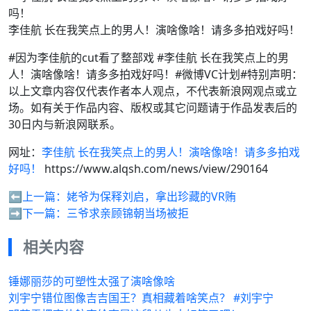
李佳航 长在我笑点上的男人！演啥像啥！请多多拍戏好吗！
#因为李佳航的cut看了整部戏 #李佳航 长在我笑点上的男
人！演啥像啥！请多多拍戏好吗！#微博VC计划#特别声明：
以上文章内容仅代表作者本人观点，不代表新浪网观点或立
场。如有关于作品内容、版权或其它问题请于作品发表后的
30日内与新浪网联系。
网址：
李佳航 长在我笑点上的男人！演啥像啥！请多多拍戏
好吗！
https://www.alqsh.com/news/view/290164
⬅️上一篇：
姥爷为保释刘启，拿出珍藏的VR贿
➡️下一篇：
三爷求亲顾锦朝当场被拒
相关内容
锤娜丽莎的可塑性太强了演啥像啥
刘宇宁错位图像吉吉国王？真相藏着啥笑点？ #刘宇宁