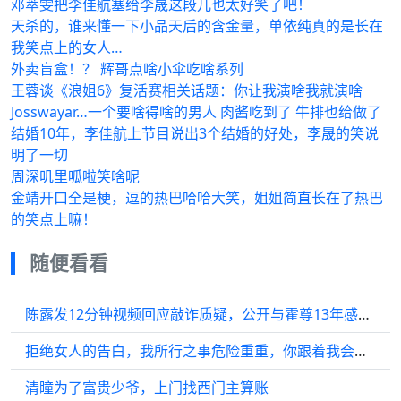
邓萃雯把李佳航塞给李晟这段儿也太好笑了吧！
天杀的，谁来懂一下小品天后的含金量，单依纯真的是长在
我笑点上的女人…
外卖盲盒！？ 辉哥点啥小伞吃啥系列
王蓉谈《浪姐6》复活赛相关话题：你让我演啥我就演啥
Josswayar…一个要啥得啥的男人 肉酱吃到了 牛排也给做了
结婚10年，李佳航上节目说出3个结婚的好处，李晟的笑说
明了一切
周深叽里呱啦笑啥呢
金靖开口全是梗，逗的热巴哈哈大笑，姐姐简直长在了热巴
的笑点上嘛！
随便看看
陈露发12分钟视频回应敲诈质疑，公开与霍尊13年感情细节
拒绝女人的告白，我所行之事危险重重，你跟着我会死的
清瞳为了富贵少爷，上门找西门主算账