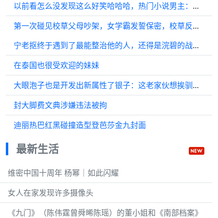
以前看怎么没发现这么好笑哈哈哈，热门小说男主：庞太师 ◎少年包青天
第一次碰见校草父母吵架，女学霸发誓保密，校草反应亮了
宁老抠终于遇到了最能整治他的人，还得是浣碧的战斗力，强的没边儿了
在泰国也很受欢迎的妹妹
大眼泡子也是开发出新属性了银子：这老家伙想挨驯也不分场合！
封大脚费文典涉嫌违法被拘
迪丽热巴红黑碰撞造型登芭莎金九封面
最新生活
维密中国十周年 杨幂｜如此闪耀
女人在家发现许多摄像头
《九门》（陈伟霆曾舜晞陈瑶）的董小姐和《南部档案》