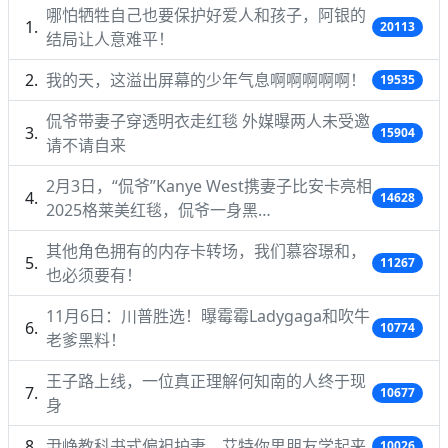
哪怕牺牲自己也要保护好爱人和孩子，阿银的
20113
结局让人意难平！
我的天，这溢出屏幕的少年气息啊啊啊啊啊！
19535
侃爷带妻子穿透明衣走红毯 外媒曝两人未受邀
15904
请不请自来
2月3日，“侃爷”Kanye West携妻子比安卡亮相
14628
2025格莱美红毯，侃爷一身黑…
其他角色拥有的内存卡转场，我们慕容璟和，
11267
也必须要有！
11月6日：川普胜选！曝霉霉Ladygaga和吹牛
10774
老爹黑料！
王子路上线，一位真正理解何知南的人终于现
10677
身
尹峥教科书式偏袒护妻，艾特你男朋友学起来
10026