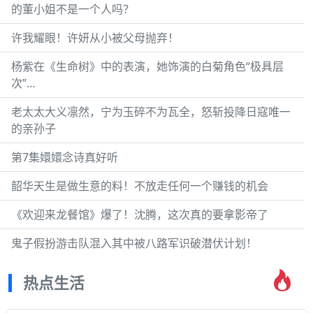
的董小姐不是一个人吗？
许我耀眼！许妍从小被父母抛弃！
杨紫在《生命树》中的表演，她饰演的白菊角色“极具层
次”…
老太太大义凛然，宁为玉碎不为瓦全，怒斩投降日寇唯一
的亲孙子
第7集嬛嬛念诗真好听
韶华天生是做生意的料！不放走任何一个赚钱的机会
《欢迎来龙餐馆》爆了！沈腾，这次真的要拿影帝了
鬼子假扮游击队混入其中被八路军识破潜伏计划！
热点生活