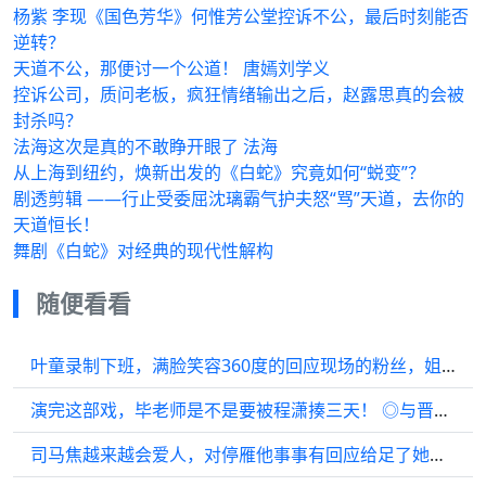
杨紫 李现《国色芳华》何惟芳公堂控诉不公，最后时刻能否
逆转？
天道不公，那便讨一个公道！ 唐嫣刘学义
控诉公司，质问老板，疯狂情绪输出之后，赵露思真的会被
封杀吗？
法海这次是真的不敢睁开眼了 法海
从上海到纽约，焕新出发的《白蛇》究竟如何“蜕变”？
剧透剪辑 ——行止受委屈沈璃霸气护夫怒“骂”天道，去你的
天道恒长！
舞剧《白蛇》对经典的现代性解构
随便看看
叶童录制下班，满脸笑容360度的回应现场的粉丝，姐姐的状态真的是太好了
演完这部戏，毕老师是不是要被程潇揍三天！ ◎与晋长安
司马焦越来越会爱人，对停雁他事事有回应给足了她安全感