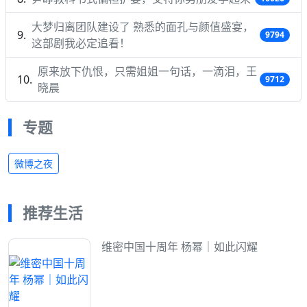
大梦归离团队建设了 熟悉的面孔与颜值盛宴，
9794
这部剧我必定追看！
原来放下仇恨，只需姐姐一句话，一滴泪，王
9712
晓晨
专题
微博之夜
推荐生活
维密中国十周年 杨幂｜如此闪耀