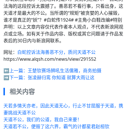
法海的这段控诉太震撼了。善恶若不看行事，只看出身，这
天道才是最大的不公。当所谓的“规矩”被贪婪的人心摧毁，
谁才是真正的“妖”？#白蛇传1924# #主角小白鞋改编#特别
声明：以上文章内容仅代表作者本人观点，不代表新浪网观
点或立场。如有关于作品内容、版权或其它问题请于作品发
表后的30日内与新浪网联系。
网址：
白蛇控诉法海善恶不分，质问天道不公
https://www.alqsh.com/news/view/291552
⬅️上一篇：
王楚钦赛场狮吼生活儒雅，商务拍摄
➡️下一篇：
张凌赫归鸾 你知道 就算大雨让这
相关内容
天若多情天亦老，因此天道无心，行止不甘屈服于天道，携
妻挑战天道不公
天道不公，我们的公道，我自己来要！
天道若不公，便毁了这六界，霸气的计都星君赵桓钦