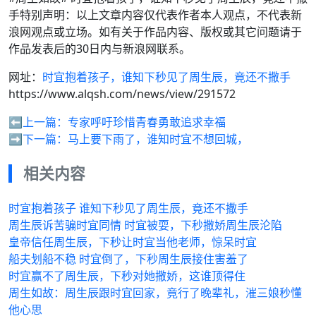
手特别声明：以上文章内容仅代表作者本人观点，不代表新
浪网观点或立场。如有关于作品内容、版权或其它问题请于
作品发表后的30日内与新浪网联系。
网址：
时宜抱着孩子，谁知下秒见了周生辰，竟还不撒手
https://www.alqsh.com/news/view/291572
⬅️上一篇：
专家呼吁珍惜青春勇敢追求幸福
➡️下一篇：
马上要下雨了，谁知时宜不想回城，
相关内容
时宜抱着孩子 谁知下秒见了周生辰，竟还不撒手
周生辰诉苦骗时宜同情 时宜被耍，下秒撒娇周生辰沦陷
皇帝信任周生辰，下秒让时宜当他老师，惊呆时宜
船夫划船不稳 时宜倒了，下秒周生辰接住害羞了
时宜赢不了周生辰，下秒对她撒娇，这谁顶得住
周生如故：周生辰跟时宜回家，竟行了晚辈礼，漼三娘秒懂
他心思