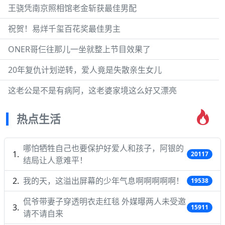
王骁凭南京照相馆老金斩获最佳男配
祝贺！易烊千玺百花奖最佳男主
ONER哥仨往那儿一坐就整上节目效果了
20年复仇计划逆转，爱人竟是失散亲生女儿
这老公是不是有病阿，这老婆家境这么好又漂亮
热点生活
哪怕牺牲自己也要保护好爱人和孩子，阿银的
20117
结局让人意难平！
我的天，这溢出屏幕的少年气息啊啊啊啊啊！
19538
侃爷带妻子穿透明衣走红毯 外媒曝两人未受邀
15911
请不请自来