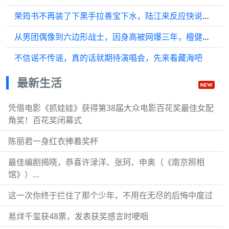
荣筠书不再装了下黑手拉善宝下水，陆江来反应快说都是在和善宝打配合
从男团偶像到六边形战士，因身高被网爆三年，檀健次这一路有多励志……
不信谣不传谣，真的话就期待演唱会，先来看藏海吧
最新生活
凭借电影《抓娃娃》获得第38届大众电影百花奖最佳女配
角奖！百花奖闭幕式
陈丽君一身红衣捧着奖杯
最佳编剧揭晓，恭喜许渌洋、张珂、申奥（《南京照相
馆》）…
这一次你终于拦住了那个少年，不用在无尽的后悔中度过
易烊千玺获48票，发表获奖感言时哽咽