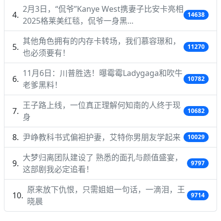
2月3日，“侃爷”Kanye West携妻子比安卡亮相
14638
2025格莱美红毯，侃爷一身黑…
其他角色拥有的内存卡转场，我们慕容璟和，
11270
也必须要有！
11月6日：川普胜选！曝霉霉Ladygaga和吹牛
10782
老爹黑料！
王子路上线，一位真正理解何知南的人终于现
10682
身
尹峥教科书式偏袒护妻，艾特你男朋友学起来
10029
大梦归离团队建设了 熟悉的面孔与颜值盛宴，
9797
这部剧我必定追看！
原来放下仇恨，只需姐姐一句话，一滴泪，王
9714
晓晨