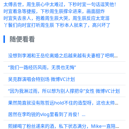
太傅去世，周生辰心中太难过，下秒时宜一句话逗笑他！
时宜着急等捷报，下秒周生辰撑伞进来，画面甜炸
时宜失去亲人，抱着周生辰大哭，周生辰反应太宠溺
丫鬟们向时宜打听周生辰 下秒本人就来了，高兴坏了
随便看看
没想到李湘和王岳伦离婚之后越来越有夫妻相了吧啊哈哈哈
“我们一路经历风雨，无畏也无悔”
吴克群演唱会特别场 微博VC计划
“因为我淋过雨，所以想为别人撑把伞”女性 微博VC计划
果然简直就没有陈哲远hold不住的造型呀，这也太帅了吧
居然在李昀锐的vlog里看到了肖俊！…
熙娣喝了粉丝递来的酒，私下状态满分，Mike一直陪着熙娣，好宠哟！