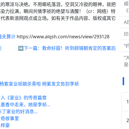
戚
底的寒凉与决绝。不用嘶吼落泪，空洞又冷寂的眼神，就把
《
染力拉满，瞬间共情李祯的绝望与清醒！（cr：网络）特
不代表新浪网观点或立场。如有关于作品内容、版权或其它
A
印
婚夫算计
https://www.alqsh.com/news/view/293128
“
引
➡️下一篇：
救命好甜！听到顾锦朝肯定的答案后
“
是
 杨紫家业祯娘杀青啦 杨紫发文告别李祯
步入《家业》的传奇篇章
从墨香中走来，她是李祯…
布了家业的好消息…
传奇故事里
王梓豪