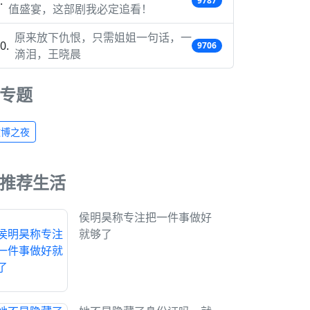
9787
值盛宴，这部剧我必定追看！
原来放下仇恨，只需姐姐一句话，一
9706
滴泪，王晓晨
专题
微博之夜
推荐生活
侯明昊称专注把一件事做好
就够了