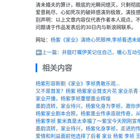
清未婚夫的算计，眼底的光瞬间熄灭，只剩彻
爱意耗尽、心如死灰的破碎感演到极致，演技感
别声明：以上文章内容仅代表作者本人观点，
问题请于作品发表后的30日内与新浪网联系。
网址：
杨紫《家业》演绝心死眼神,李祯看透未
⬅️上一篇：
井胧叮嘱伊芙记住自己，暖心互动
相关内容
杨紫形容新剧《家业》李祯勇敢乐观…
又不是首发？杨紫 杨紫家业首支片花 家业杀青
家业开播，杨紫李祯重塑墨业辉煌
墨韵流转，家业待兴，杨紫化身为李祯，邀你
杨紫家业剧本合照，杨紫墨业传承造就传奇，
杨紫李祯 紫米真是太幸福了～紫宝今天刚刚宣
墨韵流转，家业待兴，杨紫化身李祯，走进的
爱情和利益面前他选择了后者 家业 杨紫 李祯 