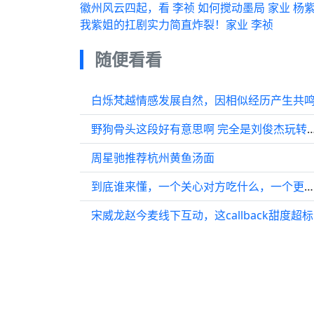
徽州风云四起，看 李祯 如何搅动墨局 家业 杨紫
我紫姐的扛剧实力简直炸裂！家业 李祯
随便看看
白烁梵越情感发展自然，因相似经历产生共
野狗骨头这段好有意思啊 完全是刘俊杰
周星驰推荐杭州黄鱼汤面
到底谁来懂，一个关心对方吃什么，一个更在意对方是不是想吃
宋威龙赵今麦线下互动，这callback甜度超标