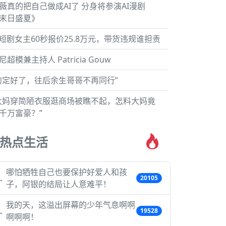
薇真的把自己做成AI了 分身将参演AI漫剧
末日盛夏》
I短剧女主60秒报价25.8万元，带货违规谁担责
尼超模兼主持人 Patricia Gouw
约定好了，往后余生哥哥不再同行”
大妈穿简陋衣服逛商场被瞧不起，怎料大妈竟
千万富豪？”
热点生活
哪怕牺牲自己也要保护好爱人和孩
20105
子，阿银的结局让人意难平！
我的天，这溢出屏幕的少年气息啊啊
19528
啊啊啊！