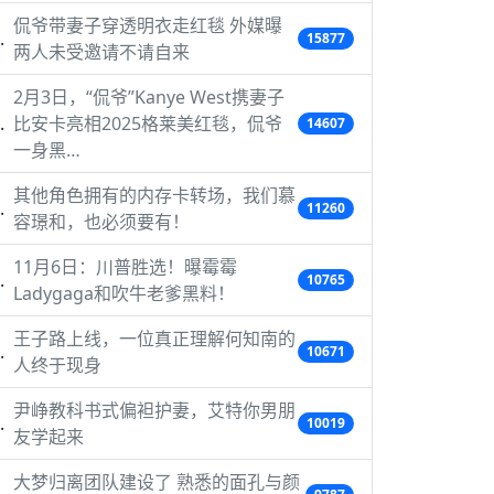
侃爷带妻子穿透明衣走红毯 外媒曝
15877
两人未受邀请不请自来
2月3日，“侃爷”Kanye West携妻子
比安卡亮相2025格莱美红毯，侃爷
14607
一身黑…
其他角色拥有的内存卡转场，我们慕
11260
容璟和，也必须要有！
11月6日：川普胜选！曝霉霉
10765
Ladygaga和吹牛老爹黑料！
王子路上线，一位真正理解何知南的
10671
人终于现身
尹峥教科书式偏袒护妻，艾特你男朋
10019
友学起来
大梦归离团队建设了 熟悉的面孔与颜