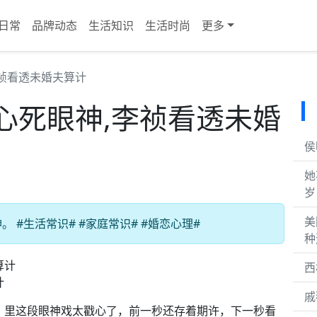
日常
品牌动态
生活知识
生活时尚
更多
祯看透未婚夫算计
心死眼神,李祯看透未婚
侯
她
岁
美
#生活常识# #家庭常识# #婚恋心理#
种
西
计
戚
》里这段眼神戏太戳心了，前一秒还存着期许，下一秒看