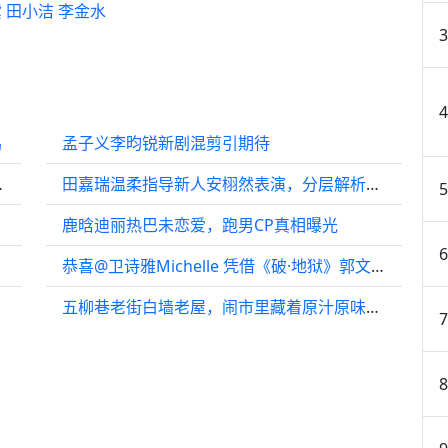
 田小洁 李金水
鸣
孟子义李昀锐新剧混剪引期待
玩转蒙太奇吧
田嘉瑞温柔指导新人安栩然表演，分层解析情绪与眼神
鹿晗迪丽热巴未恋爱，跑男CP真相曝光
恭喜@卫诗雅Michelle 凭借《破·地狱》郭文玥一角获得最佳女主角提名！
五柳巷老街白墙老屋，闹市里藏着原汁原味的江南民居生活