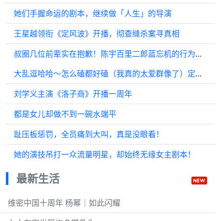
她们手握命运的剧本，继续做「人生」的导演
王星越领衔《定风波》开播，彻查缝杀案寻真相
叔圈几位前辈实在抱歉！陈宇百里二郎蓝忘机的行为与王一博本人毫无关联！
大乱逗哈哈～怎么磕都好磕（我真的太爱群像了）定风波少年热血番终于定了
刘学义主演《洛子商》开播一周年
都是女儿却做不到一碗水端平
趾压板惩罚，全员痛到大叫，真是没眼看！
她的演技吊打一众流量明星，却始终无缘女主剧本！
最新生活
维密中国十周年 杨幂｜如此闪耀