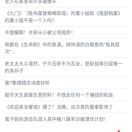
女人在家发现许多摄像头
《九门》（陈伟霆曾舜晞陈瑶）的董小姐和《南部档案》
的董小姐不是一个人吗？
许我耀眼！许妍从小被父母抛弃！
杨紫在《生命树》中的表演，她饰演的白菊角色“极具层
次”…
老太太大义凛然，宁为玉碎不为瓦全，怒斩投降日寇唯一
的亲孙子
第7集嬛嬛念诗真好听
韶华天生是做生意的料！不放走任何一个赚钱的机会
《欢迎来龙餐馆》爆了！沈腾，这次真的要拿影帝了
鬼子假扮游击队混入其中被八路军识破潜伏计划！