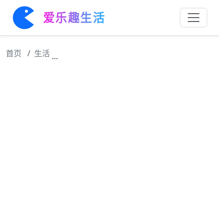
爱乐趣生活
首页
生活
杨紫李祯 紫米真是太幸福了～紫宝今天刚刚