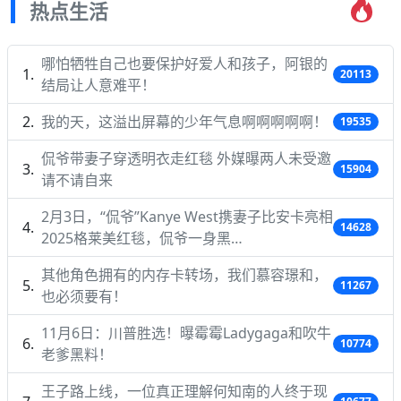
热点生活
哪怕牺牲自己也要保护好爱人和孩子，阿银的
20113
结局让人意难平！
我的天，这溢出屏幕的少年气息啊啊啊啊啊！
19535
侃爷带妻子穿透明衣走红毯 外媒曝两人未受邀
15904
请不请自来
2月3日，“侃爷”Kanye West携妻子比安卡亮相
14628
2025格莱美红毯，侃爷一身黑…
其他角色拥有的内存卡转场，我们慕容璟和，
11267
也必须要有！
11月6日：川普胜选！曝霉霉Ladygaga和吹牛
10774
老爹黑料！
王子路上线，一位真正理解何知南的人终于现