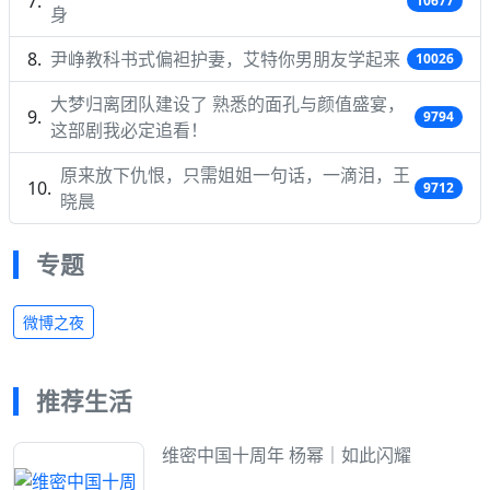
10677
身
尹峥教科书式偏袒护妻，艾特你男朋友学起来
10026
大梦归离团队建设了 熟悉的面孔与颜值盛宴，
9794
这部剧我必定追看！
原来放下仇恨，只需姐姐一句话，一滴泪，王
9712
晓晨
专题
微博之夜
推荐生活
维密中国十周年 杨幂｜如此闪耀