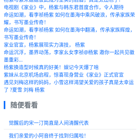
电视剧《家业》中，杨紫与韩东君首度合作，令人期待
命运如潮，看李祯杨紫 如何在墨海中乘风破浪，传承家族荣
耀，书写墨业传奇！
命运如潮，看李祯杨紫 如何在墨海中翻涌，传承家族辉煌，
书写墨业传奇！
家业官宣，杨紫展现实力演技， 杨紫
命运沉浮，墨界动荡，李家幺女李祯@杨紫 邀你一起共见徽
墨重彩…
杨紫换造型时候真的好美！娱记今天爆了啥
紫妹从北京机场启程，惊喜现身营业《家业》正式官宣
遇见刘梅这样的妈妈，小雪这样渴望关爱的孩子真是太幸运
了 ?夏雪 刘梅 杨紫
随便看看
觉醒后的宋一汀简直是人间清醒代表
我们亲爱的小阿音终于找到归属啦！