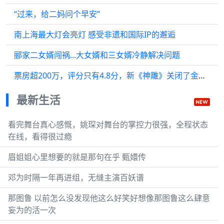
“过来，给二妈问个早安”
南上海最大灯会亮灯 感受非遗和国际IP的邂逅
郦家二女婿闯祸...大女婿和三女婿冷静解决问题
票房超200万，评分只有4.8分，新《神雕》关闭了金庸武侠片之窗
最新生活
看完舞台真心感慨，姚琛对舞台的掌控力很强，全程状态
在线，看得很过瘾
眉姐姐心里想要的就是那句在乎 甄嬛传
邓为时隔一年再进组，无缝主演百妖谱
那图鲁 以前怎么没发现他这么好笑好想像那图鲁这么肆意
妄为的活一次