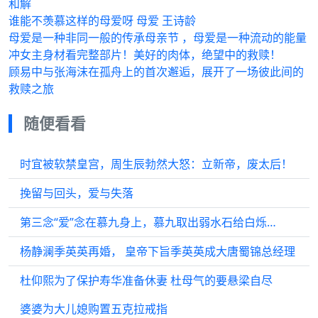
和解
谁能不羡慕这样的母爱呀 母爱 王诗龄
母爱是一种非同一般的传承母亲节 ，母爱是一种流动的能量
冲女主身材看完整部片！美好的肉体，绝望中的救赎！
顾易中与张海沫在孤舟上的首次邂逅，展开了一场彼此间的
救赎之旅
随便看看
时宜被软禁皇宫，周生辰勃然大怒：立新帝，废太后！
挽留与回头，爱与失落
第三念“爱”念在慕九身上，慕九取出弱水石给白烁…
杨静澜季英英再婚， 皇帝下旨季英英成大唐蜀锦总经理
杜仰熙为了保护寿华准备休妻 杜母气的要悬梁自尽
婆婆为大儿媳购置五克拉戒指