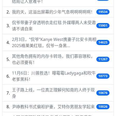
结局让人意难平！
我的天，这溢出屏幕的少年气息啊啊啊啊啊！
19534
侃爷带妻子穿透明衣走红毯 外媒曝两人未受邀
15901
请不请自来
2月3日，“侃爷”Kanye West携妻子比安卡亮相
14625
2025格莱美红毯，侃爷一身黑…
其他角色拥有的内存卡转场，我们慕容璟和，
11267
也必须要有！
11月6日：川普胜选！曝霉霉Ladygaga和吹牛
10773
老爹黑料！
王子路上线，一位真正理解何知南的人终于现
10676
身
尹峥教科书式偏袒护妻，艾特你男朋友学起来
10026