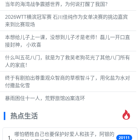
当年的海湾战争震撼世界，为何说打醒了我国？
2026WTT横滨冠军赛 石川佳纯作为女单决赛的挑边嘉宾
来到比赛现场
本想给儿子上一课，没想到儿子才是老师！磊儿一开口直
接封神， 小欢喜
什么叫五花八门，就是为了救吴老狗花光了其他八门所有
人的家底！
终于有剧拍出尊重观众智商的草根智斗了，用化盐为水对
付撒盐化雪
暴雨困住十一人，荒野旅馆凶案连环
热点生活
哪怕牺牲自己也要保护好爱人和孩子，阿银的
20111