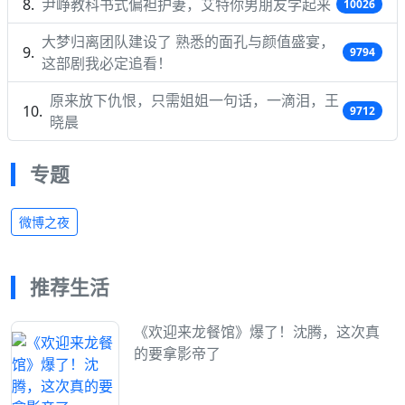
尹峥教科书式偏袒护妻，艾特你男朋友学起来
10026
大梦归离团队建设了 熟悉的面孔与颜值盛宴，
9794
这部剧我必定追看！
原来放下仇恨，只需姐姐一句话，一滴泪，王
9712
晓晨
专题
微博之夜
推荐生活
《欢迎来龙餐馆》爆了！沈腾，这次真
的要拿影帝了