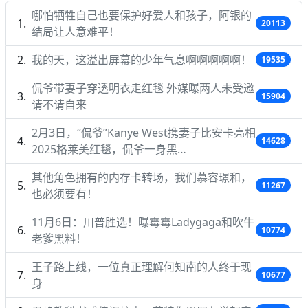
哪怕牺牲自己也要保护好爱人和孩子，阿银的
20113
结局让人意难平！
我的天，这溢出屏幕的少年气息啊啊啊啊啊！
19535
侃爷带妻子穿透明衣走红毯 外媒曝两人未受邀
15904
请不请自来
2月3日，“侃爷”Kanye West携妻子比安卡亮相
14628
2025格莱美红毯，侃爷一身黑…
其他角色拥有的内存卡转场，我们慕容璟和，
11267
也必须要有！
11月6日：川普胜选！曝霉霉Ladygaga和吹牛
10774
老爹黑料！
王子路上线，一位真正理解何知南的人终于现
10677
身