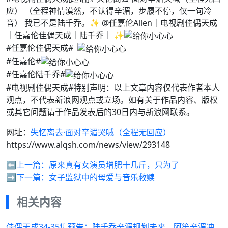
应） （全程神情漠然，不认得辛湄，步履不停，仅一句冷
音） 我已不是陆千乔。✨ @任嘉伦Allen｜电视剧佳偶天成
｜任嘉伦佳偶天成｜陆千乔｜ ✨
#任嘉伦佳偶天成#
#任嘉伦#
#任嘉伦陆千乔#
#电视剧佳偶天成#特别声明：以上文章内容仅代表作者本人
观点，不代表新浪网观点或立场。如有关于作品内容、版权
或其它问题请于作品发表后的30日内与新浪网联系。
网址：
失忆离去·面对辛湄哭喊（全程无回应）
https://www.alqsh.com/news/view/293148
⬅️上一篇：
原来真有女演员增肥十几斤，只为了
➡️下一篇：
女子监狱中的母爱与音乐救赎
相关内容
佳偶天成34-35集预告：陆千乔辛湄规划未来，阿笙辛湄冲