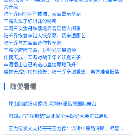
突升级
陆千乔回忆阿笙被捕，盈盈警示辛湄
辛湄发现了好姐妹的秘密
辛湄三次金丹跌落境界皆因管人间事
陆千乔恢复味觉大快朵颐，赞辛湄厨艺
陆千乔与左盈盈合作救辛湄
辛湄令牌险丧命，对师兄失望透顶
佳偶天成：辛湄对战千年老妖夏玄子
辛湄悟出自己的道心直接原地飞升！
佳偶天成9-10集预告：陆千乔辛湄重逢，男方难舍旧情
随便看看
坪山麒麟跃动蓉城 深圳非遗绽放国际舞台
第四届“声润荆楚”湖北省全民朗诵大会正式启动
王力宏发文支持哥哥王力德：演讲中思路清晰，尽显远见卓识