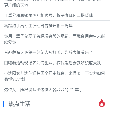
更广阔的天地
丁禹兮邓恩熙角色互相顶号，帽子碰耳环二搭暧昧
杨超越丁禹兮主演七时吉祥开播三周年
你用一辈子兑现了曾经玩笑般的承诺，而我会用余生来继
续爱你！
肖战藏海大雍第一经纪人被打脸，告辞表情看乐了
田曦薇活动现场齐刘海甜妹，摘假发后素颜辨识度大跌
小沈阳女儿沈佳润韩国全开麦舞台，来品鉴一下实力如何
微博VC计划
这位女士压根没认出这位大名鼎鼎的 F1 车手
热点生活