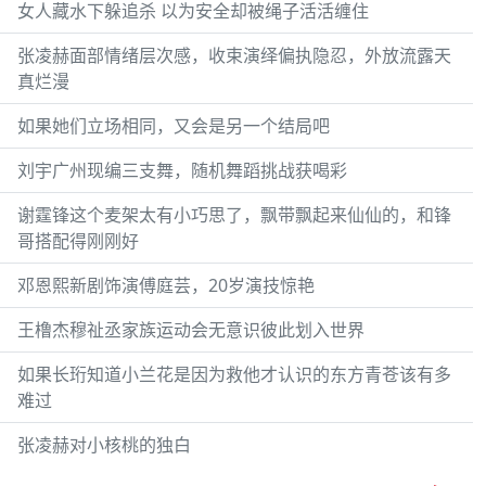
女人藏水下躲追杀 以为安全却被绳子活活缠住
张凌赫面部情绪层次感，收束演绎偏执隐忍，外放流露天
真烂漫
如果她们立场相同，又会是另一个结局吧
刘宇广州现编三支舞，随机舞蹈挑战获喝彩
谢霆锋这个麦架太有小巧思了，飘带飘起来仙仙的，和锋
哥搭配得刚刚好
邓恩熙新剧饰演傅庭芸，20岁演技惊艳
王橹杰穆祉丞家族运动会无意识彼此划入世界
如果长珩知道小兰花是因为救他才认识的东方青苍该有多
难过
张凌赫对小核桃的独白