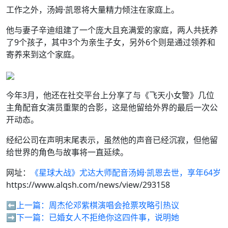
工作之外，汤姆·凯恩将大量精力倾注在家庭上。
他与妻子辛迪组建了一个庞大且充满爱的家庭，两人共抚养
了9个孩子，其中3个为亲生子女，另外6个则是通过领养和
寄养来到这个家庭。
今年3月，他还在社交平台上分享了与《飞天小女警》几位
主角配音女演员重聚的合影，这是他留给外界的最后一次公
开动态。
经纪公司在声明末尾表示，虽然他的声音已经沉寂，但他留
给世界的角色与故事将一直延续。
网址：
《星球大战》尤达大师配音汤姆·凯恩去世，享年64岁
https://www.alqsh.com/news/view/293158
⬅️上一篇：
周杰伦邓紫棋演唱会抢票攻略引热议
➡️下一篇：
已婚女人不拒绝你这四件事，说明她