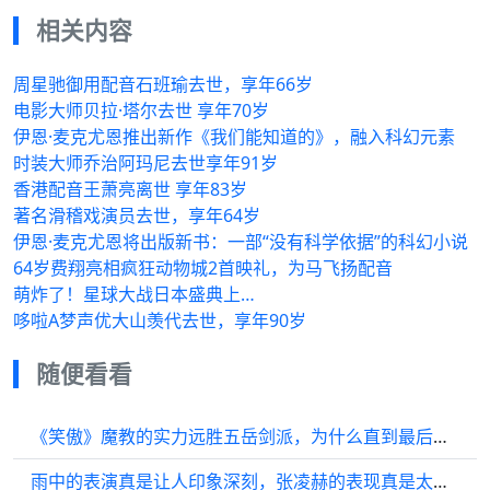
相关内容
周星驰御用配音石班瑜去世，享年66岁
电影大师贝拉·塔尔去世 享年70岁
伊恩·麦克尤恩推出新作《我们能知道的》，融入科幻元素
时装大师乔治阿玛尼去世享年91岁
香港配音王萧亮离世 享年83岁
著名滑稽戏演员去世，享年64岁
伊恩·麦克尤恩将出版新书：一部“没有科学依据”的科幻小说
64岁费翔亮相疯狂动物城2首映礼，为马飞扬配音
萌炸了！星球大战日本盛典上…
哆啦A梦声优大山羡代去世，享年90岁
随便看看
《笑傲》魔教的实力远胜五岳剑派，为什么直到最后才发动总攻？
雨中的表演真是让人印象深刻，张凌赫的表现真是太棒了，哈特都软软的