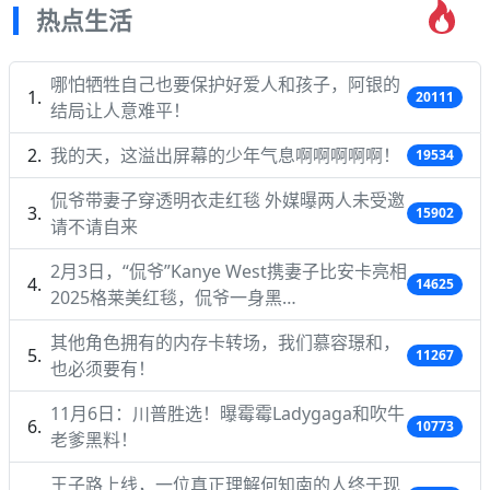
热点生活
哪怕牺牲自己也要保护好爱人和孩子，阿银的
20111
结局让人意难平！
我的天，这溢出屏幕的少年气息啊啊啊啊啊！
19534
侃爷带妻子穿透明衣走红毯 外媒曝两人未受邀
15902
请不请自来
2月3日，“侃爷”Kanye West携妻子比安卡亮相
14625
2025格莱美红毯，侃爷一身黑…
其他角色拥有的内存卡转场，我们慕容璟和，
11267
也必须要有！
11月6日：川普胜选！曝霉霉Ladygaga和吹牛
10773
老爹黑料！
王子路上线，一位真正理解何知南的人终于现