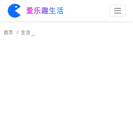
爱乐趣生活
首页
生活
《星球大战》尤达大师配音汤姆·凯恩去世，享