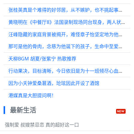
张桂英真是个难得的好邻居，从不嫉妒，也不挑起事端，是安杰一生的美好回忆
黄晓明在《中餐厅8》法国录制现场同台现身，两人状态怎样呢？
汪峰隐藏的家庭背景被揭开，难怪章子怡坚定地为他孕育生命…
那可是他的骨肉，念慈为他诞下的孩子，生命中至爱之人赠予他的宝贵礼物…
夭柳BGM 胡夏/张紫宁 热歌推荐
行动果决，目标清晰，今日依旧是为十一班倾尽心血的雷鸣老师啊
因为小夭钟爱桑葚酒，玱玹因此开设了酒馆
港媒真是大胆提问啊！
最新生活
强制爱 叔嫂禁忌恋 真的超好这一口