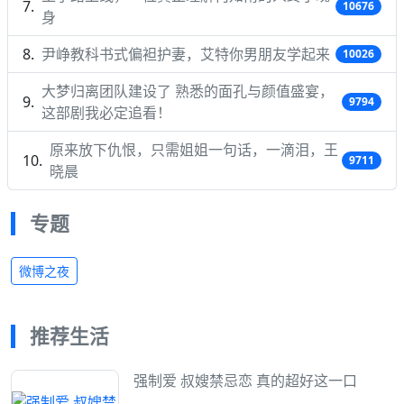
10676
身
尹峥教科书式偏袒护妻，艾特你男朋友学起来
10026
大梦归离团队建设了 熟悉的面孔与颜值盛宴，
9794
这部剧我必定追看！
原来放下仇恨，只需姐姐一句话，一滴泪，王
9711
晓晨
专题
微博之夜
推荐生活
强制爱 叔嫂禁忌恋 真的超好这一口