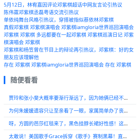
5月12日，林宥嘉因评论邓紫棋超话中网友言论引热议
陈伟霆邓紫棋丞磊粤语交流引热议
单依纯舞台风格引热议，穿搭被指似蔡依林邓紫棋
真假邓紫棋 邓紫棋演唱会 邓紫棋iamgloria世界巡回演唱会
邓紫棋 邓紫棋 多远都要在一起邓紫棋 邓紫棋巡演日记 邓紫
棋演唱会 邓紫棋
邓紫棋和杨笠曾在节目上的辩论再引热议，邓紫棋：好的女
朋友应该理解他
存在 邓紫棋 邓紫棋iamgloria世界巡回演唱会 存在 邓紫棋
随便看看
贾玲和张小斐大概率要渐行渐远了，因为她俩已经不是一个阶级的了
为何朱媛媛遗容只让至亲看了一眼，家属简单办了丧事？
呀，方圆的芭莎红毯来了，黑色挂脖长裙好性感！这惊人的美貌
太敢说！美国歌手Grace拆穿《歌手》赛制黑幕！直言 ：比赛不唱歌改比流量