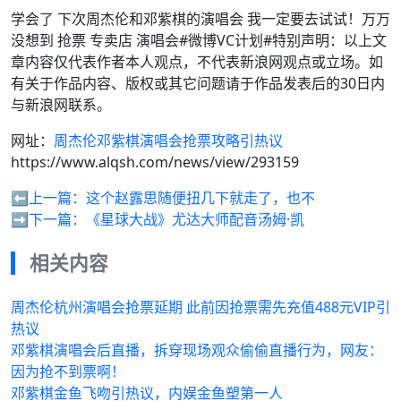
学会了 下次周杰伦和邓紫棋的演唱会 我一定要去试试！万万
没想到 抢票 专卖店 演唱会#微博VC计划#特别声明：以上文
章内容仅代表作者本人观点，不代表新浪网观点或立场。如
有关于作品内容、版权或其它问题请于作品发表后的30日内
与新浪网联系。
网址：
周杰伦邓紫棋演唱会抢票攻略引热议
https://www.alqsh.com/news/view/293159
⬅️上一篇：
这个赵露思随便扭几下就走了，也不
➡️下一篇：
《星球大战》尤达大师配音汤姆·凯
相关内容
周杰伦杭州演唱会抢票延期 此前因抢票需先充值488元VIP引
热议
邓紫棋演唱会后直播，拆穿现场观众偷偷直播行为，网友：
因为抢不到票啊！
邓紫棋金鱼飞吻引热议，内娱金鱼塑第一人