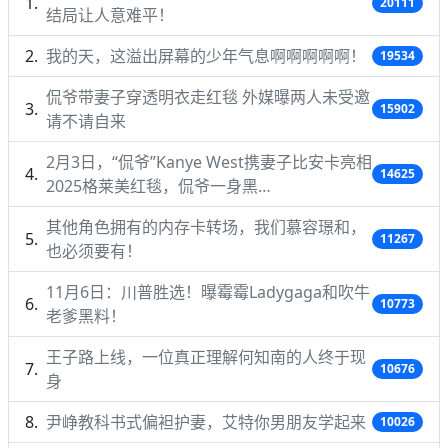
20111
结局让人意难平！
我的天，这溢出屏幕的少年气息啊啊啊啊啊！
19534
侃爷带妻子穿透明衣走红毯 外媒曝两人未受邀
15902
请不请自来
2月3日，“侃爷”Kanye West携妻子比安卡亮相
14625
2025格莱美红毯，侃爷一身黑…
其他角色拥有的内存卡转场，我们慕容璟和，
11267
也必须要有！
11月6日：川普胜选！曝霉霉Ladygaga和吹牛
10773
老爹黑料！
王子路上线，一位真正理解何知南的人终于现
10676
身
尹峥教科书式偏袒护妻，艾特你男朋友学起来
10026