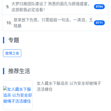
大梦归离团队建设了 熟悉的面孔与颜值盛宴，
9794
这部剧我必定追看！
原来放下仇恨，只需姐姐一句话，一滴泪，王
9711
晓晨
专题
微博之夜
推荐生活
女人藏水下躲追杀 以为安全却被绳子
活活缠住