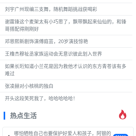
刘宇广州现编三支舞，随机舞蹈挑战获喝彩
谢霆锋这个麦架太有小巧思了，飘带飘起来仙仙的，和锋
哥搭配得刚刚好
邓恩熙新剧饰演傅庭芸，20岁演技惊艳
王橹杰穆祉丞家族运动会无意识彼此划入世界
如果长珩知道小兰花是因为救他才认识的东方青苍该有多
难过
张凌赫对小核桃的独白
开头这段笑死我了，哈哈哈哈哈！
热点生活
哪怕牺牲自己也要保护好爱人和孩子，阿银的