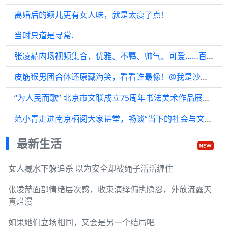
离婚后的颖儿更有女人味，就是太瘦了点！
当时只道是寻常.
张凌赫内场视频集合，优雅、不羁、帅气、可爱……百变风格全部网罗！ 张凌赫
皮筋猴男团合体还原藏海笑，看看谁最像！@我是沙宝亮 @邵汶
“为人民而歌” 北京市文联成立75周年书法美术作品展开幕
范小青走进南京栖阅大家讲堂，畅谈“当下的社会与文学”
最新生活
女人藏水下躲追杀 以为安全却被绳子活活缠住
张凌赫面部情绪层次感，收束演绎偏执隐忍，外放流露天
真烂漫
如果她们立场相同，又会是另一个结局吧