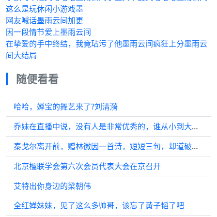
这么是玩休闲小游戏墨
网友喊话墨雨云间加更
因一段情节爱上墨雨云间
在挚爱的手中终结，我竟玷污了他墨雨云间疯狂上分墨雨云
间大结局
随便看看
哈哈，婵宝的舞艺来了?刘清漪
乔妹在直播中说，没有人是非常优秀的，谁从小到大没有做错过一件事呢？
泰戈尔离开前，赠林徽因一首诗，短短三句，却道破她与徐志摩结局
北京楹联学会第六次会员代表大会在京召开
艾特出你身边的梁朝伟
全红婵妹妹，见了这么多帅哥，该忘了黄子韬了吧