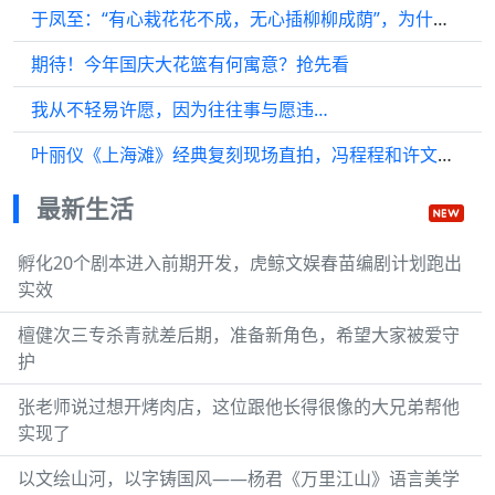
于凤至：“有心栽花花不成，无心插柳柳成荫”，为什么？
期待！今年国庆大花篮有何寓意？抢先看
我从不轻易许愿，因为往往事与愿违…
叶丽仪《上海滩》经典复刻现场直拍，冯程程和许文强的故事仿佛又浮现在眼前！
最新生活
孵化20个剧本进入前期开发，虎鲸文娱春苗编剧计划跑出
实效
檀健次三专杀青就差后期，准备新角色，希望大家被爱守
护
张老师说过想开烤肉店，这位跟他长得很像的大兄弟帮他
实现了
以文绘山河，以字铸国风——杨君《万里江山》语言美学