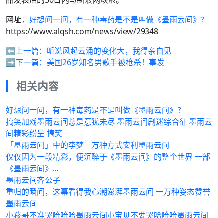
品发表后的30日内与新浪网联系。
网址：
好想问一问，有一种毒药是不是叫做《墨雨云间》？
https://www.alqsh.com/news/view/29348
⬅️上一篇：
听说风起云涌的变化大，我得亲自见
➡️下一篇：
美国26岁知名男歌手被枪杀！事发
相关内容
好想问一问，有一种毒药是不是叫做《墨雨云间》？
搞笑加戏墨雨云间总是意犹未尽 墨雨云间剧迷综合征 墨雨云
间精彩纷呈 搞笑
「墨雨云间」中的李梦一万种方式安利墨雨云间
仅仅因为一段精彩，便沉醉于《墨雨云间》的整个世界 一部
《墨雨云间》…
墨雨云间齐公子
重归的瞬间，这幕看得我心潮澎湃墨雨云间 一万种姿态赞誉
墨雨云间
小孩哥不准哭哈哈哈墨雨云间小宝贝不要哭哈哈哈墨雨云间