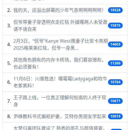
我的天，这溢出屏幕的少年气息啊啊啊啊啊！
19528
侃爷带妻子穿透明衣走红毯 外媒曝两人未受邀
15875
请不请自来
2月3日，“侃爷”Kanye West携妻子比安卡亮相
14603
2025格莱美红毯，侃爷一身黑…
其他角色拥有的内存卡转场，我们慕容璟和，
11260
也必须要有！
11月6日：川普胜选！曝霉霉Ladygaga和吹牛
10764
老爹黑料！
王子路上线，一位真正理解何知南的人终于现
10671
身
尹峥教科书式偏袒护妻，艾特你男朋友学起来
10019
大梦归离团队建设了 熟悉的面孔与颜值盛宴，