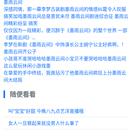
墨雨云间
深感同情，那一幕李梦古装剧墨雨云间的情感纠葛令人叹服
搞笑加戏墨雨云间总是意犹未尽 墨雨云间剧迷综合征 墨雨云
间精彩纷呈 搞笑
仅仅因为一段精彩，便沉醉于《墨雨云间》的整个世界 一部
《墨雨云间》…
李梦在新剧《墨雨云间》中饰演长公主婉宁公主好疯啊，！
墨雨云间齐公子
小孩哥不准哭哈哈哈墨雨云间小宝贝不要哭哈哈哈墨雨云间
这么是玩休闲小游戏墨
在挚爱的手中终结，我竟玷污了他墨雨云间疯狂上分墨雨云
间大结局
随便看看
叫“宝宝”好甜 今晚八九点艺洋直播哦
女人一旦狠起来就没男人什么事了