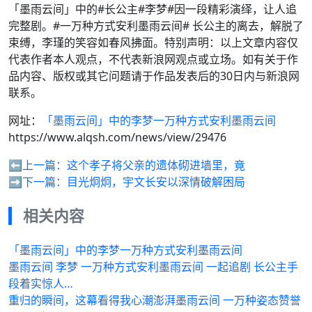
「墨雨云间」中的#长公主#李梦#因一段精彩演绎，让人追
完整剧。#一万种方式安利墨雨云间# 长公主的离去，解脱了
束缚，李瑾的笑容如春风拂面。特别声明：以上文章内容仅
代表作者本人观点，不代表新浪网观点或立场。如有关于作
品内容、版权或其它问题请于作品发表后的30日内与新浪网
联系。
网址：
「墨雨云间」中的李梦一万种方式安利墨雨云间
https://www.alqsh.com/news/view/29476
⬅️上一篇：
这个孝子将父亲的遗体砌进墙里，竟
➡️下一篇：
目光炯炯，宇文长安以深情破解困局
相关内容
「墨雨云间」中的李梦一万种方式安利墨雨云间
墨雨云间 李梦 一万种方式安利墨雨云间 一起追剧 长公主手
段着实惊人…
重归的瞬间，这幕看得我心潮澎湃墨雨云间 一万种姿态赞誉