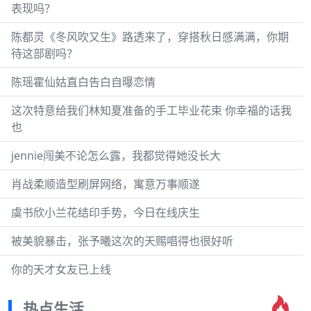
表现吗？
陈都灵《冬风吹又生》路透来了，穿搭秋日感满满，你期
待这部剧吗？
陈瑶霍仙姑直白告白自曝恋情
这次特意给我们林知夏准备的手工毕业花束 你幸福的话我
也
jennie闯美不论怎么露，我都觉得她没长大
肖战柔顺造型刷屏网络，寓意万事顺遂
虞书欣小兰花结印手势，今日在线庆生
被美貌暴击，张予曦这次的天赐唱得也很好听
你的天才女友已上线
热点生活