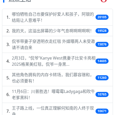
哪怕牺牲自己也要保护好爱人和孩子，阿银的
20105
结局让人意难平！
我的天，这溢出屏幕的少年气息啊啊啊啊啊！
19528
侃爷带妻子穿透明衣走红毯 外媒曝两人未受邀
15876
请不请自来
2月3日，“侃爷”Kanye West携妻子比安卡亮相
14605
2025格莱美红毯，侃爷一身黑…
其他角色拥有的内存卡转场，我们慕容璟和，
11260
也必须要有！
11月6日：川普胜选！曝霉霉Ladygaga和吹牛
10765
老爹黑料！
王子路上线，一位真正理解何知南的人终于现
10671
身