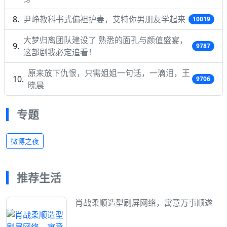
尹峥教科书式偏袒护妻，艾特你男朋友学起来
10019
大梦归离团队建设了 熟悉的面孔与颜值盛宴，
9787
这部剧我必定追看！
原来放下仇恨，只需姐姐一句话，一滴泪，王
9706
晓晨
专题
微博之夜
推荐生活
肖战柔顺造型刷屏网络，寓意万事顺遂