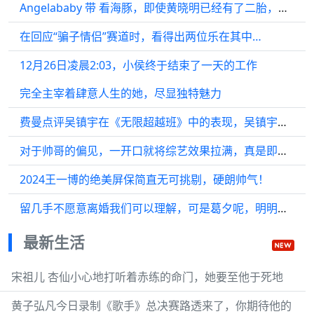
Angelababy 带 看海豚，即使黄晓明已经有了二胎，父母对小海绵的爱依然如故
在回应“骗子情侣”赛道时，看得出两位乐在其中…
12月26日凌晨2:03，小侯终于结束了一天的工作
完全主宰着肆意人生的她，尽显独特魅力
费曼点评吴镇宇在《无限超越班》中的表现，吴镇宇的儿子真是太有梗了
对于帅哥的偏见，一开口就将综艺效果拉满，真是即兴真人秀的典范…
2024王一博的绝美屏保简直无可挑剔，硬朗帅气！
留几手不愿意离婚我们可以理解，可是葛夕呢，明明那么坚定的要离婚啊
最新生活
宋祖儿 杏仙小心地打听着赤练的命门，她要至他于死地
黄子弘凡今日录制《歌手》总决赛路透来了，你期待他的