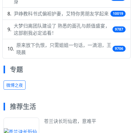
身
尹峥教科书式偏袒护妻，艾特你男朋友学起来
10019
大梦归离团队建设了 熟悉的面孔与颜值盛宴，
9787
这部剧我必定追看！
原来放下仇恨，只需姐姐一句话，一滴泪，王
9706
晓晨
专题
微博之夜
推荐生活
苍兰诀长珩仙君，意难平