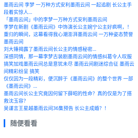
墨雨云间 李梦 一万种方式安利墨雨云间 一起追剧 长公主手
段着实惊人…
「墨雨云间」中的李梦一万种方式安利墨雨云间
李梦在新剧《墨雨云间》中饰演长公主婉宁公主好疯啊，！
重归的瞬间，这幕看得我心潮澎湃墨雨云间 一万种姿态赞誉
墨雨云间
刘大锤揭露了墨雨云间长公主的情感秘密…
深感同情，那一幕李梦古装剧墨雨云间的情感纠葛令人叹服
搞笑加戏墨雨云间总是意犹未尽 墨雨云间剧迷综合征 墨雨云
间精彩纷呈 搞笑
仅仅因为一段精彩，便沉醉于《墨雨云间》的整个世界 一部
《墨雨云间》…
墨雨云间长公主究竟因何留下薛昭的性命？真的仅是为了搭
救沈玉容？
吴谨言王星越墨雨云间36集预告 长公主成婚？！
随便看看