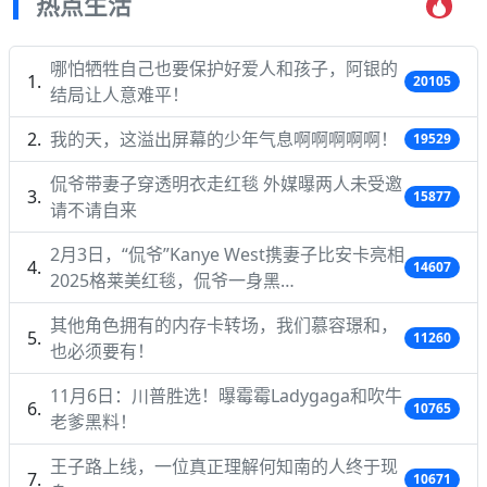
热点生活
哪怕牺牲自己也要保护好爱人和孩子，阿银的
20105
结局让人意难平！
我的天，这溢出屏幕的少年气息啊啊啊啊啊！
19529
侃爷带妻子穿透明衣走红毯 外媒曝两人未受邀
15877
请不请自来
2月3日，“侃爷”Kanye West携妻子比安卡亮相
14607
2025格莱美红毯，侃爷一身黑…
其他角色拥有的内存卡转场，我们慕容璟和，
11260
也必须要有！
11月6日：川普胜选！曝霉霉Ladygaga和吹牛
10765
老爹黑料！
王子路上线，一位真正理解何知南的人终于现
10671