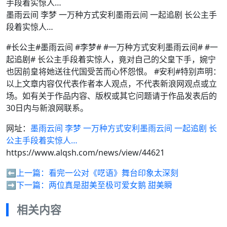
墨雨云间 李梦 一万种方式安利墨雨云间 一起追剧 长公主手
段着实惊人…
#长公主#墨雨云间 #李梦# #一万种方式安利墨雨云间# #一
起追剧# 长公主手段着实惊人，竟对自己的父皇下手，婉宁
也因前皇将她送往代国受苦而心怀怨恨。 #安利#特别声明：
以上文章内容仅代表作者本人观点，不代表新浪网观点或立
场。如有关于作品内容、版权或其它问题请于作品发表后的
30日内与新浪网联系。
网址：
墨雨云间 李梦 一万种方式安利墨雨云间 一起追剧 长
公主手段着实惊人…
https://www.alqsh.com/news/view/44621
⬅️上一篇：
看完一公对《呓语》舞台印象太深刻
➡️下一篇：
两位真是甜美至极可爱女鹅 甜美瞬
相关内容