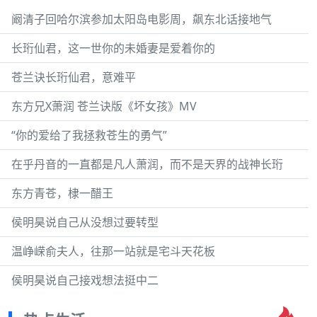
阚清子回哈尔滨参加太阳岛电影周，飙东北话接地气
长珩仙君，这一世你的未婚妻是爱着你的
苍兰诀长珩仙君，意难平
东方兄X萧润 苍兰诀版《坏女孩》MV
“你的爱给了我拯救苍生的勇气”
在乎丹音的一直都是凡人萧润，而不是天界的战神长珩
东方青苍，棣一醋王
侯明昊说自己从没想过要转型
温峥嵘俞夫人，往那一站就是宅斗天花板
侯明昊说自己接戏想法挺中二