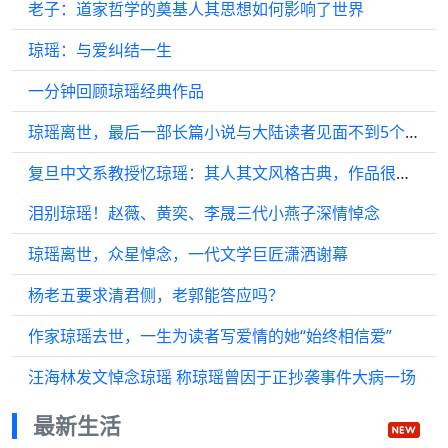
老子：道家哲学的奠基人其思想如何影响了世界
琼瑶：与爱纠结一生
一分钟回顾琼瑶经典作品
琼瑶离世，最后一部长篇小说与大陆读者见面不到5个月
复旦中文系教授忆琼瑶：其人其文风格古典，作品很有时代价值
泪别琼瑶！赵薇、黄奕、李晟三代小燕子深情悼念
琼瑶离世，众星悼念，一代文学巨匠潇洒谢幕
杨老五要求清君侧，老郭能答应吗？
作家琼瑶去世，一生为读者写爱情的她“始终相信爱”
汪海林发文悼念琼瑶 称琼瑶曾因于正抄袭事件大病一场
最新生活