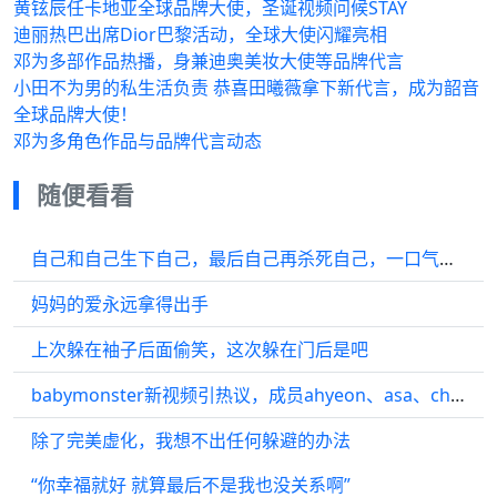
黄铉辰任卡地亚全球品牌大使，圣诞视频问候STAY
迪丽热巴出席Dior巴黎活动，全球大使闪耀亮相
邓为多部作品热播，身兼迪奥美妆大使等品牌代言
小田不为男的私生活负责 恭喜田曦薇拿下新代言，成为韶音
全球品牌大使！
邓为多角色作品与品牌代言动态
随便看看
自己和自己生下自己，最后自己再杀死自己，一口气看完烧脑神作 《前目的地》
妈妈的爱永远拿得出手
上次躲在袖子后面偷笑，这次躲在门后是吧
babymonster新视频引热议，成员ahyeon、asa、chiquita抖臀舞吸睛
除了完美虚化，我想不出任何躲避的办法
“你幸福就好 就算最后不是我也没关系啊”