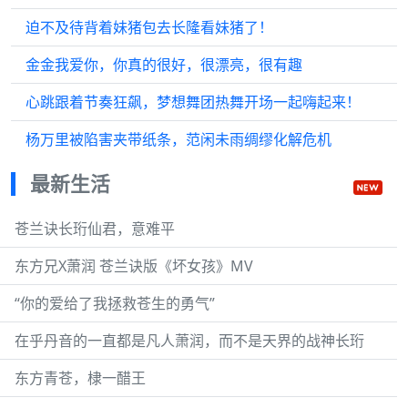
迫不及待背着妹猪包去长隆看妹猪了！
金金我爱你，你真的很好，很漂亮，很有趣
心跳跟着节奏狂飙，梦想舞团热舞开场一起嗨起来！
杨万里被陷害夹带纸条，范闲未雨绸缪化解危机
最新生活
苍兰诀长珩仙君，意难平
东方兄X萧润 苍兰诀版《坏女孩》MV
“你的爱给了我拯救苍生的勇气”
在乎丹音的一直都是凡人萧润，而不是天界的战神长珩
东方青苍，棣一醋王