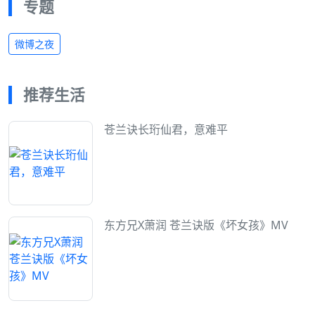
专题
微博之夜
推荐生活
苍兰诀长珩仙君，意难平
东方兄X萧润 苍兰诀版《坏女孩》MV