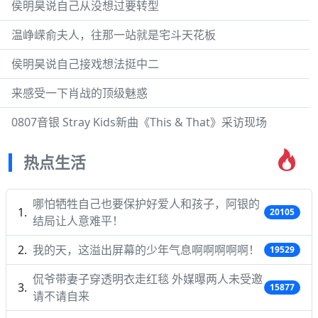
侯明昊说自己从没想过要转型
温峥嵘俞夫人，往那一站就是宅斗天花板
侯明昊说自己接戏想法挺中二
来感受一下肖战的顶级魅惑
0807音银 Stray Kids新曲《This & That》采访现场
热点生活
哪怕牺牲自己也要保护好爱人和孩子，阿银的
20105
结局让人意难平！
我的天，这溢出屏幕的少年气息啊啊啊啊啊！
19529
侃爷带妻子穿透明衣走红毯 外媒曝两人未受邀
15877
请不请自来