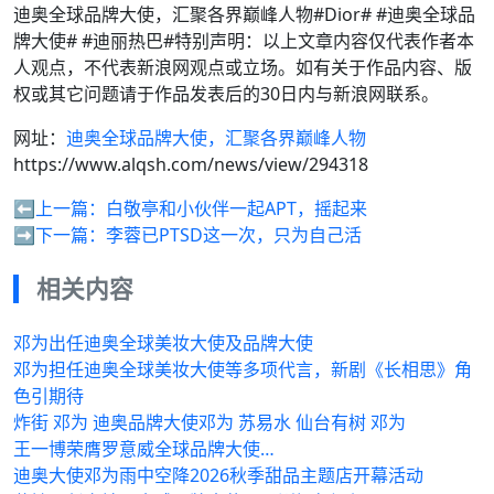
迪奥全球品牌大使，汇聚各界巅峰人物#Dior# #迪奥全球品
牌大使# #迪丽热巴#特别声明：以上文章内容仅代表作者本
人观点，不代表新浪网观点或立场。如有关于作品内容、版
权或其它问题请于作品发表后的30日内与新浪网联系。
网址：
迪奥全球品牌大使，汇聚各界巅峰人物
https://www.alqsh.com/news/view/294318
⬅️上一篇：
白敬亭和小伙伴一起APT，摇起来
➡️下一篇：
李蓉已PTSD这一次，只为自己活
相关内容
邓为出任迪奥全球美妆大使及品牌大使
邓为担任迪奥全球美妆大使等多项代言，新剧《长相思》角
色引期待
炸街 邓为 迪奥品牌大使邓为 苏易水 仙台有树 邓为
王一博荣膺罗意威全球品牌大使…
迪奥大使邓为雨中空降2026秋季甜品主题店开幕活动