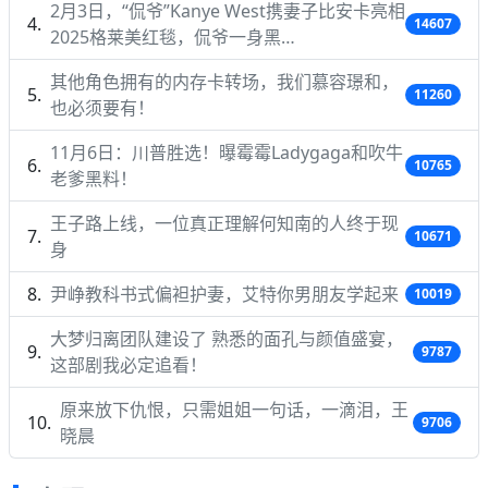
2月3日，“侃爷”Kanye West携妻子比安卡亮相
14607
2025格莱美红毯，侃爷一身黑…
其他角色拥有的内存卡转场，我们慕容璟和，
11260
也必须要有！
11月6日：川普胜选！曝霉霉Ladygaga和吹牛
10765
老爹黑料！
王子路上线，一位真正理解何知南的人终于现
10671
身
尹峥教科书式偏袒护妻，艾特你男朋友学起来
10019
大梦归离团队建设了 熟悉的面孔与颜值盛宴，
9787
这部剧我必定追看！
原来放下仇恨，只需姐姐一句话，一滴泪，王
9706
晓晨