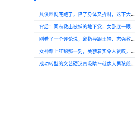
具俊晔彻底跑了，陪了身体又折财，这下大s该怎么告呢？
背后：同志救出被捕的地下党，女卧底一眼察觉不对劲，秒懂他叛变
刚看了一个评论说，邱指导跟王皓、志强教练离开了那几个祖宗瞬间年轻了十岁
女神踏上红毯那一刻，美貌着实令人赞叹，婚后的幸福生活更是让人羡慕！
成功转型的文艺硬汉真吸睛?~就像大男孩般迷人的