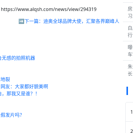
房
https://www.alqsh.com/news/view/294319
习
➡️下一篇：
迪奥全球品牌大使，汇聚各界巅峰人
白
行
曝
车
台无感的拍照机器
朱
长
崩地裂
，网友：大家都好貌美啊
白，那我又是谁？！
是假发片吗？