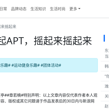
日常
品牌动态
生活知识
生活时尚
更多
起来摇起来
起APT，摇起来摇起来
东
当
趣# #运动健身乐趣# #团体活动#
韩
“
潍
敬亭##章若楠#特别声明：以上文章内容仅代表作者本人观
关
容、版权或其它问题请于作品发表后的30日内与新浪网
赵