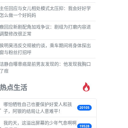
主任回应与女儿相处模式太压抑：我会好好学
怎么做一个好妈妈
鹿回应新剧配角加戏争议：剧组为打磨内容进
调整修改很正常
侯明昊违反交规被约谈，乘车期间将身体探出
窗与粉丝打招呼
洁静自曝患癌是前男友发现的：他发现我胸口
了痘
热点生活
哪怕牺牲自己也要保护好爱人和孩
20105
子，阿银的结局让人意难平！
我的天，这溢出屏幕的少年气息啊啊
19528