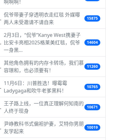
啊啊啊！
侃爷带妻子穿透明衣走红毯 外媒曝
15875
两人未受邀请不请自来
2月3日，“侃爷”Kanye West携妻子
比安卡亮相2025格莱美红毯，侃爷
14604
一身黑…
其他角色拥有的内存卡转场，我们慕
11260
容璟和，也必须要有！
11月6日：川普胜选！曝霉霉
10765
Ladygaga和吹牛老爹黑料！
王子路上线，一位真正理解何知南的
10671
人终于现身
尹峥教科书式偏袒护妻，艾特你男朋
10019
友学起来