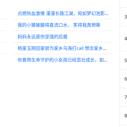
点燃热血激情 漫漫长路江湖，宛如梦幻泡影，与君分别之际，此生无憾
我的小猪被酸得直流口水， 笑得我真想嘶
妈妈永远是你坚强的后盾
杨家玉刚回家就为家乡乌海打call 想念家乡的沙漠越野和乌海湖
你曾用生命守护的小女孩已经茁壮成长，如今成了你的儿媳 龚俊 张慧雯 龚俊