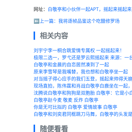
网址：
白敬亭和小伙伴一起APT，摇起来摇起来
⬅️上一篇：
我将逐帧品鉴这个吃醋修罗场
相关内容
刘宇宁李一桐合跳爱情专属权 一起摇起来！
极限二选一，罗弋还是罗云熙摇起来 来源：一
白敬亭和金晨的自恋居然凑到了一起
原来李雪琴是我嘴替，我也想和白敬亭坐一起
对当摇子得心应手的我们五登，摇起来帅得天
现场直拍，陈伟霆和肖战白敬亭白鹿坐在一起
沈腾说白敬亭和狗狗是双胞胎 白敬亭：它是小
白敬亭赵今麦 敬麦 反炸 白敬亭
你是无可比拟的 白敬亭 爱情故事 白敬亭
白敬亭和刘奕君同框跳刀马舞，白敬亭的头发
随便看看