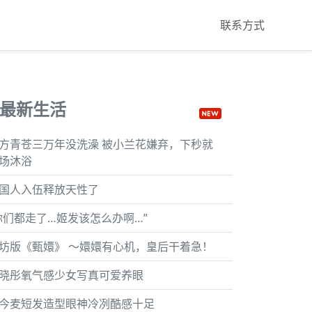
联系方式
最新生活
方青苍三万年没洗澡 被小兰花嫌弃，下秒就
场沐浴
国人入伍释放天性了
你们都走了…姬发该怎么办啊…”
坊版《甄嬛》 ～嬛嬛有心机，皇后干着急！
晓彤氧气感少女写真可爱养眼
今麦短发造型眼神冷冽酷感十足