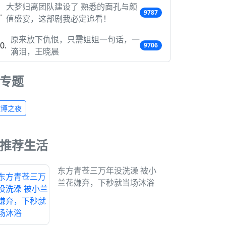
大梦归离团队建设了 熟悉的面孔与颜
9787
值盛宴，这部剧我必定追看！
原来放下仇恨，只需姐姐一句话，一
9706
滴泪，王晓晨
专题
微博之夜
推荐生活
东方青苍三万年没洗澡 被小
兰花嫌弃，下秒就当场沐浴