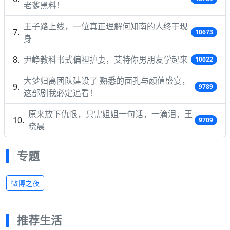
老爹黑料！
王子路上线，一位真正理解何知南的人终于现
10673
身
尹峥教科书式偏袒护妻，艾特你男朋友学起来
10022
大梦归离团队建设了 熟悉的面孔与颜值盛宴，
9789
这部剧我必定追看！
原来放下仇恨，只需姐姐一句话，一滴泪，王
9709
晓晨
专题
微博之夜
推荐生活