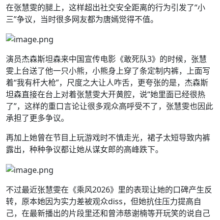
在张慧雯的腿上，这样超出社交安全距离的行为引发了“小
三”争议，当时很多网友都为唐嫣觉得不值。
演员杰森斯坦森来中国宣传电影《敢死队3》的时候，张慧
雯上台送了他一只小熊，小熊身上穿了条定制内裤，上面写
着“我有杆大枪”，尺度之大让人咋舌，更夸张的是，杰森斯
坦森直接在台上对着张慧雯大开黄腔，说“她里面已经很热
了”，这样的重口言论让很多观众高呼受不了，张慧雯也因此
承担了更多争议。
再加上她曾在节目上玩游戏时不慎走光，裙子太短导致内裤
露出，种种争议都让她从谋女郎的高峰跌下。
不过最近张慧雯在《乘风2026》里的表现让她的口碑产生反
转，原本她因为实力差被观众diss，但她抗住压力提高自
己，在最新播出的片段里还和曾沛慈谢楠等开玩笑的说自己