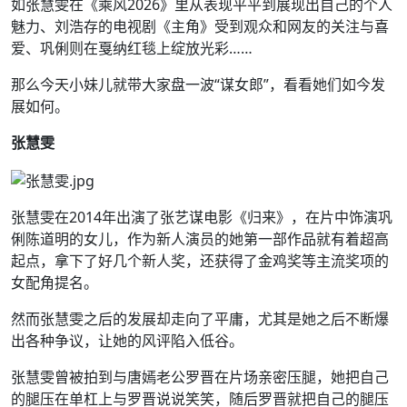
如张慧雯在《乘风2026》里从表现平平到展现出自己的个人
魅力、刘浩存的电视剧《主角》受到观众和网友的关注与喜
爱、巩俐则在戛纳红毯上绽放光彩……
那么今天小妹儿就带大家盘一波“谋女郎”，看看她们如今发
展如何。
张慧雯
张慧雯在2014年出演了张艺谋电影《归来》，在片中饰演巩
俐陈道明的女儿，作为新人演员的她第一部作品就有着超高
起点，拿下了好几个新人奖，还获得了金鸡奖等主流奖项的
女配角提名。
然而张慧雯之后的发展却走向了平庸，尤其是她之后不断爆
出各种争议，让她的风评陷入低谷。
张慧雯曾被拍到与唐嫣老公罗晋在片场亲密压腿，她把自己
的腿压在单杠上与罗晋说说笑笑，随后罗晋就把自己的腿压