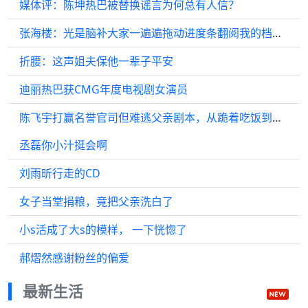
媒体评：陈坤热巴被替换谣言为何总有人信？
张海楼：光是脑补大家一遍遍拖动进度条翻阅我的档案，嘴角就自动上扬
折腰：这声姐夫保他一辈子平安
迪丽热巴获CMG年度电视剧女演员
陈飞宇打赢名誉官司但难逃父亲剧本，从跪着吃饭到独自吃麻辣烫
丞磊你小汁挺会啊
刘雨昕行走的CD
女子当堂捐粮，竟把父亲洗白了
小s活成了大s的模样， 一下恍惚了
郝熠然感谢粉丝的偏爱
最新生活