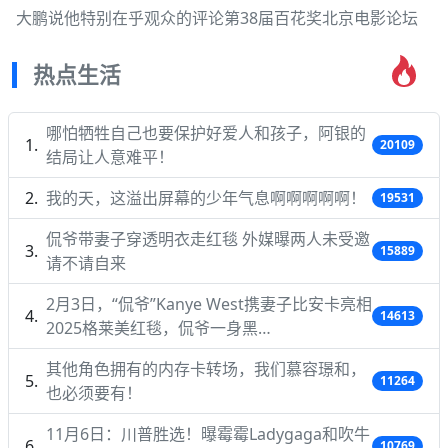
大鹏说他特别在乎观众的评论第38届百花奖北京电影论坛
热点生活
哪怕牺牲自己也要保护好爱人和孩子，阿银的
20109
结局让人意难平！
我的天，这溢出屏幕的少年气息啊啊啊啊啊！
19531
侃爷带妻子穿透明衣走红毯 外媒曝两人未受邀
15889
请不请自来
2月3日，“侃爷”Kanye West携妻子比安卡亮相
14613
2025格莱美红毯，侃爷一身黑…
其他角色拥有的内存卡转场，我们慕容璟和，
11264
也必须要有！
11月6日：川普胜选！曝霉霉Ladygaga和吹牛
10769