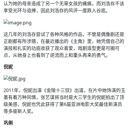
认为她的母亲造成了另一个无辜女孩的瘫痪，而刘浩存不该
享受光环与追捧，因此刘浩存的风评一度跌入谷底。
这几年的刘浩存尝试了各种风格的作品，不管是偶像剧还是
正剧都有所涉猎，在最近播出的《主角》里，她凭借自己的
演技和扎实的功底收获了观众喜爱，戏剧造型更是可圈可
点，从她身上也看到了逆流而上和重头再来的勇气。
倪妮
2011年，倪妮出演《金陵十三钗》出道，在片中她饰演的玉
墨有着万种风情，张艺谋将当时是大三学生的倪妮拍出了顶
级美感，倪妮也凭此获得了第6届亚洲电影大奖最佳新演员
等多座新人奖。
巩俐