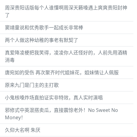
周深贵阳话版每个人谁懂啊周深天籁嗓遇上爽爽贵阳封神
了
窦靖童说和优秀歌手一起成长非常棒
两个人做这种幼稚的事老有默契了
真爱降凌梗把我笑得，凌凌你人还怪好的，人前先用酒精
消毒
唐宛如的受伤 再次聚齐时代姐妹花，姐妹情让人佩服
原来九门是门主的主打歌
小鬼核嗓炸场直拍证实非特效，真人实时演唱
邪修式中英混搭卖瓜，直接震惊老外！No Sweet No
Money！
久仰大名啊 朱厌