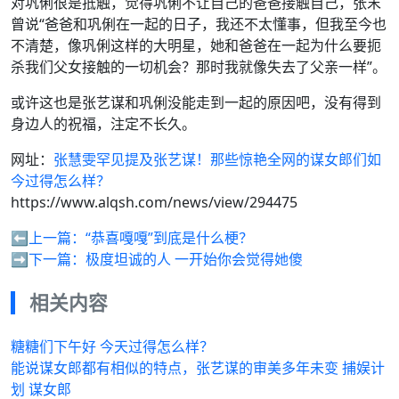
对巩俐很是抵触，觉得巩俐不让自己的爸爸接触自己，张末
曾说“爸爸和巩俐在一起的日子，我还不太懂事，但我至今也
不清楚，像巩俐这样的大明星，她和爸爸在一起为什么要扼
杀我们父女接触的一切机会？那时我就像失去了父亲一样”。
或许这也是张艺谋和巩俐没能走到一起的原因吧，没有得到
身边人的祝福，注定不长久。
网址：
张慧雯罕见提及张艺谋！那些惊艳全网的谋女郎们如
今过得怎么样？
https://www.alqsh.com/news/view/294475
⬅️上一篇：
“恭喜嘎嘎”到底是什么梗？
➡️下一篇：
极度坦诚的人 一开始你会觉得她傻
相关内容
糖糖们下午好 今天过得怎么样？
能说谋女郎都有相似的特点，张艺谋的审美多年未变 捕娱计
划 谋女郎