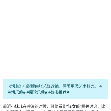
《活着》电影版由张艺谋改编，原著更添艺术魅力。 #
生活乐趣# #阅读乐趣# #好书推荐#
最近小妹儿在冲浪的时候，频繁看到“谋女郎”相关讨论，比