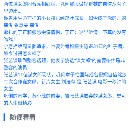
两位谋女郎同台亮相红毯，巩俐那股傲视群雄的自信从骨子
里透出…
你曾用生命守护的小女孩已经茁壮成长，如今成了你的儿媳
龚俊 张慧雯 龚俊
娜扎问于正和张慧雯演情侣，于正：这里澄清一下真的没有
吻戏！
宁愿拒绝周星驰追求，也要为骨科医生隐退31年的叶子楣，
如今过得怎么样了
张艺谋聊到整容话题，他表示挑选“谋女郎”的首要条件是非
整容的演员
张艺谋11位谋女郎现状，巩俐章子怡国际成名倪妮自信绽放
二次合作谋女郎，新片女主 刘浩存 是 张艺谋 电影一秒钟的
女主
巩俐的同学，黄小茂的前妻，被张艺谋放弃的谋女郎，史可
的人生很精彩
随便看看