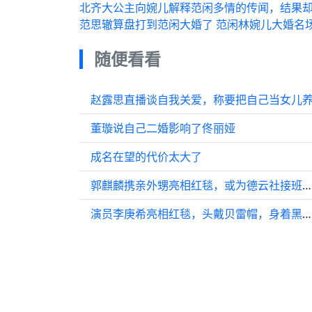
北齐大公主向婉儿解释范闲多情的传闻，结果
范思辙算盘打到范闲大婚了 范闲林婉儿大婚名
随便看看
赵露思直播谈自我关爱，称要把自己当女儿
董璇说自己二婚影响了佟丽娅
成名在望的代价太大了
郭麒麟携亲外甥亮相红毯，或为德云社接班铺路
演员李庚希亮相红毯，头戴贝雷帽，身着黑色长裙，微笑点头回应