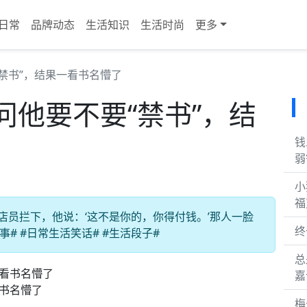
日常
品牌动态
生活知识
生活时尚
更多
禁书”，结果一看书名懵了
问他要不要“禁书”，结
钱
弱
小
福
店员拦下，他说：‘这不是你的，你得付钱。’那人一脸
终
事# #日常生活笑话# #生活段子#
总
嘉
看书名懵了
梅