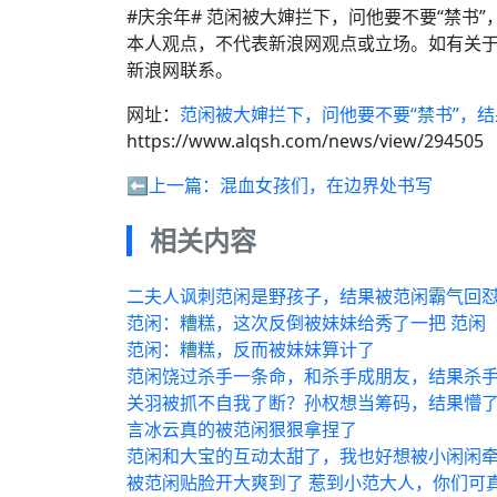
#庆余年# 范闲被大婶拦下，问他要不要“禁书
本人观点，不代表新浪网观点或立场。如有关于
新浪网联系。
网址：
范闲被大婶拦下，问他要不要“禁书”，
https://www.alqsh.com/news/view/294505
⬅️上一篇：
混血女孩们，在边界处书写
相关内容
二夫人讽刺范闲是野孩子，结果被范闲霸气回
范闲：糟糕，这次反倒被妹妹给秀了一把 范闲
范闲：糟糕，反而被妹妹算计了
范闲饶过杀手一条命，和杀手成朋友，结果杀
关羽被抓不自我了断？孙权想当筹码，结果懵了
言冰云真的被范闲狠狠拿捏了
范闲和大宝的互动太甜了，我也好想被小闲闲
被范闲贴脸开大爽到了 惹到小范大人，你们可