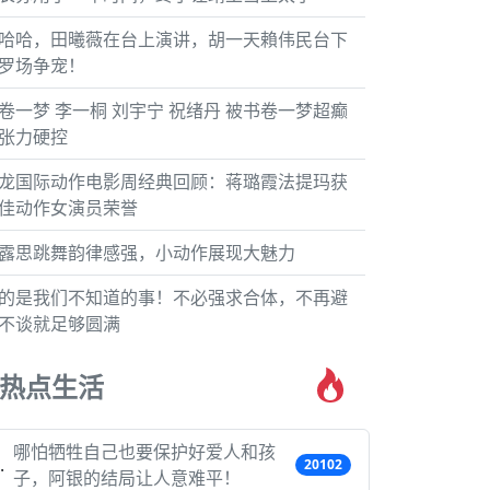
哈哈，田曦薇在台上演讲，胡一天賴伟民台下
罗场争宠！
卷一梦 李一桐 刘宇宁 祝绪丹 被书卷一梦超癫
张力硬控
龙国际动作电影周经典回顾：蒋璐霞法提玛获
佳动作女演员荣誉
露思跳舞韵律感强，小动作展现大魅力
的是我们不知道的事！不必强求合体，不再避
不谈就足够圆满
热点生活
哪怕牺牲自己也要保护好爱人和孩
20102
子，阿银的结局让人意难平！