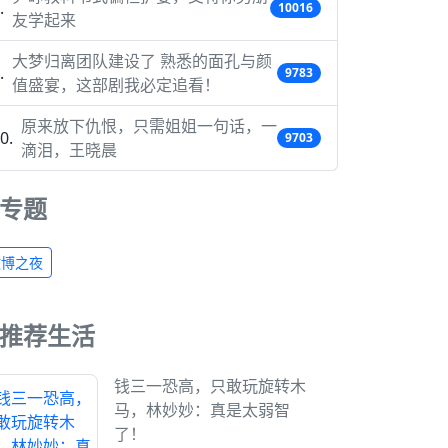
10016
友学起来
大梦归离团队建设了 熟悉的面孔与颜
9783
值盛宴，这部剧我必定追看！
原来放下仇恨，只需姐姐一句话，一
9703
滴泪，王晓晨
专题
微博之夜
推荐生活
钱三一恐高，只敢玩旋转木
马，林妙妙：真是太弱智
了！