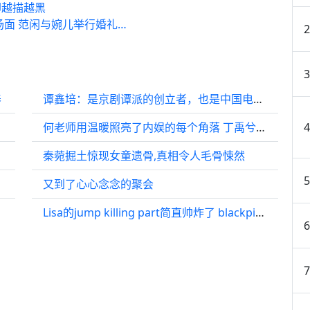
却越描越黑
场面 范闲与婉儿举行婚礼…
养
谭鑫培：是京剧谭派的创立者，也是中国电影史上，第一位电影演员
何老师用温暖照亮了内娱的每个角落 丁禹兮 何炅
秦菀掘土惊现女童遗骨,真相令人毛骨悚然
又到了心心念念的聚会
Lisa的jump killing part简直帅炸了 blackpink演唱会