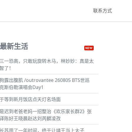
联系方式
最新生活
三一恐高，只敢玩旋转木马，林妙妙：真是太
智了！
狗露出腹肌 /outrovantee ‪260805 BTS世巡
克斯伯勒演唱会Day1‬ ‪
于等到新月饭店点天灯名场面
是迟到老爸老妈一招整治《欢乐家长群2》张
译陈好王晓晨赵达刘芮麟凌孜
长苏用了一年时间，终于让靖王当上太子