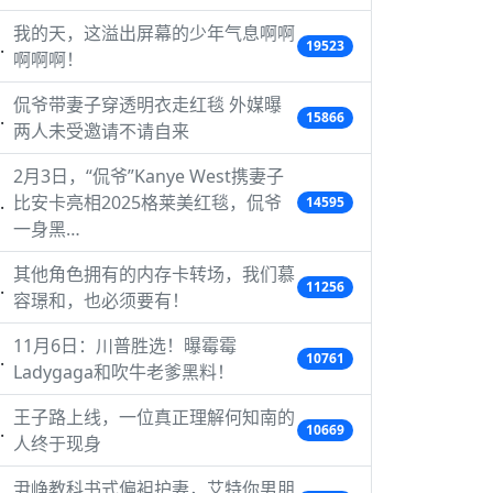
我的天，这溢出屏幕的少年气息啊啊
19523
啊啊啊！
侃爷带妻子穿透明衣走红毯 外媒曝
15866
两人未受邀请不请自来
2月3日，“侃爷”Kanye West携妻子
比安卡亮相2025格莱美红毯，侃爷
14595
一身黑…
其他角色拥有的内存卡转场，我们慕
11256
容璟和，也必须要有！
11月6日：川普胜选！曝霉霉
10761
Ladygaga和吹牛老爹黑料！
王子路上线，一位真正理解何知南的
10669
人终于现身
尹峥教科书式偏袒护妻，艾特你男朋