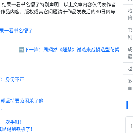
”，结果一看书名懵了特别声明：以上文章内容仅代表作者
哈
作品内容、版权或其它问题请于作品发表后的30日内与
修
书
结果一看书名懵了
剧
成
➡️下一篇：
周翊然《翘楚》谢燕来战损造型花絮
最
赵
怼：身份不正
多
而
手却坚持要范闲杀了他
.
牵一次手呀！
真是踢到铁板了！