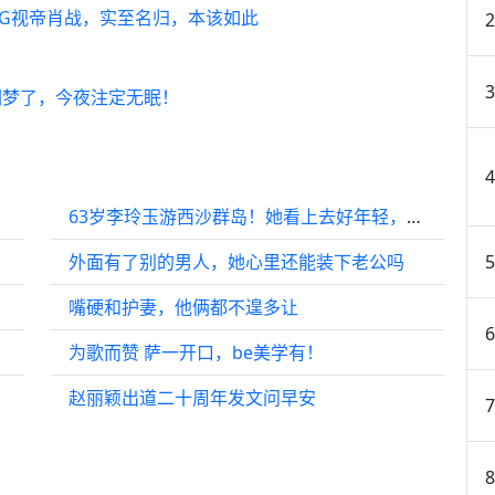
MG视帝肖战，实至名归，本该如此
圆梦了，今夜注定无眠！
63岁李玲玉游西沙群岛！她看上去好年轻，以后不帮儿子儿媳带宝宝
外面有了别的男人，她心里还能装下老公吗
嘴硬和护妻，他俩都不遑多让
为歌而赞 萨一开口，be美学有！
赵丽颖出道二十周年发文问早安