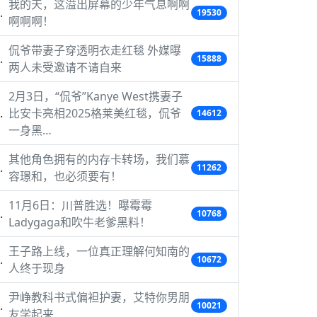
我的天，这溢出屏幕的少年气息啊啊
19530
啊啊啊！
侃爷带妻子穿透明衣走红毯 外媒曝
15888
两人未受邀请不请自来
2月3日，“侃爷”Kanye West携妻子
比安卡亮相2025格莱美红毯，侃爷
14612
一身黑…
其他角色拥有的内存卡转场，我们慕
11262
容璟和，也必须要有！
11月6日：川普胜选！曝霉霉
10768
Ladygaga和吹牛老爹黑料！
王子路上线，一位真正理解何知南的
10672
人终于现身
尹峥教科书式偏袒护妻，艾特你男朋
10021
友学起来