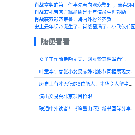
肖战拿奖的第一件事先着向观众鞠躬 ​，恭喜S
肖战获视帝感言称品质是十年演员生涯鼓励
肖战获双影帝荣誉，海内外粉丝齐贺
史上最年视帝诞生了，肖战圆满了，小飞侠们
随便看看
女子工作前亲吻丈夫，网友赞其明媚自信
叶童李宇春张小斐吴彦姝北影节同框展现女性力量
历史上有才无德的3位能人，才华令人望尘莫及，但人品不值一提！
演出交易会北京项目抢眼
联通中外读者！《笔墨山河》新书国际分享会在陕图启幕