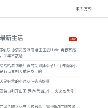
联系方式
最新生活
郭俊辰 @演员姜冠南 @王玉雯U.Vin 青春有尾
，少年不散场
哈哈哈看到最后真的笑到捶桌子！何浩楠你小
是有点喜剧天赋在身上的
天是好乖的小盆友～头毛好顺
薇独自引开山匪 尹峥得知出事，火速点兵救
四届金啤文化节即将启幕，30+精酿厂牌齐聚