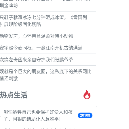
圳金啤坊
只鞋子就遭冰冻七分钟砸成冰渣，《雪国列
》展现阶级固化残酷
动物发声，心怀善意温柔对待小动物
安宇赵今麦同框，一念江南开机古韵满满
次换左奇函来亲自守护我们张鹏爷爷
娱就是个巨大的朋友圈，这私底下的关系网比
情还刺激
热点生活
哪怕牺牲自己也要保护好爱人和孩
20108
子，阿银的结局让人意难平！