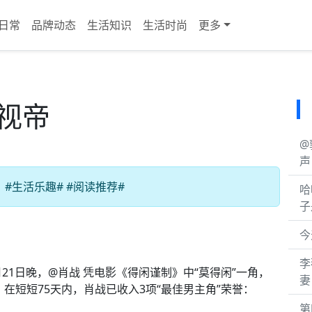
日常
品牌动态
生活知识
生活时尚
更多
视帝
@
声
#生活乐趣# #阅读推荐#
哈
子
今
李
5月21日晚，@肖战 凭电影《得闲谨制》中“莫得闲”一角，
妻
。在短短75天内，肖战已收入3项“最佳男主角”荣誉：
第