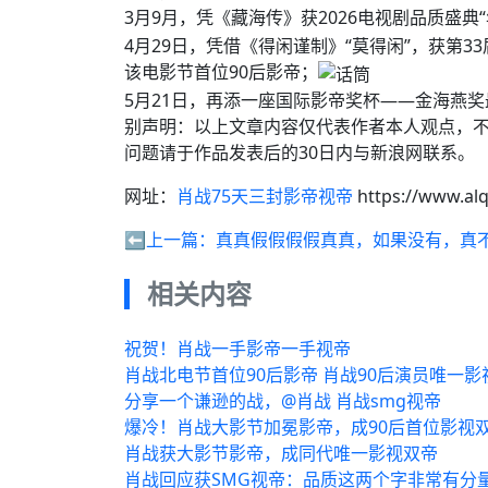
3月9月，凭《藏海传》获2026电视剧品质盛典
4月29日，凭借《得闲谨制》“莫得闲”，获第3
该电影节首位90后影帝；
5月21日，再添一座国际影帝奖杯——金海燕
别声明：以上文章内容仅代表作者本人观点，
问题请于作品发表后的30日内与新浪网联系。
网址：
肖战75天三封影帝视帝
https://www.al
⬅️上一篇：
真真假假假假真真，如果没有，真
相关内容
祝贺！肖战一手影帝一手视帝
肖战北电节首位90后影帝 肖战90后演员唯一影
分享一个谦逊的战，@肖战 肖战smg视帝
爆冷！肖战大影节加冕影帝，成90后首位影视
肖战获大影节影帝，成同代唯一影视双帝
肖战回应获SMG视帝：品质这两个字非常有分