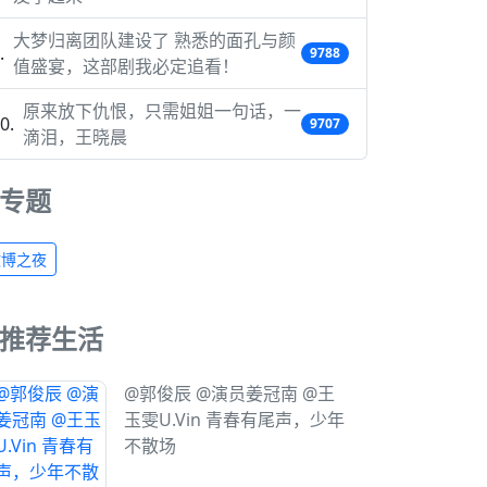
大梦归离团队建设了 熟悉的面孔与颜
9788
值盛宴，这部剧我必定追看！
原来放下仇恨，只需姐姐一句话，一
9707
滴泪，王晓晨
专题
微博之夜
推荐生活
@郭俊辰 @演员姜冠南 @王
玉雯U.Vin 青春有尾声，少年
不散场