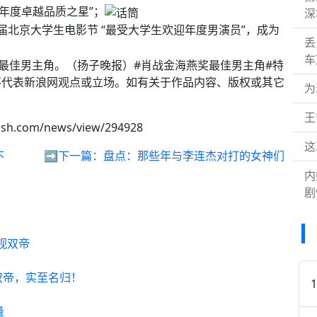
“年度卓越品质之星”；
深
3届北京大学生电影节 “最受大学生欢迎年度男演员”，成为
丢
车
奖最佳男主角。（扬子晚报）#肖战金海燕奖最佳男主角#特
不代表新浪网观点或立场。如有关于作品内容、版权或其它
为
王
qsh.com/news/view/294928
这
不
➡️下一篇：
盘点：那些年与李连杰对打的女神们
内
剧
视双帝
双帝，实至名归！
量