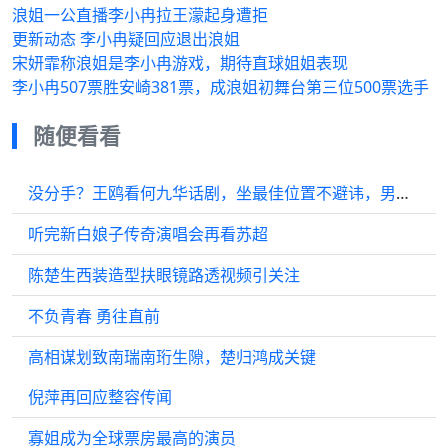
浪姐一公直播李小冉拉王濛起身遭拒
更新动态 李小冉疑回应退出浪姐
宋妍霏称浪姐是李小冉游戏，期待直球姐姐表现
李小冉507票胜安崎381票，成浪姐初舞台第三位500票选手
随便看看
没分手？王鸥看何九华话剧，坐最佳位置不避讳，男方4月曾说未婚
听完新白娘子传奇演唱会再看苏超
陈楚生西装造型扶眼镜路透视频引关注
不负青春 勇往直前
高相谋划致南瑞南珩生隙，楚归鸿成关键
倪萍再回应整容传闻
寡姐成为全球票房最高的演员