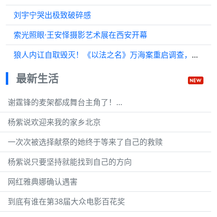
刘宇宁哭出极致破碎感
索光照眼·王安怿摄影艺术展在西安开幕
狼人内讧自取毁灭！《以法之名》万海案重启调查，两个保护伞被抓
最新生活
谢霆锋的麦架都成舞台主角了！…
杨紫说欢迎来我的家乡北京
一次次被选择献祭的她终于等来了自己的救赎
杨紫说只要坚持就能找到自己的方向
网红雅典娜确认遇害
到底有谁在第38届大众电影百花奖