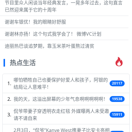
节目里众人闲谈当年经典发言，一晃多年过去，这句直言
已然迎来属于它的十周年
谢谢车银优！我的眼睛好舒服
谢谢林亦扬！这个句式我学会了！ 微博VC计划
迪丽热巴谈追梦期，靠玉米茶叶蛋熬过清贫
热点生活
哪怕牺牲自己也要保护好爱人和孩子，阿银的
20117
结局让人意难平！
我的天，这溢出屏幕的少年气息啊啊啊啊啊！
19538
侃爷带妻子穿透明衣走红毯 外媒曝两人未受邀
15911
请不请自来
2月3日，“侃爷”Kanye West携妻子比安卡亮相