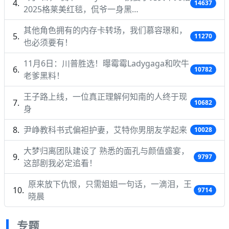
14637
2025格莱美红毯，侃爷一身黑…
其他角色拥有的内存卡转场，我们慕容璟和，
11270
也必须要有！
11月6日：川普胜选！曝霉霉Ladygaga和吹牛
10782
老爹黑料！
王子路上线，一位真正理解何知南的人终于现
10682
身
尹峥教科书式偏袒护妻，艾特你男朋友学起来
10028
大梦归离团队建设了 熟悉的面孔与颜值盛宴，
9797
这部剧我必定追看！
原来放下仇恨，只需姐姐一句话，一滴泪，王
9714
晓晨
专题