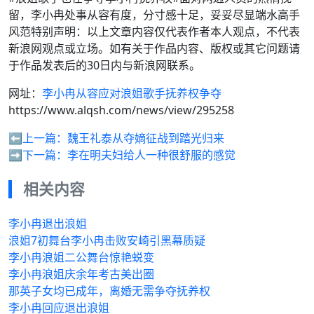
留，李小冉处事从容有度，分寸感十足，妥妥尽显端水高手
风范特别声明：以上文章内容仅代表作者本人观点，不代表
新浪网观点或立场。如有关于作品内容、版权或其它问题请
于作品发表后的30日内与新浪网联系。
网址：
李小冉从容应对浪姐歌手抚养权争夺
https://www.alqsh.com/news/view/295258
⬅️上一篇：
魏王礼泰从夺嫡征战到踏光归来
➡️下一篇：
李在明夫妇给人一种很舒服的感觉
相关内容
李小冉退出浪姐
浪姐7初舞台李小冉击败安崎引黑幕质疑
李小冉浪姐二公舞台惊艳蜕变
李小冉浪姐庆余年考古美出圈
那英子女均已成年，离婚无需争夺抚养权
李小冉回应退出浪姐