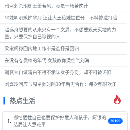
暗河刺杀琅琊王萧若风，竟是一场苦肉计
芈姝明明嫉妒芈月 还让大王给她提位分，不料惨遭打脸
赵远舟想要的从来只有一个文潇，不想要毁天灭地的力
量，只要保护自己珍视的人
梁家辉称回内地工作不是选择是回归
在没有卷发棒的年代 女孩教你烫空气刘海
谢襄为自证清白不得不承认女子身份，却不料被诬陷
刘嘉玲回应与周星驰时隔30年后再合作：每次都很欢乐
热点生活
哪怕牺牲自己也要保护好爱人和孩子，阿银的
20109
结局让人意难平！