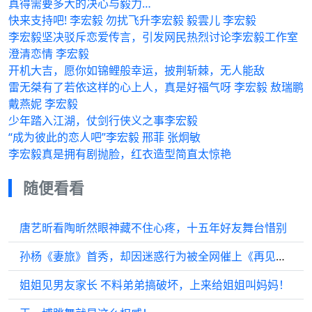
真得需要多大的决心与毅力…
快来支持吧! 李宏毅 勿扰飞升李宏毅 毅雲儿 李宏毅
李宏毅坚决驳斥恋爱传言，引发网民热烈讨论李宏毅工作室
澄清恋情 李宏毅
开机大吉，愿你如锦鲤般幸运，披荆斩棘，无人能敌
雷无桀有了若依这样的心上人，真是好福气呀 李宏毅 敖瑞鹏
戴燕妮 李宏毅
少年踏入江湖，仗剑行侠义之事李宏毅
“成为彼此的恋人吧”李宏毅 邢菲 张炯敏
李宏毅真是拥有剧抛脸，红衣造型简直太惊艳
随便看看
唐艺昕看陶昕然眼神藏不住心疼，十五年好友舞台惜别
孙杨《妻旅》首秀，却因迷惑行为被全网催上《再见爱人》，好笑又心酸
姐姐见男友家长 不料弟弟搞破坏，上来给姐姐叫妈妈！