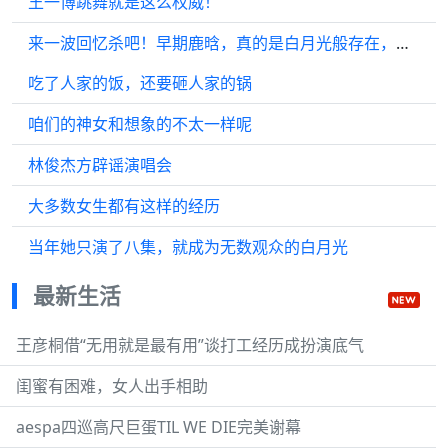
王一博跳舞就是这么权威！
来一波回忆杀吧！早期鹿晗，真的是白月光般存在，治愈人心的一张脸
吃了人家的饭，还要砸人家的锅
咱们的神女和想象的不太一样呢
林俊杰方辟谣演唱会
大多数女生都有这样的经历
当年她只演了八集，就成为无数观众的白月光
最新生活
王彦桐借“无用就是最有用”谈打工经历成扮演底气
闺蜜有困难，女人出手相助
aespa四巡高尺巨蛋TIL WE DIE完美谢幕