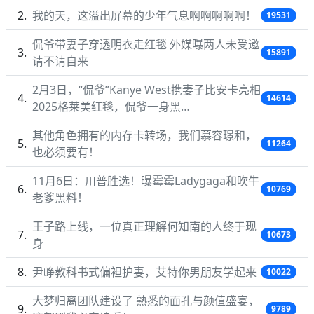
我的天，这溢出屏幕的少年气息啊啊啊啊啊！
19531
侃爷带妻子穿透明衣走红毯 外媒曝两人未受邀
15891
请不请自来
2月3日，“侃爷”Kanye West携妻子比安卡亮相
14614
2025格莱美红毯，侃爷一身黑…
其他角色拥有的内存卡转场，我们慕容璟和，
11264
也必须要有！
11月6日：川普胜选！曝霉霉Ladygaga和吹牛
10769
老爹黑料！
王子路上线，一位真正理解何知南的人终于现
10673
身
尹峥教科书式偏袒护妻，艾特你男朋友学起来
10022
大梦归离团队建设了 熟悉的面孔与颜值盛宴，
9789