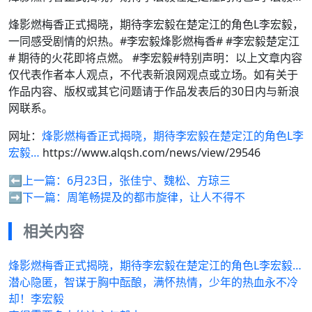
烽影燃梅香正式揭晓，期待李宏毅在楚定江的角色L李宏毅，
一同感受剧情的炽热。#李宏毅烽影燃梅香# #李宏毅楚定江
# 期待的火花即将点燃。 #李宏毅#特别声明：以上文章内容
仅代表作者本人观点，不代表新浪网观点或立场。如有关于
作品内容、版权或其它问题请于作品发表后的30日内与新浪
网联系。
网址：
烽影燃梅香正式揭晓，期待李宏毅在楚定江的角色L李
宏毅…
https://www.alqsh.com/news/view/29546
⬅️上一篇：
6月23日，张佳宁、魏松、方琼三
➡️下一篇：
周笔畅提及的都市旋律，让人不得不
相关内容
烽影燃梅香正式揭晓，期待李宏毅在楚定江的角色L李宏毅…
潜心隐匿，智谋于胸中酝酿，满怀热情，少年的热血永不冷
却！李宏毅