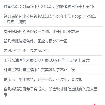
韩国情侣面对面跪下互相指责，拍摄者称已跪十几分钟
经典表情包出处原视频泳知表情实在丰富 kpop | 李泳知
| 综艺 | 搞笑
女子唱渴死的鱼跑调一直啊，小哥门口不敢进
留几手提复婚条件，回应与葛夕不幸福
古风小生？不，是古疯小生
王沂东油画艺术展长沙开展 80幅佳作呈现“乡土诗意”
林黛玉不劝宝玉读书？其实她劝了不止一次
贾宝玉：生于繁华，归于平淡，坐过牢，要过饭
直到亲眼看见兔子变成人，段言秋才相信蛮娘真的是人面
枭