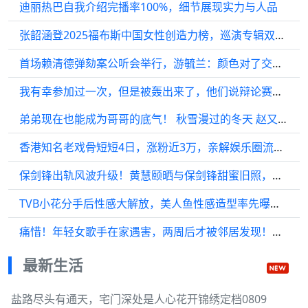
迪丽热巴自我介绍完播率100%，细节展现实力与人品
张韶涵登2025福布斯中国女性创造力榜，巡演专辑双丰收
首场赖清德弹劾案公听会举行，游毓兰：颜色对了交保金都能打骨折
我有幸参加过一次，但是被轰出来了，他们说辩论赛不是犟，那是两回事儿
弟弟现在也能成为哥哥的底气！ 秋雪漫过的冬天 赵又廷 姜家齐 辛云来 姜家鲁
香港知名老戏骨短短4日，涨粉近3万，亲解娱乐圈流传已久之谜
保剑锋出轨风波升级！黄慧颐晒与保剑锋甜蜜旧照，更多细节曝光
TVB小花分手后性感大解放，美人鱼性感造型率先曝光晒出众身材
痛惜！年轻女歌手在家遇害，两周后才被邻居发现！家属最新发声：凶手极其残忍
最新生活
盐路尽头有通天，宅门深处是人心花开锦绣定档0809