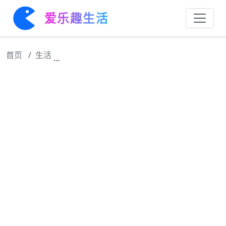
爱乐趣生活
首页
生活
潜心隐匿，智谋于胸中酝酿，满怀热情，少年