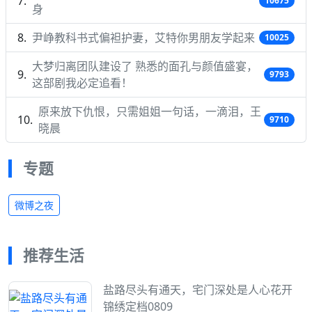
10675
身
尹峥教科书式偏袒护妻，艾特你男朋友学起来
10025
大梦归离团队建设了 熟悉的面孔与颜值盛宴，
9793
这部剧我必定追看！
原来放下仇恨，只需姐姐一句话，一滴泪，王
9710
晓晨
专题
微博之夜
推荐生活
盐路尽头有通天，宅门深处是人心花开
锦绣定档0809