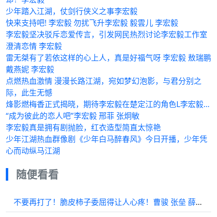
少年踏入江湖，仗剑行侠义之事李宏毅
快来支持吧! 李宏毅 勿扰飞升李宏毅 毅雲儿 李宏毅
李宏毅坚决驳斥恋爱传言，引发网民热烈讨论李宏毅工作室
澄清恋情 李宏毅
雷无桀有了若依这样的心上人，真是好福气呀 李宏毅 敖瑞鹏
戴燕妮 李宏毅
点燃热血激情 漫漫长路江湖，宛如梦幻泡影，与君分别之
际，此生无憾
烽影燃梅香正式揭晓，期待李宏毅在楚定江的角色L李宏毅…
“成为彼此的恋人吧”李宏毅 邢菲 张炯敏
李宏毅真是拥有剧抛脸，红衣造型简直太惊艳
少年江湖热血群像剧《少年白马醉春风》今日开播，少年凭
心而动纵马江湖
随便看看
不要再打了！脆皮柿子委屈得让人心疼！曹骏 张垒 薛树玉 薛懋堂