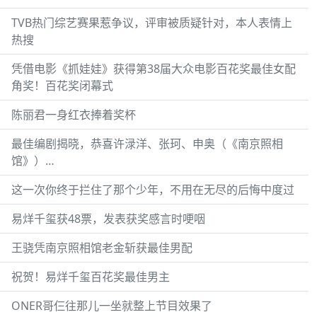
TVB热门综艺赛果惹争议，评审被质疑针对，本人表情上
热搜
凭借电影《抓娃娃》获得第38届大众电影百花奖最佳女配
角奖！百花奖闭幕式
陈丽君一身红衣捧着奖杯
最佳编剧揭晓，恭喜许渌洋、张珂、申奥（《南京照相
馆》）…
这一次你终于拦住了那个少年，不用在无尽的后悔中度过
易烊千玺获48票，发表获奖感言时哽咽
王骁凭南京照相馆老金斩获最佳男配
祝贺！易烊千玺百花奖最佳男主
ONER哥仨往那儿一坐就整上节目效果了