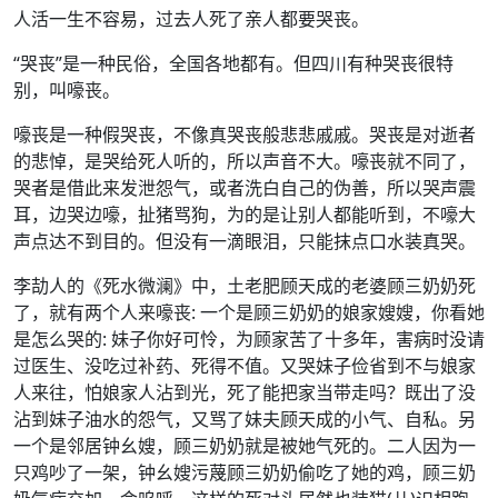
人活一生不容易，过去人死了亲人都要哭丧。
“哭丧”是一种民俗，全国各地都有。但四川有种哭丧很特
别，叫嚎丧。
嚎丧是一种假哭丧，不像真哭丧般悲悲戚戚。哭丧是对逝者
的悲悼，是哭给死人听的，所以声音不大。嚎丧就不同了，
哭者是借此来发泄怨气，或者洗白自己的伪善，所以哭声震
耳，边哭边嚎，扯猪骂狗，为的是让别人都能听到，不嚎大
声点达不到目的。但没有一滴眼泪，只能抹点口水装真哭。
李劼人的《死水微澜》中，土老肥顾天成的老婆顾三奶奶死
了，就有两个人来嚎丧: 一个是顾三奶奶的娘家嫂嫂，你看她
是怎么哭的: 妹子你好可怜，为顾家苦了十多年，害病时没请
过医生、没吃过补药、死得不值。又哭妹子俭省到不与娘家
人来往，怕娘家人沾到光，死了能把家当带走吗？既出了没
沾到妹子油水的怨气，又骂了妹夫顾天成的小气、自私。另
一个是邻居钟幺嫂，顾三奶奶就是被她气死的。二人因为一
只鸡吵了一架，钟幺嫂污蔑顾三奶奶偷吃了她的鸡，顾三奶