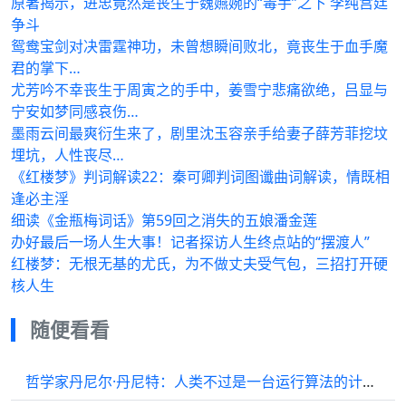
原著揭示，进忠竟然是丧生于魏嬿婉的“毒手”之下 李纯宫廷
争斗
鸳鸯宝剑对决雷霆神功，未曾想瞬间败北，竟丧生于血手魔
君的掌下…
尤芳吟不幸丧生于周寅之的手中，姜雪宁悲痛欲绝，吕显与
宁安如梦同感哀伤…
墨雨云间最爽衍生来了，剧里沈玉容亲手给妻子薛芳菲挖坟
埋坑，人性丧尽…
《红楼梦》判词解读22：秦可卿判词图谶曲词解读，情既相
逢必主淫
细读《金瓶梅词话》第59回之消失的五娘潘金莲
办好最后一场人生大事！记者探访人生终点站的“摆渡人”
红楼梦：无根无基的尤氏，为不做丈夫受气包，三招打开硬
核人生
随便看看
哲学家丹尼尔·丹尼特：人类不过是一台运行算法的计算机丨逝者