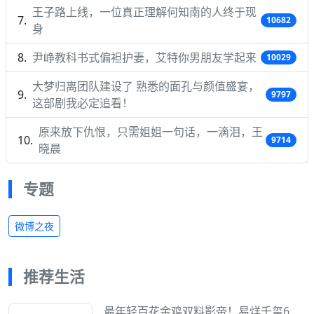
王子路上线，一位真正理解何知南的人终于现
10682
身
尹峥教科书式偏袒护妻，艾特你男朋友学起来
10029
大梦归离团队建设了 熟悉的面孔与颜值盛宴，
9797
这部剧我必定追看！
原来放下仇恨，只需姐姐一句话，一滴泪，王
9714
晓晨
专题
微博之夜
推荐生活
最年轻百花金鸡双料影帝！易烊千玺6