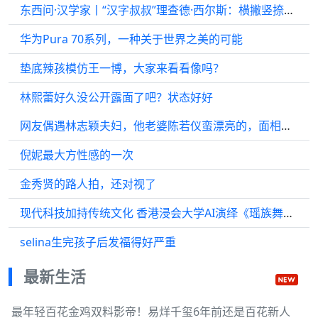
东西问·汉学家丨“汉字叔叔”理查德·西尔斯：横撇竖捺间的中式之美
华为Pura 70系列，一种关于世界之美的可能
垫底辣孩模仿王一博，大家来看看像吗？
林熙蕾好久没公开露面了吧？状态好好
网友偶遇林志颖夫妇，他老婆陈若仪蛮漂亮的，面相感觉性格很温柔
倪妮最大方性感的一次
金秀贤的路人拍，还对视了
现代科技加持传统文化 香港浸会大学AI演绎《瑶族舞曲》
selina生完孩子后发福得好严重
最新生活
最年轻百花金鸡双料影帝！易烊千玺6年前还是百花新人