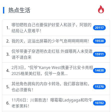
热点生活
哪怕牺牲自己也要保护好爱人和孩子，阿银的
20117
结局让人意难平！
我的天，这溢出屏幕的少年气息啊啊啊啊啊！
19538
侃爷带妻子穿透明衣走红毯 外媒曝两人未受邀
15911
请不请自来
2月3日，“侃爷”Kanye West携妻子比安卡亮相
14638
2025格莱美红毯，侃爷一身黑…
其他角色拥有的内存卡转场，我们慕容璟和，
11270
也必须要有！
11月6日：川普胜选！曝霉霉Ladygaga和吹牛
10782
老爹黑料！