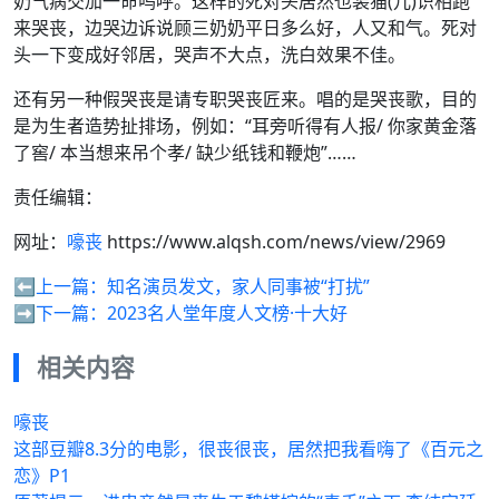
奶气病交加一命呜呼。这样的死对头居然也装猫(儿)识相跑
来哭丧，边哭边诉说顾三奶奶平日多么好，人又和气。死对
头一下变成好邻居，哭声不大点，洗白效果不佳。
还有另一种假哭丧是请专职哭丧匠来。唱的是哭丧歌，目的
是为生者造势扯排场，例如：“耳旁听得有人报/ 你家黄金落
了窖/ 本当想来吊个孝/ 缺少纸钱和鞭炮”……
责任编辑：
网址：
嚎丧
https://www.alqsh.com/news/view/2969
⬅️上一篇：
知名演员发文，家人同事被“打扰”
➡️下一篇：
2023名人堂年度人文榜·十大好
相关内容
嚎丧
这部豆瓣8.3分的电影，很丧很丧，居然把我看嗨了《百元之
恋》P1